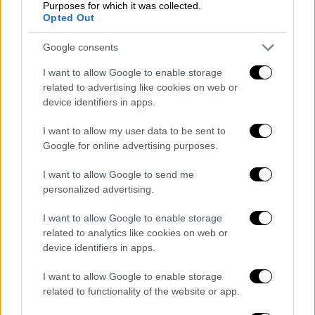
Purposes for which it was collected.
Opted Out
Google consents
Ο καιρός αύριο
I want to allow Google to enable storage
related to advertising like cookies on web or
device identifiers in apps.
Στα βόρεια και βαθμιαία στα κεντρικά
προβλέπονται νεφώσεις παροδικά
I want to allow my user data to be sent to
αυξημένες με τοπικές βροχές και κυρίως
Google for online advertising purposes.
από το μεσημέρι στα βόρεια σποραδικές
I want to allow Google to send me
καταιγίδες. Το βράδυ τα φαινόμενα στα
personalized advertising.
κεντρικά θα
εξασθενήσουν
.
I want to allow Google to enable storage
Στην υπόλοιπη χώρα προβλέπονται αραιές
related to analytics like cookies on web or
νεφώσεις που βαθμιαία θα πυκνώσουν και το
device identifiers in apps.
μεσημέρι - απόγευμα στα ηπειρωτικά,
I want to allow Google to enable storage
κυρίως στα ορεινά, θα σημειωθούν τοπικές
related to functionality of the website or app.
βροχές.