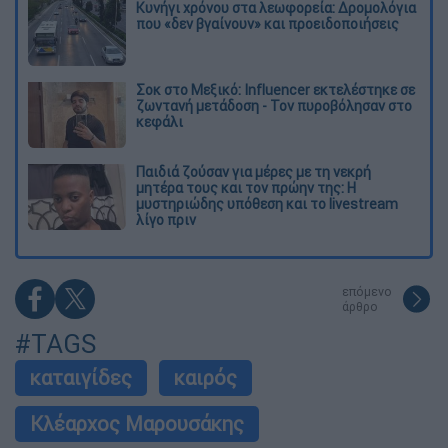
Κυνήγι χρόνου στα λεωφορεία: Δρομολόγια
που «δεν βγαίνουν» και προειδοποιήσεις
Σοκ στο Μεξικό: Influencer εκτελέστηκε σε
ζωντανή μετάδοση - Τον πυροβόλησαν στο
κεφάλι
Παιδιά ζούσαν για μέρες με τη νεκρή
μητέρα τους και τον πρώην της: Η
μυστηριώδης υπόθεση και το livestream
λίγο πριν
επόμενο
άρθρο
#TAGS
καταιγίδες
καιρός
Κλέαρχος Μαρουσάκης