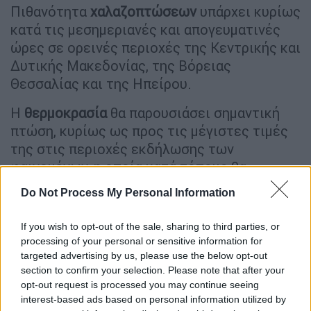
Πιθανότητα
χαλαζοπτώσεων
υπάρχει κυρίως
κατά τις μεσημεριανές και απογευματινές
ώρες σε ορεινές περιοχές της Κεντρικής και
Δυτικής Μακεδονίας, της Βόρειας
Θεσσαλίας και της Ηπείρου.
Η
θερμοκρασία
θα παρουσιάσει σημαντική
πτώση, κυρίως ως προς τις μέγιστες τιμές
της στις περιοχές εκδήλωσης των
φαινομένων, η οποία κατά τόπους θα
ξεπεράσει τους 7 βαθμούς Κελσίου.
Do Not Process My Personal Information
Στον χάρτη που ακολουθεί παρουσιάζεται ο
If you wish to opt-out of the sale, sharing to third parties, or
αθροιστικός υετός που αναμένεται την
processing of your personal or sensitive information for
Τρίτη 09/05.
targeted advertising by us, please use the below opt-out
section to confirm your selection. Please note that after your
opt-out request is processed you may continue seeing
interest-based ads based on personal information utilized by