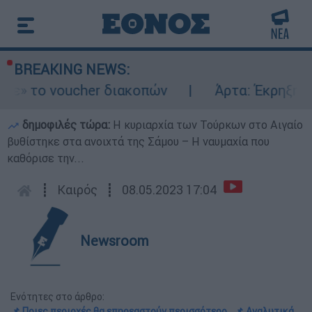
BREAKING NEWS:
 voucher διακοπών
Άρτα: Έκρηξη και φωτι
δημοφιλές τώρα:
Η κυριαρχία των Τούρκων στο Αιγαίο
βυθίστηκε στα ανοιχτά της Σάμου – Η ναυμαχία που
καθόρισε την...
┋
Καιρός
┋
08.05.2023 17:04
Newsroom
Ενότητες στο άρθρο:
📌 Ποιες περιοχές θα επηρεαστούν περισσότερο
📌 Αναλυτικά