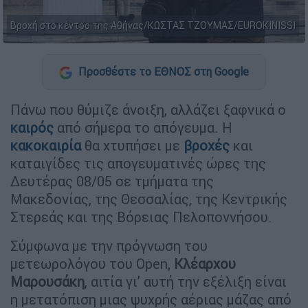
Βροχή στο κέντρο της Αθήνας/ΚΩΣΤΑΣ ΤΖΟΥΜΑΣ/EUROKINISSI
Προσθέστε το ΕΘΝΟΣ στη Google
Πάνω που θύμιζε άνοιξη, αλλάζει ξαφνικά ο
καιρός
από σήμερα το απόγευμα. Η
κακοκαιρία
θα χτυπήσει με
βροχές
και
καταιγίδες τις απογευματινές ώρες της
Δευτέρας 08/05 σε τμήματα της
Μακεδονίας, της Θεσσαλίας, της Κεντρικής
Στερεάς και της Βόρειας Πελοποννήσου.
Σύμφωνα με την πρόγνωση του
μετεωρολόγου του Open,
Κλέαρχου
Μαρουσάκη
, αιτία γι’ αυτή την εξέλιξη είναι
η μετατόπιση μιας ψυχρής αέριας μάζας από