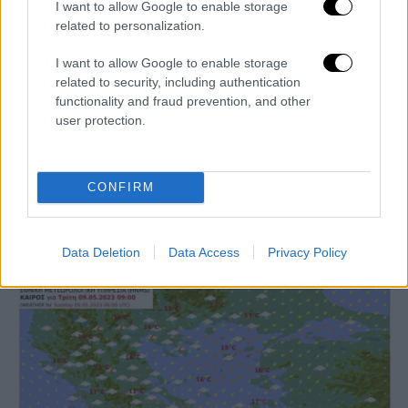
I want to allow Google to enable storage
Οι άνεμοι θα πνέουν βόρειοι
related to personalization.
βορειοανατολικοί
στα δυτικά 3 με 5, στα
I want to allow Google to enable storage
ανατολικά 5 με 6 και στο βορειοανατολικό
related to security, including authentication
Αιγαίο τοπικά 7 μποφόρ.
functionality and fraud prevention, and other
user protection.
Η θερμοκρασία θα σημειώσει μικρή πτώση
στα βόρεια, όπου θα φτάσει τους 18 με 20,
στα υπόλοιπα ηπειρωτικά τους 22 με 24 και
CONFIRM
στα νησιά τους 21 με 23 βαθμούς Κελσίου.
Data Deletion
Data Access
Privacy Policy