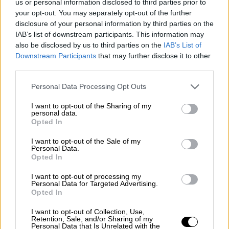
us or personal information disclosed to third parties prior to
your opt-out. You may separately opt-out of the further
disclosure of your personal information by third parties on the
IAB’s list of downstream participants. This information may
also be disclosed by us to third parties on the
IAB’s List of
Downstream Participants
that may further disclose it to other
third parties.
Please note that this website/app uses one or more Google
Personal Data Processing Opt Outs
services and may gather and store information including but
not limited to your visit or usage behaviour. You may click to
I want to opt-out of the Sharing of my
personal data.
grant or deny consent to Google and its third-party tags to
Opted In
use your data for below specified purposes in below Google
Καιρός Meteo
consent section.
I want to opt-out of the Sale of my
Personal Data.
Opted In
I want to opt-out of processing my
Personal Data for Targeted Advertising.
Opted In
I want to opt-out of Collection, Use,
video
Retention, Sale, and/or Sharing of my
Personal Data that Is Unrelated with the