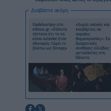
Διαβάστε ακόμη
Kadebostany στο
«Χωρίς σκηνές και
ethnos.gr: «Κάποτε
κουβέρτες σε
πίστευα ότι το να
ακραίες
είσαι outsider ήταν
θερμοκρασίες»: Σε
αδυναμία, τώρα το
δραματικές
βλέπω ως δύναμη»
συνθήκες χιλιάδες
μετανάστες στη
Θέουτα