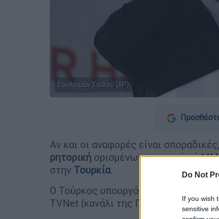
Σουλεϊμάν Σοϊλού (AP)
Προσθέστε
Αν και οι αναφορές είναι σποραδικές
ρητορική
ορισμένων υπουργών ή ΜΜΕ
στην
Τουρκία
.
Do Not Pr
Ο Τούρκος υπουργός Εσωτερικών,
Σο
If you wish 
TVNet (κανάλι της Γενί Σαφάκ) υποστ
sensitive in