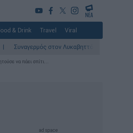
ood & Drink
Travel
Viral
γερμός στον Λυκαβηττό: Σορός σε προχωρημένη
τούσε να πάει σπίτι...