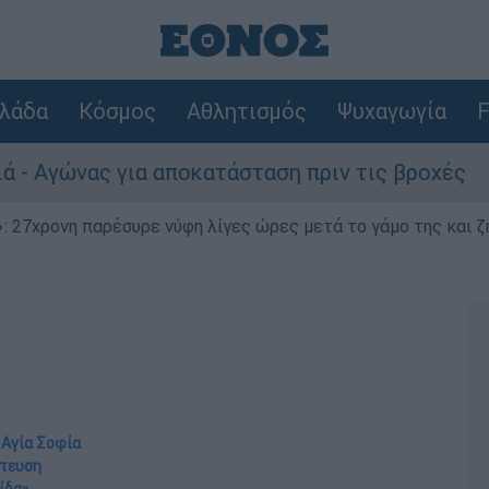
λάδα
Κόσμος
Αθλητισμός
Ψυχαγωγία
F
ς για αποκατάσταση πριν τις βροχές
Συνα
 27χρονη παρέσυρε νύφη λίγες ώρες μετά το γάμο της και ζη
 Αγία Σοφία
ίτευση