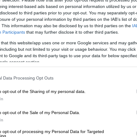
r selection. Please note that after your opt-out request is processed y
 Markgraf -γερμανικός τίτλος που
eing interest-based ads based on personal information utilized by us or
 κατοχής γης συνοριοφύλακες της
disclosed to third parties prior to your opt-out. You may separately opt-
όγειο
: την Ελλάδα. Και προσπαθούμε να μην
losure of your personal information by third parties on the IAB’s list of
πάχ στο Αζερμπαϊτζάν είναι επίσης
. This information may also be disclosed by us to third parties on the
IA
Participants
that may further disclose it to other third parties.
αι πολύ σημαντική. Ένα άλλο θέμα είναι η
σε Ανοιχτά Βαρώσια
. -Η Τουρκία θεμελίωσε
 that this website/app uses one or more Google services and may gath
including but not limited to your visit or usage behaviour. You may click 
 to Google and its third-party tags to use your data for below specifi
; Την Αμερική. Στην Αφρική; Τη Γαλλία.
ogle consent section.
η Ανατολή. Η Τουρκία είναι μια
χώρα που
l Data Processing Opt Outs
ι' αυτό τους τρομάζει η πολιτική της
 χώρες χιλιάδες χιλιόμετρα μακριά, η
o opt-out of the Sharing of my personal data.
ις τους. Η Τουρκία φροντίζει να ενεργεί
In
οή της Αμερικής στα Βαλκάνια είναι η δομή
ια μας στα Βαλκάνια λένε ότι η Τουρκία
o opt-out of the Sale of my Personal Data.
νε ότι αν κερδίσει ο Ερντογάν, τότε
In
to opt-out of processing my Personal Data for Targeted
ing.