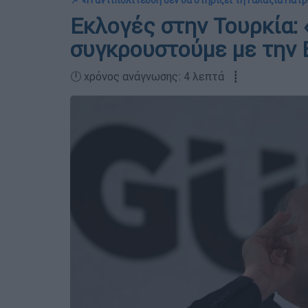
📌 «Η αντιπολίτευση δεν θα στηρίξει τη Γαλάζια Πατρ
Εκλογές στην Τουρκία:
συγκρουστούμε με την Ε
🕛 χρόνος ανάγνωσης: 4 λεπτά ┋