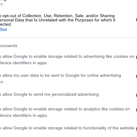
ην Αγία Σοφία
In
o opt-out of Collection, Use, Retention, Sale, and/or Sharing
έρθηκε και στην
Αγία Σοφία
κατά τη
ersonal Data that Is Unrelated with the Purposes for which it
στην Τραπεζούντα.
lected.
Out
ση
με έναν ηγέτη που εμφανίζεται σε αυτή
τον Ρετζέπ Ταγίπ Ερντογάν. Αιφνιδιάσαμε
consents
λατεία του Ταξίμ, το οποίο δεν μας
o allow Google to enable storage related to advertising like cookies on
ε τη Δύση συναντώντας για πρώτη φορά την
evice identifiers in apps.
η όχι μόνο κερδίζοντας το PKK, αλλά και
o allow my user data to be sent to Google for online advertising
ωρών της Δύσης. Έτσι αιφνιδιάσαμε τη
s.
to allow Google to send me personalized advertising.
οστηρίζει την αντιπολίτευση
o allow Google to enable storage related to analytics like cookies on
τος Μεγάλης Ενότητας (BBP/μέλος της
evice identifiers in apps.
ιτζί
άσκησε κριτική
στην Εθνική Συμμαχία
o allow Google to enable storage related to functionality of the website
δημόσια υποστηρίζουν τον Κιλιτσντάρογλου.