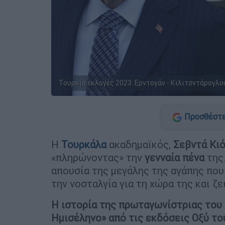
Τουρκία εκλογές 2023: Ερντογάν - Κιλιτσντάρογλου
Προσθέστε
Η
Τουρκάλα
ακαδημαϊκός,
Σεβντά Κι
«πληρώνοντας» την
γενναία
πένα
της.
απουσία της μεγάλης της αγάπης που 
την νοσταλγία για τη χώρα της και ζε
Η ιστορία της πρωταγωνίστριας του
Ημισέληνο» από τις εκδόσεις Οξύ τ