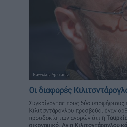
Βαγγέλης Αρεταίος
Οι διαφορές Κιλιτσντάρογ
Συγκρίνοντας τους δύο υποψήφιους π
Κιλιτσντάρογλου πρεσβεύει έναν ορθο
προσδοκία των αγορών ότι
η Τουρκί
οικονομικό. Αν ο Κιλιτσντάρογλου κά