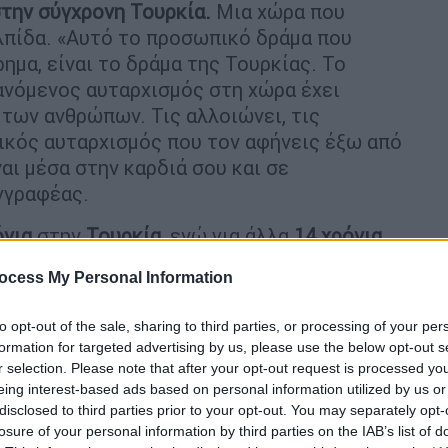
στην σύγχρονη Τουρκία.
Μια χώρα που
ελπίδα. «Αυτό το προσωπικό δράμα που
μα, είναι το δράμα της Τουρκίας. Το
ξανόμενος αυταρχισμός στη χώρα έχει
 των ανθρώπων. Τις αλλοιώνει, τις
τικός αυταρχισμός που τον αφήνεις έξω από
ναι μέσα στην καρδιά σου και σε
γγραφέας.
όνια
στην
Τουρκία
, ενώ για άλλα
14 χρόνια
ρυξέλλες και την Κωνσταντινούπολη,
ocess My Personal Information
ιτονική χώρα στην διαδρομή των
έμβριο του '
22
απελάθηκε
από την
Τουρκία
to opt-out of the sale, sharing to third parties, or processing of your per
έφεραν οι
τουρκικές
Αρχές
.
formation for targeted advertising by us, please use the below opt-out s
r selection. Please note that after your opt-out request is processed y
eing interest-based ads based on personal information utilized by us or
disclosed to third parties prior to your opt-out. You may separately opt-
losure of your personal information by third parties on the IAB’s list of