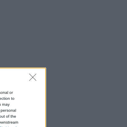
sonal or
ection to
ou may
 personal
out of the
 downstream