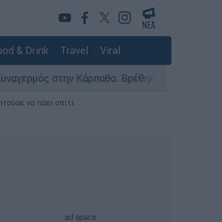
od & Drink
Travel
Viral
ν Κάρπαθο: Βρέθηκαν παλιά πυρομαχικά στο Αρδ
τούσε να πάει σπίτι...