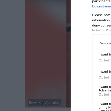
participants
Downstream 
Please note
information 
deny consent
in below Go
Persona
I want t
Opted 
I want t
Opted 
I want 
Advertis
Opted 
Βαγγέλης Αρεταίος
I want t
of my P
was col