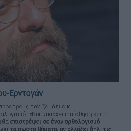
λου-Ερντογάν
ροέδρους τονίζει ότι ο κ.
λογισμό. «Και υπάρχει η αίσθηση και η
α θα επιστρέψει σε έναν ορθολογισμό
νει τα σωστά βήματα, αν αλλάξει δηλ. τις