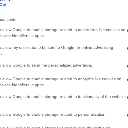
Out
στην
Τουρκία
από απόσταση ο κ. Αρεταίος
consents
ή χώρα θα κριθούν σε δύο πράγματα. Αφενός
o allow Google to enable storage related to advertising like cookies on
κτές του εκδημοκρατισμού στην Τουρκία
evice identifiers in apps.
ταρχισμού. Αφετέρου αυτές θα εξαρτηθούν
o allow my user data to be sent to Google for online advertising
 πάει την κατάσταση στα άκρα,
να
s.
α- στην περίπτωση που χάσει-και να
to allow Google to send me personalized advertising.
η επόμενη μέρα στην Τουρκία, όπως εκτιμά
o allow Google to enable storage related to analytics like cookies on
αστάθειας για την χώρα.
«Αν κερδίσει ο
evice identifiers in apps.
να έχουμε αμφισβήτηση του αποτελέσματος,
o allow Google to enable storage related to functionality of the website
ύρειος νίκη. Ένα τέτοιο ενδεχόμενο θα
ότητα.
o allow Google to enable storage related to personalization.
ος εκτιμά ότι θα έχουμε πολύ κακές
μένως, ο Ερντογάν να φτάσει ακόμα και σε
o allow Google to enable storage related to security, including