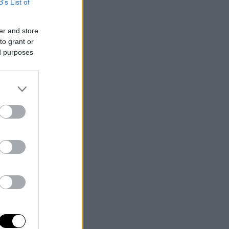
B’s List of
er and store
to grant or
ed purposes