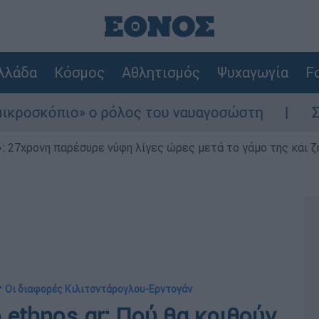
λλάδα
Κόσμος
Αθλητισμός
Ψυχαγωγία
Fo
 ο ρόλος του ναυαγοσώστη
Συναγερμός στη
 27χρονη παρέσυρε νύφη λίγες ώρες μετά το γάμο της και ζη
 Οι διαφορές Κιλιτσντάρογλου-Ερντογάν
ethnos.gr: Πού θα κριθούν