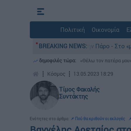
Πολιτική
Οικονομία
Ε
ατο του 4χρονου στην Πάρο - Στο «μικροσκόπιο»
BREAKING NEWS:
δημοφιλές τώρα:
«Θέλω τον πατέρα μου»:
┋
Κόσμος
┋
13.05.2023 18:29
Τίμος Φακαλής
Συντάκτης
Ενότητες στο άρθρο:
📌 Πού θα κριθούν οι εκλογές

Βαγγέλης Αρεταίος στο 