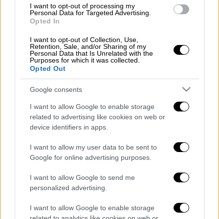
I want to opt-out of processing my
ηλικίας 17 ετών από το Παραλίμνι έδωσε τις
Personal Data for Targeted Advertising.
πρώτες βοήθειες
στο αγοράκι.
Opted In
I want to opt-out of Collection, Use,
Δείτε όλες τις εξελίξεις για τις εκλογές
Retention, Sale, and/or Sharing of my
Personal Data that Is Unrelated with the
στην Τουρκία, στο liveblog του ethnos.gr
Purposes for which it was collected.
Opted Out
ΟΛΕΣ ΟΙ ΕΙΔΗΣΕΙΣ:
Google consents
Τα πρώτα αποτελέσματα στις τουρκικές
I want to allow Google to enable storage
εκλογές: Λεπτό προς λεπτό όλες οι
related to advertising like cookies on web or
εξελίξεις
device identifiers in apps.
Τουρκία: Ξύλο, καταγγελίες για
I want to allow my user data to be sent to
προσπάθεια νοθείας και μία σειρά από
Google for online advertising purposes.
ευτράπελα που σημάδεψαν την εκλογική
ημέρα
I want to allow Google to send me
personalized advertising.
Τροχαίο στην Αττική Οδό: Νεκρός ο
οδηγός της μοτοσικλέτας που
I want to allow Google to enable storage
συγκρούστηκε με αυτοκίνητο
related to analytics like cookies on web or