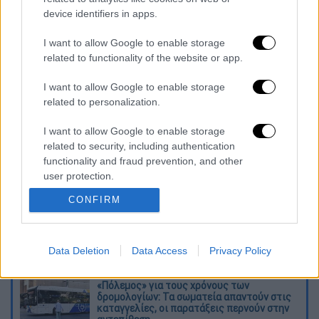
Eurovision 2023: Σάλος στο Twitter για
device identifiers in apps.
τη βαθμολογία και το «4» της ελληνικής
I want to allow Google to enable storage
επιτροπής στην Κύπρο
related to functionality of the website or app.
ΥΠΟΙΚ: Υποβάλλει αίτημα για την 3η
δόση του Ταμείου Ανακαμψης - Ερχονται
I want to allow Google to enable storage
related to personalization.
1,7 δισ. για επιδοτήσεις
I want to allow Google to enable storage
Διαβάστε ακόμη
related to security, including authentication
functionality and fraud prevention, and other
Δημιούργησαν με AI νέους ιούς μέσα σε
user protection.
λίγες ώρες - Γιατί προβληματίζονται οι
επιστήμονες
CONFIRM
Σαν το τρομακτικό It: 15χρονο ντυμένος
κλόουν μαχαίρωσε μέχρι θανάτου
ηλικιωμένο - Τον κατέγραψε κάμερα
Data Deletion
Data Access
Privacy Policy
«Πόλεμος» για τους χρόνους των
δρομολογίων: Τα σωματεία απαντούν στις
καταγγελίες, οι παρατάξεις περνούν στην