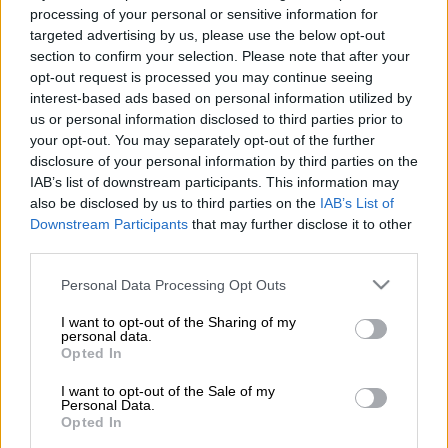
Πισίνα (Pixabay)
processing of your personal or sensitive information for
targeted advertising by us, please use the below opt-out
section to confirm your selection. Please note that after your
Προσθέστε το ΕΘΝΟΣ στη Google
opt-out request is processed you may continue seeing
interest-based ads based on personal information utilized by
us or personal information disclosed to third parties prior to
Σε σοβαρή κατάσταση
νοσηλεύεται στην
your opt-out. You may separately opt-out of the further
Κύπρο
αγοράκι μόλις δυο ετών, το οποίο το
disclosure of your personal information by third parties on the
απόγευμα του Σαββάτου έπεσε σε
πισίνα
IAB’s list of downstream participants. This information may
στο σπίτι του στο
Παραλίμνι
. Το αγοράκι
also be disclosed by us to third parties on the
IAB’s List of
Downstream Participants
that may further disclose it to other
ανασύρθηκε από τους γονείς του
χωρίς
τις
third parties.
αισθήσεις
του και μεταφέρθηκε στο
νοσοκομείο
Μακάρειο
στη Λευκωσία
.
Please note that this website/app uses one or more Google
Personal Data Processing Opt Outs
services and may gather and store information including but
Όπως αναφέρει το
iellada.gr,
μεταδίδοντας
not limited to your visit or usage behaviour. You may click to
I want to opt-out of the Sharing of my
personal data.
grant or deny consent to Google and its third-party tags to
πληροφορίες από την
Αστυνομία
, γύρω στις
Opted In
use your data for below specified purposes in below Google
5 το απόγευμα του Σαββάτου 13 Μαΐου, το
consent section.
I want to opt-out of the Sale of my
αγοράκι
ανασύρθηκε
από τους γονείς του.
Personal Data.
Opted In
Πριν από την άφιξη ασθενοφόρου, μαθητής