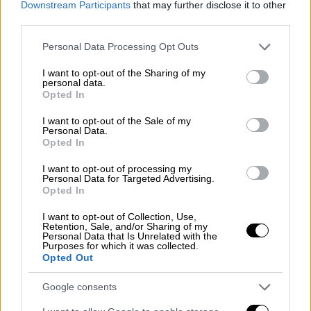
Downstream Participants
that may further disclose it to other
Σινάν Ογάν
third parties.
Για τα μέχρι στιγμής αποτελέσματα των
Please note that this website/app uses one or more Google
Personal Data Processing Opt Outs
τουρκικών
εκλογών
τοποθετήθηκε ο
Σινάν
services and may gather and store information including but
not limited to your visit or usage behaviour. You may click to
I want to opt-out of the Sharing of my
Ογάν,
ο οποίος έχει
έρθει
τρίτος
στη
personal data.
grant or deny consent to Google and its third-party tags to
σημερινή
κούρσα
για την προεδρία,
Opted In
use your data for below specified purposes in below Google
διατηρώντας μέχρι αυτήν την ώρα ένα
consent section.
I want to opt-out of the Sale of my
ποσοστό
5,3%
και όπως φαίνεται θα είναι ο
Personal Data.
Opted In
απόλυτος
ρυθμιστής
του
β’ γύρου
των
τουρκικών
εκλογών
.
I want to opt-out of processing my
Personal Data for Targeted Advertising.
Opted In
Ειδικότερα, έγραψε στο
Twitter
: «Θα
εξετάσω τις επιλογές» τόνισε. O Oγκάν δεν
I want to opt-out of Collection, Use,
Retention, Sale, and/or Sharing of my
άνοιξε ακόμα τα χαρτιά του αλλά αναμένεται
Personal Data that Is Unrelated with the
Purposes for which it was collected.
τις επόμενες ώρες να τοποθετηθεί, ενόψει
Opted Out
του δεύτερου γύρου.
Google consents
Birazdan instagram hesabımdan canlı