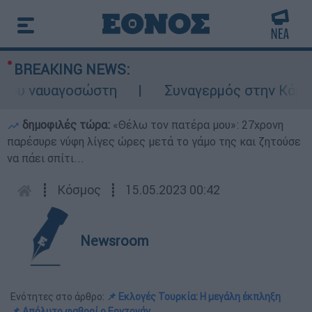
BREAKING NEWS:
 ναυαγοσώστη
Συναγερμός στην Κάρπαθο: 
δημοφιλές τώρα:
«Θέλω τον πατέρα μου»: 27χρονη
παρέσυρε νύφη λίγες ώρες μετά το γάμο της και ζητούσε
να πάει σπίτι...
┋
Κόσμος
┋
15.05.2023 00:42
Newsroom
Ενότητες στο άρθρο:
📌 Εκλογές Τουρκία: Η μεγάλη έκπληξη
📌 Απόλυτο φαβορί ο Ερντογάν