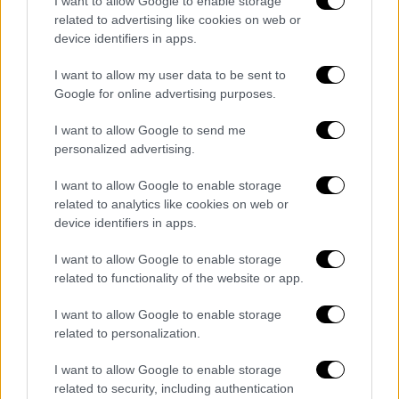
I want to allow Google to enable storage
yayın yapacağım. Seçimleri
related to advertising like cookies on web or
değerlendireceğim.
device identifiers in apps.
https://t.co/jWcKQVTrSj
#OAnGeliyor
I want to allow my user data to be sent to
— Dr. Sinan Oğan (@DrSinanOgan)
Google for online advertising purposes.
May 14, 2023
I want to allow Google to send me
personalized advertising.
Νωρίτερα, είχε γράψει σε μια ανάρτηση:
«Βλέπουμε μεγάλη πιθανότητα οι εκλογές να
I want to allow Google to enable storage
περάσουν στον δεύτερο γύρο. Οι Τούρκοι
related to analytics like cookies on web or
device identifiers in apps.
εθνικιστές και οι κεμαλιστές είναι το κλειδί
σε αυτές τις εκλογές. Όσοι μας επιτέθηκαν
I want to allow Google to enable storage
τις τελευταίες δύο ημέρες μετά την
related to functionality of the website or app.
αποχώρηση του Μουχαρέμ Ιντζέ από τις
I want to allow Google to enable storage
εκλογές με διάφορες πιέσεις, μας
related to personalization.
κατηγόρησαν άδικα και προσπάθησαν να μας
λιντσάρουν, πρέπει να πάρουν πολλά
I want to allow Google to enable storage
μαθήματα από αυτή την πολιτική εικόνα.
related to security, including authentication