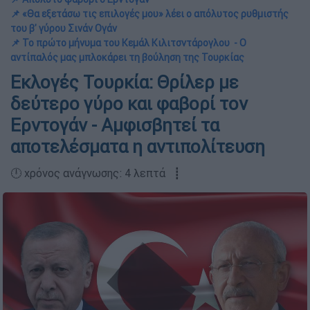
📌 «Θα εξετάσω τις επιλογές μου» λέει ο απόλυτος ρυθμιστής
του β' γύρου Σινάν Ογάν
📌 Το πρώτο μήνυμα του Κεμάλ Κιλιτσντάρογλου - Ο
αντίπαλός μας μπλοκάρει τη βούληση της Τουρκίας
Εκλογές Τουρκία: Θρίλερ με
δεύτερο γύρο και φαβορί τον
Ερντογάν - Αμφισβητεί τα
αποτελέσματα η αντιπολίτευση
🕛 χρόνος ανάγνωσης: 4 λεπτά ┋