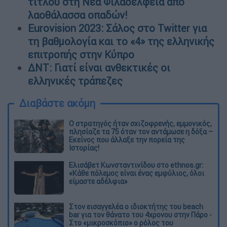
τίτλου στη Νέα Φιλαδέλφεια από
λαοθάλασσα οπαδών!
Eurovision 2023: Σάλος στο Twitter για
τη βαθμολογία και το «4» της ελληνικής
επιτροπής στην Κύπρο
ΔΝΤ: Γιατί είναι ανθεκτικές οι
ελληνικές τράπεζες
Διαβάστε ακόμη
O στρατηγός ήταν σχιζοφρενής, εμμονικός,
πλησίαζε τα 75 όταν τον αντάμωσε η δόξα –
Εκείνος που άλλαξε την πορεία της
Ιστορίας!
Ελισάβετ Κωνσταντινίδου στο ethnos.gr:
«Κάθε πόλεμος είναι ένας εμφύλιος, όλοι
είμαστε αδέλφια»
Στον εισαγγελέα ο ιδιοκτήτης του beach
bar για τον θάνατο του 4χρονου στην Πάρο -
Στο «μικροσκόπιο» ο ρόλος του