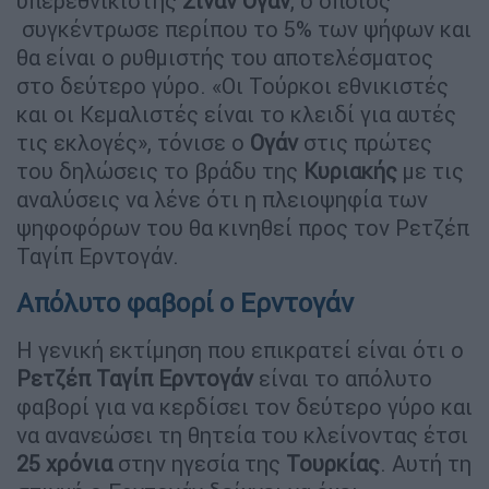
υπερεθνικιστής
Σινάν Ογάν
, ο οποίος
συγκέντρωσε περίπου το 5% των ψήφων και
θα είναι ο ρυθμιστής του αποτελέσματος
στο δεύτερο γύρο. «Οι Τούρκοι εθνικιστές
και οι Κεμαλιστές είναι το κλειδί για αυτές
τις εκλογές», τόνισε ο
Ογάν
στις πρώτες
του δηλώσεις το βράδυ της
Κυριακής
με τις
αναλύσεις να λένε ότι η πλειοψηφία των
ψηφοφόρων του θα κινηθεί προς τον Ρετζέπ
Ταγίπ Ερντογάν.
Απόλυτο φαβορί ο Ερντογάν
Η γενική εκτίμηση που επικρατεί είναι ότι ο
Ρετζέπ Ταγίπ Ερντογάν
είναι το απόλυτο
φαβορί για να κερδίσει τον δεύτερο γύρο και
να ανανεώσει τη θητεία του κλείνοντας έτσι
25 χρόνια
στην ηγεσία της
Τουρκίας
. Αυτή τη