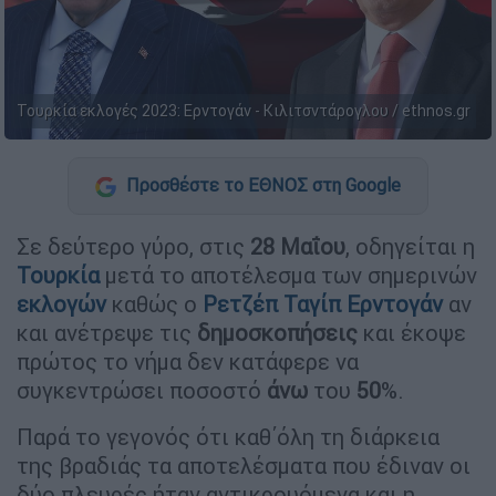
Τουρκία εκλογές 2023: Ερντογάν - Κιλιτσντάρογλου / ethnos.gr
Προσθέστε το ΕΘΝΟΣ στη Google
Σε δεύτερο γύρο, στις
28 Μαΐου
, οδηγείται η
Τουρκία
μετά το αποτέλεσμα των σημερινών
εκλογών
καθώς ο
Ρετζέπ Ταγίπ Ερντογάν
αν
και ανέτρεψε τις
δημοσκοπήσεις
και έκοψε
πρώτος το νήμα δεν κατάφερε να
συγκεντρώσει ποσοστό
άνω
του
50
%.
Παρά το γεγονός ότι καθ΄όλη τη διάρκεια
της βραδιάς τα αποτελέσματα που έδιναν οι
δύο πλευρές ήταν αντικρουόμενα και η