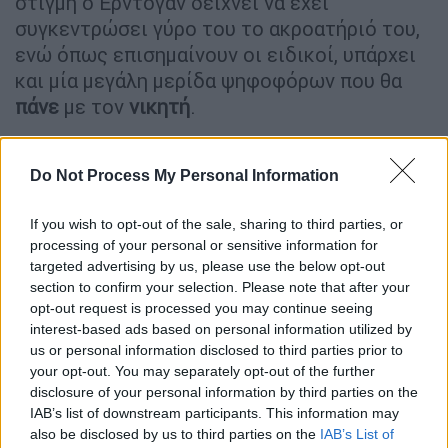
στιγμή ο Ερντογάν δείχνει να έχει
συγκεντρώσει γύρο του το ακροατήριό του,
ενώ όπως επισημαίνουν οι ειδικοί, υπάρχει
και μία μεγάλη μερίδα ψηφοφόρων που θα
πάνε
με τον
νικητή
.
Παράλληλα, όπως τόνισε ο ιστορικός και
Do Not Process My Personal Information
αναλυτής
Σονέρ Καγαπτάι
, φαίνεται ότι η
υποψηφιότητα
Κιλιτσντάρογλου
δεν
If you wish to opt-out of the sale, sharing to third parties, or
κατάφερε να συσπειρώσει το σύνολο των
processing of your personal or sensitive information for
αντι-ερτνγοανικών ψηφοφόρων. Έτσι, λόγω
targeted advertising by us, please use the below opt-out
και της μεγάλης συσπείρωσης που πέτυχε ο
section to confirm your selection. Please note that after your
opt-out request is processed you may continue seeing
Ερντογάν τις τελευταίες μέρες της
interest-based ads based on personal information utilized by
προεκλογικής, κατάφερε να καταγράψει
us or personal information disclosed to third parties prior to
καθαρή νίκη, περίπου τεσσάρων μονάδων.
your opt-out. You may separately opt-out of the further
disclosure of your personal information by third parties on the
«Θα εξετάσω τις επιλογές μου» λέει ο
IAB’s list of downstream participants. This information may
απόλυτος ρυθμιστής του β' γύρου
also be disclosed by us to third parties on the
IAB’s List of