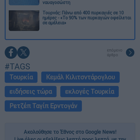
ναυαγοσώστη
Τουρνάς: Πάνω από 400 πυρκαγιές σε 10
ημέρες - «Το 90% των πυρκαγιών οφείλεται
σε αμέλεια»
επόμενο
άρθρο
#TAGS
Τουρκία
Κεμάλ Κιλιτσντάρογλου
ειδήσεις τώρα
εκλογές Τουρκία
Ρετζέπ Ταγίπ Ερντογάν
Ακολούθησε το Έθνος στο Google News!
Live όλες οι εξελίξεις λεπτό προς λεπτό, με την