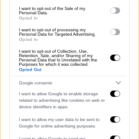
use your data for below specified purposes in below Google
consent section.
I want to opt-out of the Sale of my
Όσον αφορά
στη στάση του Μητροπολίτη
Personal Data.
ενώπιον του Δικαστηρίου, η δικαστής την
Opted In
χαρακτήρισε ως απογοητευτική αφού ήταν
I want to opt-out of processing my
υπεροπτικός, ειρωνικός και είχε εναλλαγή
Personal Data for Targeted Advertising.
Opted In
στη συμπεριφορά του, όπως είπε. Για τον
κατηγορούμενο, o οποίος αρνείται ανάμειξη
I want to opt-out of Collection, Use,
Retention, Sale, and/or Sharing of my
στην υπόθεση, η δικαστής ανέφερε πως
Personal Data that Is Unrelated with the
Purposes for which it was collected.
στερείται πειστικότητας η μαρτυρία του και
Opted Out
οι πράξεις του αποτελούν άσεμνη επίθεση.
Στο θέμα που είχε εγείρει η υπεράσπιση πως
Google consents
επηρεάστηκε το δικαίωμα του Μητροπολίτη
I want to allow Google to enable storage
τέως Κιτίου να τύχει δίκαιης δίκης διότι
related to advertising like cookies on web or
ουσιαστικοί μάρτυρες για την υπεράσπιση
device identifiers in apps.
του έχουν πλέον αποβιώσει, το δικαστήριο
I want to allow my user data to be sent to
την έκρινε ως αβάσιμη γι αυτο και την
Google for online advertising purposes.
απέρριψε.
I want to allow Google to send me