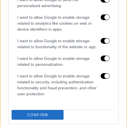
Ο ποινικός κώδικας τότε προέβλεπε ποινή
personalized advertising.
φυλάκισης δύο ετών, ενώ με πρόσφατη
I want to allow Google to enable storage
τροποποίηση προβλέπει ποινή φυλάκισης
related to analytics like cookies on web or
μέχρι 5 έτη.
device identifiers in apps.
Το Δικαστήριο θα συνεδριάσει εκ νέου στις
I want to allow Google to enable storage
26 Μαΐου
για αγόρευση για μετριασμό της
related to functionality of the website or app.
ποινής, ενώ θα οριστεί και το ακριβές ύψος
I want to allow Google to enable storage
αυτής.
related to personalization.
Δεν αποκλείεται μάλιστα για το θέμα να
I want to allow Google to enable storage
συνεδριάσει και
η Ιερά Σύνοδος Κύπρου.
related to security, including authentication
functionality and fraud prevention, and other
ΟΛΕΣ ΟΙ ΕΙΔΗΣΕΙΣ
user protection.
Ο «πολύ σκληρός για να πεθάνει»
Ερντογάν διεκδικεί την τρίτη του
CONFIRM
θητεία - Όλα τα βλέμματα στα «παζάρια»
του Ογάν