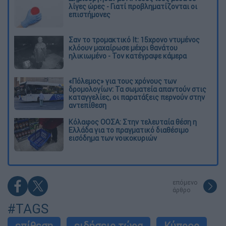
λίγες ώρες - Γιατί προβληματίζονται οι
επιστήμονες
Σαν το τρομακτικό It: 15χρονο ντυμένος
κλόουν μαχαίρωσε μέχρι θανάτου
ηλικιωμένο - Τον κατέγραψε κάμερα
«Πόλεμος» για τους χρόνους των
δρομολογίων: Τα σωματεία απαντούν στις
καταγγελίες, οι παρατάξεις περνούν στην
αντεπίθεση
Κόλαφος ΟΟΣΑ: Στην τελευταία θέση η
Ελλάδα για το πραγματικό διαθέσιμο
εισόδημα των νοικοκυριών
επόμενο
άρθρο
#TAGS
επίθεση
ειδήσεις τώρα
Κύπρος