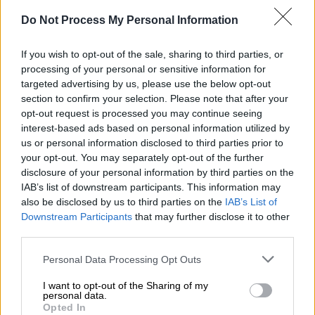
Όπως κατέθεσε η γυναίκα πριν από λίγους
μήνες, είχε επισκεφθεί πέντε φορές στο
Do Not Process My Personal Information
γραφείο του τον Μητροπολίτη Κιτίου,
If you wish to opt-out of the sale, sharing to third parties, or
προκειμένου να λάβει επίδομα ως ορφανή,
processing of your personal or sensitive information for
εξαιτίας του θανάτου του πατέρα της. Κατά
targeted advertising by us, please use the below opt-out
τα λεγόμενά της, την πέμπτη φορά, ο ιερέας
section to confirm your selection. Please note that after your
την κλείδωσε στο γραφείο του και της
opt-out request is processed you may continue seeing
interest-based ads based on personal information utilized by
επιτέθηκε άσεμνα.
us or personal information disclosed to third parties prior to
your opt-out. You may separately opt-out of the further
Το δικαστήριο έκρινε
ως αξιόπιστους
disclosure of your personal information by third parties on the
μάρτυρες
την γυναίκα, την μητέρα της, την
IAB’s list of downstream participants. This information may
αδελφή της και τον γιατρό της.
also be disclosed by us to third parties on the
IAB’s List of
Downstream Participants
that may further disclose it to other
third parties.
Όσον αφορά την γυναίκα, όπως αναφέρθηκε,
ακλόνητη είναι η πεποίθηση του
Please note that this website/app uses one or more Google
Personal Data Processing Opt Outs
δικαστηρίου πως είχε έντονη βιωματική
services and may gather and store information including but
not limited to your visit or usage behaviour. You may click to
I want to opt-out of the Sharing of my
εμπειρία που την στιγμάτισε γι αυτο και
personal data.
grant or deny consent to Google and its third-party tags to
έκανε απόλυτα αποδεκτή της θέση της.
Opted In