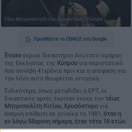
Tέως Μητροπολίτη Κιτίου, Χρυσόστομος/ Youtube
Προσθέστε το ΕΘΝΟΣ στη Google
Ένοχο
έκρινε δικαστήριο Ανώτατο Ιεράρχη
της Εκκλησίας της
Κύπρου
για περιστατικό
που συνέβη 41χρόνια πριν και η απόφαση για
τον λόγο αυτό θεωρείται ιστορική.
Ειδικότερα, όπως μεταδίδει η ΕΡΤ, οι
δικαστικές αρχές έκριναν ένοχο τον
τέως
Μητροπολίτη Κιτίου, Χρυσόστομο
για
άσεμνη επίθεση σε γυναίκα το 1981,
όταν η
εν λόγω 58χρονη σήμερα, ήταν τότε 16 ετών.