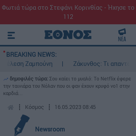
Φωτιά τώρα στο Στεφάνι Κορινθίας - Ήχησε το
112
BREAKING NEWS:
τέλεση Ζαμπούνη
Ζάκυνθος: Τι απαντά η Ε
δημοφιλές τώρα:
Σου καίει το μυαλό: Το Netflix έφερε
την ταινιάρα του Νόλαν που οι φαν έχουν κρυφό νο1 στην
καρδιά...
┋
Κόσμος
┋
16.05.2023 08:45
Newsroom