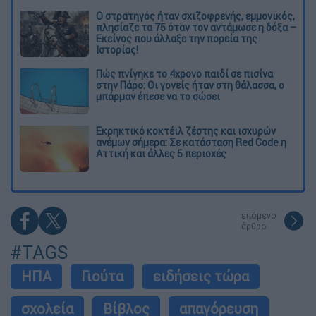
O στρατηγός ήταν σχιζοφρενής, εμμονικός,
πλησίαζε τα 75 όταν τον αντάμωσε η δόξα –
Εκείνος που άλλαξε την πορεία της
Ιστορίας!
Πώς πνίγηκε το 4χρονο παιδί σε πισίνα
στην Πάρο: Οι γονείς ήταν στη θάλασσα, ο
μπάρμαν έπεσε να το σώσει
Εκρηκτικό κοκτέιλ ζέστης και ισχυρών
ανέμων σήμερα: Σε κατάσταση Red Code η
Αττική και άλλες 5 περιοχές
επόμενο
άρθρο
#TAGS
ΗΠΑ
Γιούτα
ειδήσεις τώρα
σχολεία
Βίβλος
απαγόρευση