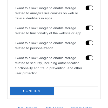
δικαιώματα και η φυλετική ταυτότητα.
I want to allow Google to enable storage
Και άλλες συντηρητικές πολιτείες, όπως το
related to analytics like cookies on web or
Τέξας, η Φλόριντα, το Μιζούρι και η Νότια
device identifiers in apps.
Καρολίνα
έχουν εφαρμόσει
απαγορεύσεις
I want to allow Google to enable storage
ορισμένων βιβλίων
που θεωρούνται
related to functionality of the website or app.
«προσβλητικά». Και
σε ορισμένες
φιλελεύθερες πολιτείες
, όμως, έχουν
I want to allow Google to enable storage
απαγορευθεί σε κάποια σχολεία και
related to personalization.
βιβλιοθήκες βιβλία, με την αιτιολογία του
I want to allow Google to enable storage
φυλετικά προσβλητικού περιεχομένου.
related to security, including authentication
functionality and fraud prevention, and other
ΟΛΕΣ ΟΙ ΕΙΔΗΣΕΙΣ
user protection.
«Ακριβό μου καλοκαίρι»: Αυξημένο το
κόστος διακοπών κατά τουλάχιστον
CONFIRM
10% σε σχέση με πέρυσι - Πού
κυμαίνονται οι τιμές στα ξενοδοχεία
Ελεύθερη η 27χρονη μητέρα στην Ξάνθη: