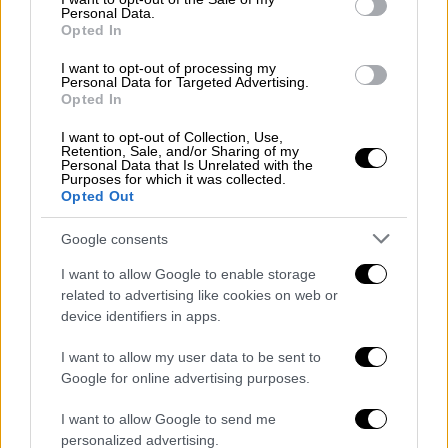
που περιείχαν «χυδαιότητα ή βία».
Personal Data.
Opted In
Διαστάσεις σκοταδισμού παίρνει η
I want to opt-out of processing my
απαγόρευση βιβλίων
Personal Data for Targeted Advertising.
Opted In
Υπενθυμίζεται ότι η
ρεπουμπλικανική
I want to opt-out of Collection, Use,
κυβέρνηση της Γιούτα
ψήφισε νόμο το 2022
Retention, Sale, and/or Sharing of my
Personal Data that Is Unrelated with the
που
απαγορεύει τα «πορνογραφικά ή άσεμνα»
Purposes for which it was collected.
βιβλία
στα σχολεία. Μέχρι στιγμής, τα
Opted Out
περισσότερα από τα βιβλία που έχουν
Google consents
απαγορευτεί
, αφορούν θέματα όπως ο
σεξουαλικός προσανατολισμός
και η
I want to allow Google to enable storage
related to advertising like cookies on web or
σεξουαλική ταυτότητα.
device identifiers in apps.
Η απαγόρευση της Βίβλου έρχεται,
στο
I want to allow my user data to be sent to
πλαίσιο μίας ευρύτερης προσπάθειας των
Google for online advertising purposes.
συντηρητικών των ΗΠΑ
να απαγορευθούν
I want to allow Google to send me
από τα σχολεία θέματα όπως τα ΛΟΑΤΚΙ
personalized advertising.