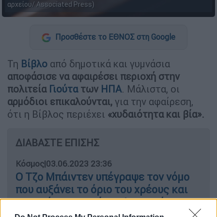
αρχείου/ Associated Press)
Προσθέστε το ΕΘΝΟΣ στη Google
Τη
Βίβλο
από δημοτικά και γυμνάσια
αποφάσισε να αφαιρέσει περιοχή στην
πολιτεία
Γιούτα
των
ΗΠΑ
. Μάλιστα, οι
αρμόδιοι επικαλούνται,
για την αφαίρεση,
ότι η Βίβλος περιέχει
«χυδαιότητα και βία».
ΔΙΑΒΑΣΤΕ ΕΠΙΣΗΣ
Κόσμος
|
03.06.2023 23:36
Ο Τζο Μπάιντεν υπέγραψε τον νόμο
που αυξάνει το όριο του χρέους και
αποτρέπει τη στάση πληρωμών