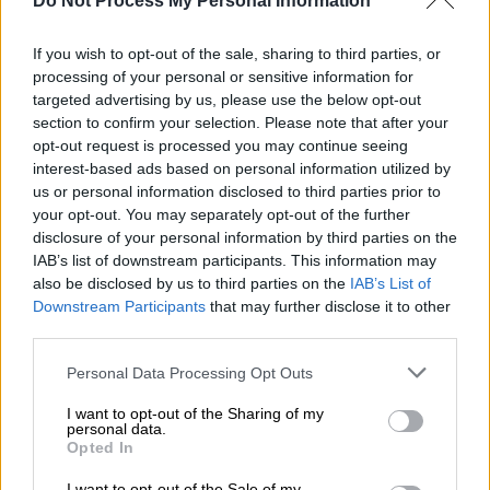
Do Not Process My Personal Information
If you wish to opt-out of the sale, sharing to third parties, or
Η εν λόγω
απόφαση πάρθηκε μετά από
processing of your personal or sensitive information for
καταγγελία γονέα,
τον Δεκέμβρη του 2022,
targeted advertising by us, please use the below opt-out
section to confirm your selection. Please note that after your
σύμφωνα με την οποία, η έκδοση του βασιλιά
opt-out request is processed you may continue seeing
Ιακώβου των
κειμένων της Αγίας Γραφής
interest-based ads based on personal information utilized by
περιέχει υλικό ακατάλληλο για παιδιά. Όπως
us or personal information disclosed to third parties prior to
σημείωσαν οι αρμόδιοι, τα
επτά ή οκτώ
your opt-out. You may separately opt-out of the further
disclosure of your personal information by third parties on the
αντίτυπα
της Βίβλου από τη
σχολική
IAB’s list of downstream participants. This information may
περιφέρεια του Ντέιβις βόρεια του Σολτ
also be disclosed by us to third parties on the
IAB’s List of
Λέικ Σίτι
έχουν ήδη αφαιρεθεί. Τόνισαν, δε,
Downstream Participants
that may further disclose it to other
ότι
ποτέ το εν λόγω κείμενο δεν
third parties.
αποτελούσε μέρος της διδακτέας ύλης
των
Please note that this website/app uses one or more Google
Personal Data Processing Opt Outs
μαθητών. Από την πλευρά της επιτροπής που
services and may gather and store information including but
έλαβε την απόφαση, ωστόσο, δε
not limited to your visit or usage behaviour. You may click to
I want to opt-out of the Sharing of my
personal data.
grant or deny consent to Google and its third-party tags to
διευκρινίστηκε ακριβώς ο σκεπτικό πίσω
Opted In
use your data for below specified purposes in below Google
από την απαγόρευση ή ποια ήταν τα σημεία
consent section.
I want to opt-out of the Sale of my