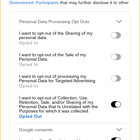
είναι μια ένδειξη ότι ο
Ερντογάν
δεν θα
Downstream Participants
that may further disclose it to other
συνεχίσει τη ρητορική πόλωσης, όπως στο
third parties.
παρελθόν, το πρώτο διάστημα, πιθανότατα
Please note that this website/app uses one or more Google
Personal Data Processing Opt Outs
στη δεύτερη περίοδο θα διορθώσει τα λάθη
services and may gather and store information including but
του και θα έχουμε περισσότερη ηρεμία και
not limited to your visit or usage behaviour. You may click to
I want to opt-out of the Sharing of my
personal data.
ρητορική συνεργασίας με τις γειτονικές
grant or deny consent to Google and its third-party tags to
Opted In
use your data for below specified purposes in below Google
χώρες γύρω από την
Τουρκία
», σημειώνει
consent section.
I want to opt-out of the Sale of my
αρχικά σχολιάζοντας το νέο
υπουργικό
Personal Data.
συμβούλιο της Τουρκίας
.
Opted In
I want to opt-out of processing my
Απαντώντας για το τι σηματοδοτεί
Personal Data for Targeted Advertising.
αναφορικά με τα ελληνοτουρκικά η
Opted In
τοποθέτηση του τέως διοικητή της ΜΙΤ
I want to opt-out of Collection, Use,
Χακάν Φιντάν στη θέση του υπουργού
Retention, Sale, and/or Sharing of my
Personal Data that Is Unrelated with the
Εξωτερικών, σημειώνει χαρακτηριστικά:
Purposes for which it was collected.
Opted Out
«Είναι άνθρωπος που δεν μιλάει πολύ. Είναι
πολύ ισχυρός γραφειοκράτης και γνωρίζει
Google consents
όλες τις επαφές της κυβέρνησης σχετικά με