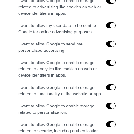
I want to allow Google to enable storage
την Κύπρο, τα θέματα της Μεσογείου και του
related to advertising like cookies on web or
Αιγαίου.
Γνωρίζει το χαρτοφυλάκιό του και
device identifiers in apps.
σε πόσο σημαντικό και περίπλοκο σημείο
είναι αυτή τη στιγμή. Η εξωτερική πολιτική
I want to allow my user data to be sent to
Google for online advertising purposes.
θα γίνει πιο θετική, χωρίς να προσπαθεί να
γίνει πιο ανταγωνιστική με την Ελλάδα ,
I want to allow Google to send me
αλλά θα προσπαθήσει να βρει λύσεις με
personalized advertising.
διπλωματικό τρόπο
».
I want to allow Google to enable storage
related to analytics like cookies on web or
Εξάλλου ο κ. Μπαγκτσί, δηλώνει αισιόδοξος
device identifiers in apps.
πως θα υπάρξει «ξεπάγωμα» του διαλόγου
I want to allow Google to enable storage
μεταξύ Ελλάδας και Τουρκίας: «Η φράση
related to functionality of the website or app.
“νέος διάλογος”, υπάρχει εδώ. Υπάρχουν
ενδείξεις πως η τουρκική ρητορική θα
I want to allow Google to enable storage
επιδιώκει τη συνεργασία, γιατί ο πρόεδρος
related to personalization.
έχει καταλάβει πως η ρητορική πόλωσης δεν
I want to allow Google to enable storage
οδηγεί πουθενά».
related to security, including authentication