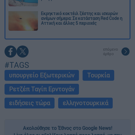
Εκρηκτικό κοκτέιλ ζέστης και ισχυρών
ανέμων σήμερα: Σε κατάσταση Red Code η
Αττική και άλλες 5 περιοχές
επόμενο
άρθρο
#TAGS
υπουργείο Εξωτερικών
Τουρκία
Ρετζέπ Ταγίπ Ερντογάν
ειδήσεις τώρα
ελληνοτουρκικά
Ακολούθησε το Έθνος στο Google News!