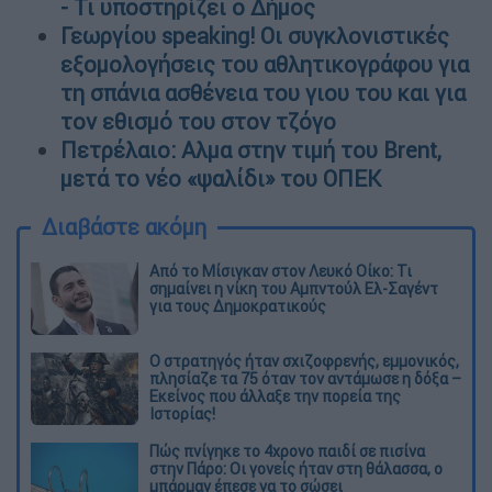
- Τι υποστηρίζει ο Δήμος
Γεωργίου speaking! Οι συγκλονιστικές
εξομολογήσεις του αθλητικογράφου για
τη σπάνια ασθένεια του γιου του και για
τον εθισμό του στον τζόγο
Πετρέλαιο: Αλμα στην τιμή του Brent,
μετά το νέο «ψαλίδι» του ΟΠΕΚ
Διαβάστε ακόμη
Από το Μίσιγκαν στον Λευκό Οίκο: Τι
σημαίνει η νίκη του Αμπντούλ Ελ-Σαγέντ
για τους Δημοκρατικούς
O στρατηγός ήταν σχιζοφρενής, εμμονικός,
πλησίαζε τα 75 όταν τον αντάμωσε η δόξα –
Εκείνος που άλλαξε την πορεία της
Ιστορίας!
Πώς πνίγηκε το 4χρονο παιδί σε πισίνα
στην Πάρο: Οι γονείς ήταν στη θάλασσα, ο
μπάρμαν έπεσε να το σώσει