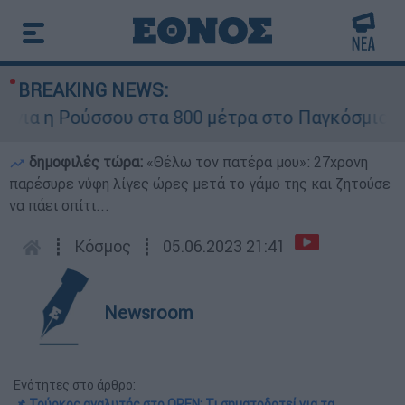
BREAKING NEWS:
α η Ρούσσου στα 800 μέτρα στο Παγκόσμιο Πρω
δημοφιλές τώρα:
«Θέλω τον πατέρα μου»: 27χρονη
παρέσυρε νύφη λίγες ώρες μετά το γάμο της και ζητούσε
να πάει σπίτι...
┋
Κόσμος
┋
05.06.2023 21:41
Newsroom
Ενότητες στο άρθρο:
📌 Τούρκος αναλυτής στο OPEN: Τι σηματοδοτεί για τα