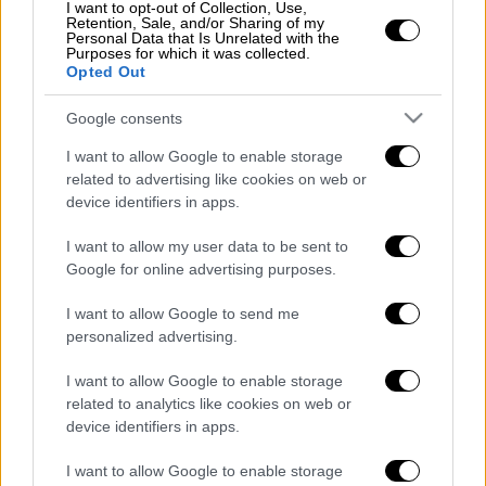
I want to opt-out of Collection, Use,
το ΕΣΥ
Retention, Sale, and/or Sharing of my
Personal Data that Is Unrelated with the
Κως: «Μάλλον θέλουν να μας
Purposes for which it was collected.
Opted Out
αποπροσανατολίσουν» λέει ο
επικεφαλής ερευνών - Τα ευρήματα στο
Google consents
σπίτι του κύριου υπόπτου και τα
I want to allow Google to enable storage
«στοιχεία» που δείχνουν δολοφονία
related to advertising like cookies on web or
Εξελίξεις μετά το ναυάγιο στην Πύλο:
device identifiers in apps.
Συνελήφθησαν δέκα ύποπτοι για
I want to allow my user data to be sent to
διακίνηση ανθρώπων, ανακοίνωσε το
Google for online advertising purposes.
Πακιστάν
Αυτό το σιλό σιτηρών έγινε σπίτι αξίας
I want to allow Google to send me
1,6 εκατομμυρίων δολαρίων και κρύβει
personalized advertising.
ένα καλαίσθητο και άνετο εσωτερικό
I want to allow Google to enable storage
Εξωδικαστικός: Ανεβάζει ταχύτητα -
related to analytics like cookies on web or
Πάνω από 5.400 οι ρυθμίσεις οφειλών
device identifiers in apps.
Διαβάστε ακόμη
I want to allow Google to enable storage