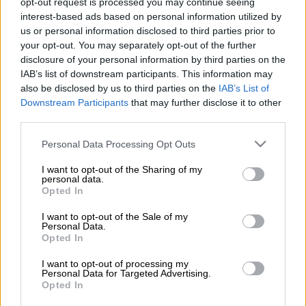
opt-out request is processed you may continue seeing
interest-based ads based on personal information utilized by
Ένας άνθρωπος έχασε τη ζωή του στην
us or personal information disclosed to third parties prior to
your opt-out. You may separately opt-out of the further
Ιταλία
, όταν
κατέρρευσε ένα ανάχωμα σε
disclosure of your personal information by third parties on the
εστιατόριο
στο Μοντεφιασκόνε.
IAB’s list of downstream participants. This information may
also be disclosed by us to third parties on the
IAB’s List of
Πρόκειται για το
ν ιδιοκτήτη του
Downstream Participants
that may further disclose it to other
εστιατορίου
, ενώ τραυματίστηκε και ένας
third parties.
μάγειρας.
Please note that this website/app uses one or more Google
Personal Data Processing Opt Outs
services and may gather and store information including but
Όπως έγινε γνωστό, σε κοντινή εκκλησία
not limited to your visit or usage behaviour. You may click to
I want to opt-out of the Sharing of my
γινόταν
βάπτιση
και υπάρχουν φόβοι για
personal data.
grant or deny consent to Google and its third-party tags to
Opted In
αγνοούμενους.
use your data for below specified purposes in below Google
consent section.
I want to opt-out of the Sale of my
ΟΛΕΣ ΟΙ ΕΙΔΗΣΕΙΣ
Personal Data.
Opted In
Μητσοτάκης: Προτεραιότητα η αύξηση
I want to opt-out of processing my
μισθών σε δημόσιο και ιδιωτικό τομέα -
Personal Data for Targeted Advertising.
Επιστροφή της ΕΥΔΑΠ και ΕΥΑΘ στο
Opted In
Δημόσιο και προσωπική ενασχόληση με