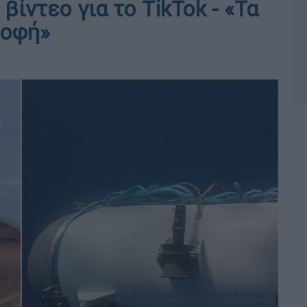
βίντεο για το TikTok - «Τα
ροφή»