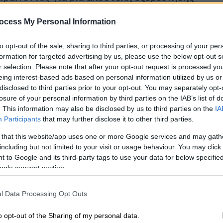
ocess My Personal Information
to opt-out of the sale, sharing to third parties, or processing of your per
formation for targeted advertising by us, please use the below opt-out s
r selection. Please note that after your opt-out request is processed y
ες του υποβρυχίου στον Ατλαντικό -
eing interest-based ads based on personal information utilized by us or
ον εντοπισμό τους
disclosed to third parties prior to your opt-out. You may separately opt-
losure of your personal information by third parties on the IAB’s list of
. This information may also be disclosed by us to third parties on the
IA
Participants
that may further disclose it to other third parties.
κατεβαίνει προς τον Τιτανικό», λέει στο
 that this website/app uses one or more Google services and may gath
φέρουν πως το βίντεο τους προκαλεί
including but not limited to your visit or usage behaviour. You may click 
 to Google and its third-party tags to use your data for below specifi
ε και πολύ καλά», ένας τρίτος σχολιάζει «τα
ogle consent section.
l Data Processing Opt Outs
o opt-out of the Sharing of my personal data.