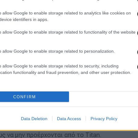
ης από το οποίο αποκολλήθηκε έπειτα από
o allow Google to enable storage related to analytics like cookies on
ή λίγα λεπτά προτού φτάσει στο διάσημο
evice identifiers in apps.
οχή του βόρειου Ατλαντικού.
o allow Google to enable storage related to functionality of the website
όνο για 96 ώρες
, σύμφωνα με την εταιρεία,
άποια στιγμή σήμερα το μεσημέρι
. Το πόσο
o allow Google to enable storage related to personalization.
ο οξυγόνο εξαρτάται, σύμφωνα με τους
όπως αν το βαθυσκάφος έχει ακόμη
o allow Google to enable storage related to security, including
ιβάτες διατηρούν την ψυχραιμία τους.
cation functionality and fraud prevention, and other user protection.
των πέντε επιβαινόντων
αναθάρρησαν την
ερικανικού λιμενικού ότι καναδικά πλοία
ασσας.
CONFIRM
κατευθυνόμενα υποθαλάσσια οχήματα
ίο όπου ακούστηκαν οι ήχοι, χωρίς ωστόσο
Data Deletion
Data Access
Privacy Policy
ο βαθυσκάφος. Εξάλλου αξιωματούχοι
ως να μην προέρχονται από το Titan.