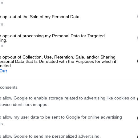
In
o opt-out of the Sale of my Personal Data.
In
to opt-out of processing my Personal Data for Targeted
ing.
In
o opt-out of Collection, Use, Retention, Sale, and/or Sharing
ersonal Data that Is Unrelated with the Purposes for which it
lected.
Out
consents
o allow Google to enable storage related to advertising like cookies on
evice identifiers in apps.
o allow my user data to be sent to Google for online advertising
τρων
, που ανήκει στην εταιρεία
OceanGate
s.
ε την κάθοδό του προς το
ναυάγιο του
to allow Google to send me personalized advertising.
ριακής
(τοπική ώρα, 15:00 ώρα Ελλάδας).