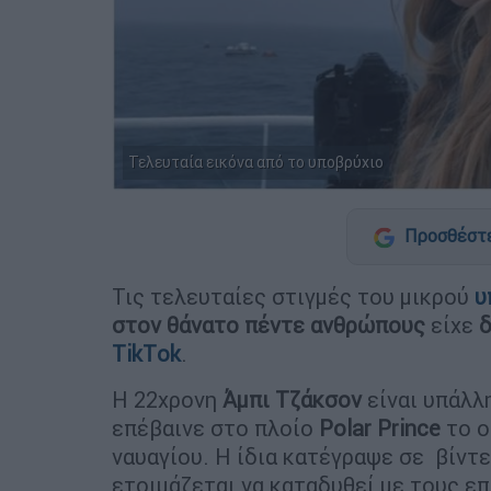
Τελευταία εικόνα από το υποβρύχιο
Προσθέστε
Τις τελευταίες στιγμές του μικρού
υ
στον θάνατο πέντε ανθρώπους
είχε
δ
TikTοk
.
Η 22χρονη
Άμπι Τζάκσον
είναι υπάλλ
επέβαινε στο πλοίο
Polar Prince
το ο
ναυαγίου. Η ίδια κατέγραψε σε βίντε
ετοιμάζεται να καταδυθεί με τους επ