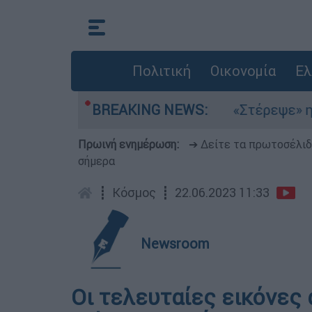
Πολιτική
Οικονομία
Ελ
λτέμια στο Αιγαίο
BREAKING NEWS:
«Στέρεψε» η αγορά από
Πρωινή ενημέρωση:
➔ Δείτε τα πρωτοσέλι
σήμερα
┋
Κόσμος
┋
22.06.2023 11:33
Newsroom
Οι τελευταίες εικόνες 