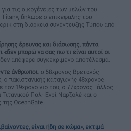
ή για τις οικογένειες των μελών του
Titan», δήλωσε ο επικεφαλής του
τερικ στη διάρκεια συνέντευξης Τύπου από
ίρησης έρευνας και διάσωσης, πάντα
ι «δεν μπορώ να σας πω τι είναι αυτοί οι
ς δεν απέφερε συγκεκριμένο αποτέλεσμα.
έντε άνθρωποι
: ο 58χρονος Βρετανός
, ο πακιστανικής καταγωγής 48χρονος
ε τον 19χρονο γιο του, ο 77χρονος Γάλλος
 Τιτανικού Πολ- Ενρί Ναρζολέ και ο
ς της OceanGate.
ιβαίνοντες, είναι ήδη σε κώμα», εκτιμά