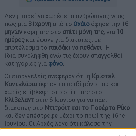
Δεν μπορεί να χωρέσει ο ανθρώπινος νους
πώς μια
31χρονη
από το
Οχάιο
άφησε την
16
μηνών
κόρη της στο
σπίτι μόνη της
, για
10
ημέρες
και έφυγε για διακοπές, με
αποτέλεσμα το
παιδάκι
να
πεθάνει
. Η
ίδια συνελήφθη ενώ τις έχουν απαγγελθεί
κατηγορίες για
φόνο
.
Οι εισαγγελείς ανέφεραν ότι η
Κρίστελ
Καντελάριο
άφησε το παιδί μόνο του και
χωρίς επίβλεψη στο σπίτι της στο
Κλίβελαντ
στις 6 Ιουνίου για να πάει
διακοπές στο
Ντιτρόιτ και το Πουέρτο Ρίκο
και δεν επέστρεψε μέχρι το πρωί της 16ης
Ιουνίου. Οι Αρχές λένε ότι κάλεσε την
αστυνομία αφού βρήκε το παιδί νεκρό όταν