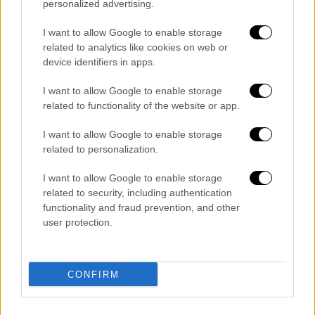
παιδιά μας», τόνισε. «Το να φανταστεί κανείς
personalized advertising.
τον πόνο αυτού του παιδιού, κατά τις
I want to allow Google to enable storage
τελευταίες ημέρες της ζωής του που
ήταν
related to analytics like cookies on web or
μόνο του
είναι τρομακτικό και θα κάνουμε
device identifiers in apps.
ό,τι περνάει από το χέρι μας για να αποδοθεί
δικαιοσύνη
», τόνισε.
I want to allow Google to enable storage
related to functionality of the website or app.
ΟΛΕΣ ΟΙ ΕΙΔΗΣΕΙΣ
I want to allow Google to enable storage
related to personalization.
Στο μικροσκόπιο της Άγκυρας ο
Γεραπετρίτης: Αμφιβολίες των
I want to allow Google to enable storage
τουρκικών ΜΜΕ για τον νέο ΥΠΕΞ – Τι
related to security, including authentication
λένε για Δένδια και εξοπλισμούς
functionality and fraud prevention, and other
user protection.
Γκάζι για μεταρρυθμίσεις από τον
Μητσοτάκη - Τι θα πει σήμερα στο
υπουργικό συμβούλιο
CONFIRM
Δραματικά προβλήματα: Χωρίς συρμούς
κινδυνεύει να μείνει ο Προαστιακός της