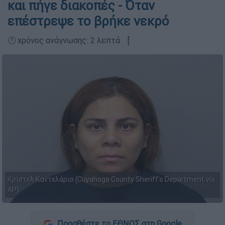
και πήγε διακοπές - Όταν
επέστρεψε το βρήκε νεκρό
🕛 χρόνος ανάγνωσης: 2 λεπτά ┋
Κρίστελ Καντελάριο (Cuyahoga County Sheriff's Department via
AP)
Προσθέστε το ΕΘΝΟΣ στη Google