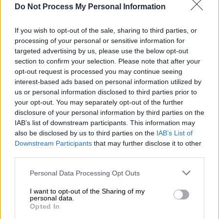
επέστρεψε.
Do Not Process My Personal Information
If you wish to opt-out of the sale, sharing to third parties, or
processing of your personal or sensitive information for
targeted advertising by us, please use the below opt-out
section to confirm your selection. Please note that after your
opt-out request is processed you may continue seeing
video
interest-based ads based on personal information utilized by
us or personal information disclosed to third parties prior to
your opt-out. You may separately opt-out of the further
disclosure of your personal information by third parties on the
IAB’s list of downstream participants. This information may
also be disclosed by us to third parties on the
IAB’s List of
Downstream Participants
that may further disclose it to other
Στο σημείο έσπευσε η αστυνομία και η
third parties.
πυροσβεστική και διαπίστωσαν πως το
Please note that this website/app uses one or more Google
μωρό ήταν εξαιρετικά αφυδατωμένο και
Personal Data Processing Opt Outs
services and may gather and store information including but
διαπίστωσαν το θάνατό του, σύμφωνα με το
not limited to your visit or usage behaviour. You may click to
I want to opt-out of the Sharing of my
ABC
.
personal data.
grant or deny consent to Google and its third-party tags to
Opted In
use your data for below specified purposes in below Google