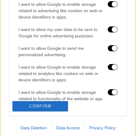
2019
I want to allow Google to enable storage
related to advertising like cookies on web or
device identifiers in apps.
Διαβάστε ακόμη
I want to allow my user data to be sent to
Εκτελέσεις, συλλήψεις και νέοι
περιορισμοί: Το Ιράν σκληραίνει τη γραμμή
Google for online advertising purposes.
στο εσωτερικό εν μέσω πολέμου
I want to allow Google to send me
personalized advertising.
Η πρώτη δήλωση της οικογένειας της
38χρονης Βρετανίδας που δολοφονήθηκε
στην Κυψέλη
I want to allow Google to enable storage
related to analytics like cookies on web or
device identifiers in apps.
Ντύθηκε «Χάρος», ανέβηκε στην οροφή
νοσοκομείου και κοιτούσε επίμονα τους
ασθενείς
I want to allow Google to enable storage
related to functionality of the website or app.
«Όχι γκέι 17 Pro, αλλά σπασμένο 11άρι»:
CONFIRM
Ρώσοι διαλύουν τα iPhone τους στο TikTok
I want to allow Google to enable storage
για να... γίνουν πιο άνδρες
related to personalization.
Data Deletion
Data Access
Privacy Policy
I want to allow Google to enable storage