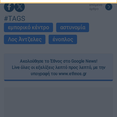
related to security, including authentication
επόμενο
functionality and fraud prevention, and other
άρθρο
user protection.
#TAGS
εμπορικό κέντρο
αστυνομία
Λος Άντζελες
ένοπλος
Ακολούθησε το Έθνος στο Google News!
Live όλες οι εξελίξεις λεπτό προς λεπτό, με την
υπογραφή του www.ethnos.gr