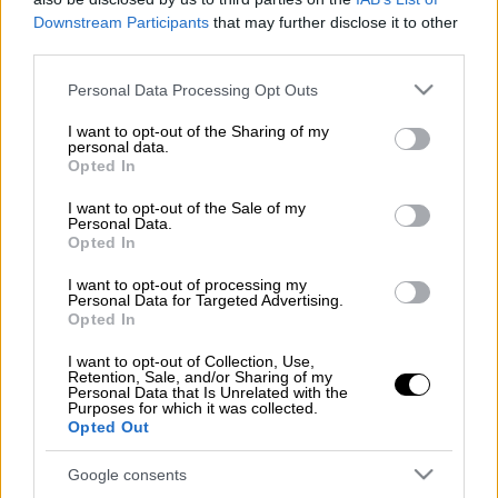
Προσθέστε το ΕΘΝΟΣ στη Google
Downstream Participants
that may further disclose it to other
third parties.
Σε κατάσταση συναγερμού έχει τεθεί η
Please note that this website/app uses one or more Google
Personal Data Processing Opt Outs
Αστυνομία του Λος Άντζελες έπειτα από την
services and may gather and store information including but
πληροφορία για την ύπαρξη ένοπλου άνδρα
not limited to your visit or usage behaviour. You may click to
I want to opt-out of the Sharing of my
personal data.
μέσα στο εμπορικό κέντρο Westfield Century
grant or deny consent to Google and its third-party tags to
Opted In
use your data for below specified purposes in below Google
City. Άμεσα οι αρχές προχώρησαν σε
consent section.
I want to opt-out of the Sale of my
εκκένωση ενώ δεν υπάρχουν αναφορές για
Personal Data.
πυροβολισμούς.
Opted In
I want to opt-out of processing my
#Breaking
:
#News
People seen
Personal Data for Targeted Advertising.
Opted In
evacuating from Westfield Century
City mall in Los Angeles
#California
I want to opt-out of Collection, Use,
Retention, Sale, and/or Sharing of my
after reports of a man waving a gun
Personal Data that Is Unrelated with the
in the mall.
Purposes for which it was collected.
Opted Out
pic.twitter.com/zfyCwPfNBp
Google consents
— Dahboo7 (@dahboo7)
March 15,