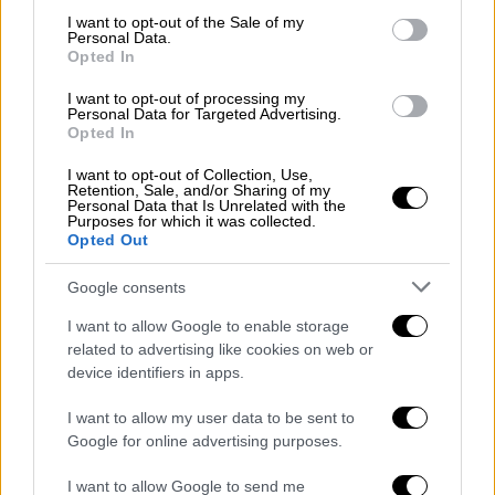
consent section.
I want to opt-out of the Sale of my
Personal Data.
Opted In
View this post on Instagram
I want to opt-out of processing my
Personal Data for Targeted Advertising.
Opted In
I want to opt-out of Collection, Use,
Retention, Sale, and/or Sharing of my
Personal Data that Is Unrelated with the
Purposes for which it was collected.
Opted Out
Google consents
«Συνολικά αισθάνθηκα δυνατός και
καθαρός»
I want to allow Google to enable storage
related to advertising like cookies on web or
Όπως αναφέρει η Daily Mail, ο
Μολτσάνοφ
device identifiers in apps.
έφτασε, στην πρώτη βουτιά, τα 133 μέτρα,
I want to allow my user data to be sent to
κρατώντας την αναπνοή του για
4 λεπτά και
Google for online advertising purposes.
42 δευτερόλεπτα
. Όπως είπε
I want to allow Google to send me
χαρακτηριστικά ο ίδιος, «η κατάδυση μου