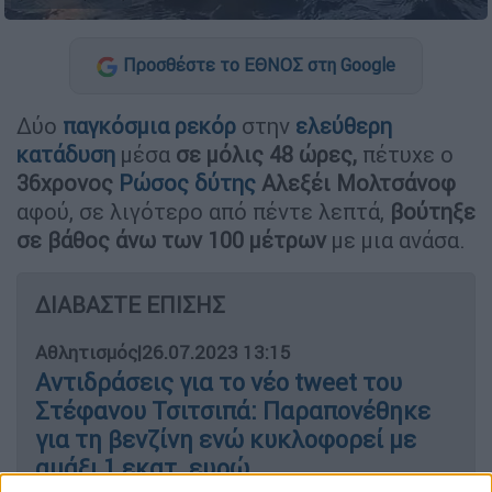
Προσθέστε το ΕΘΝΟΣ στη Google
Δύο
παγκόσμια ρεκόρ
στην
ελεύθερη
κατάδυση
μέσα
σε μόλις 48 ώρες,
πέτυχε ο
36χρονος
Ρώσος
δύτης
Αλεξέι Μολτσάνοφ
αφού, σε λιγότερο από πέντε λεπτά,
βούτηξε
σε βάθος άνω των 100 μέτρων
με μια ανάσα.
ΔΙΑΒΑΣΤΕ ΕΠΙΣΗΣ
Αθλητισμός
|
26.07.2023 13:15
Αντιδράσεις για το νέο tweet του
Στέφανου Τσιτσιπά: Παραπονέθηκε
για τη βενζίνη ενώ κυκλοφορεί με
αμάξι 1 εκατ. ευρώ