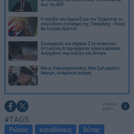
έως τη ΔΕΘ
Η παγίδα του Ορμούζ για τον Τραμπ και το
επικίνδυνο στοίχημα της Τεχεράνης - Ποιος
θα λυγίσει πρώτος
Συναγερμός και σήμερα: Στο «κόκκινο»
Αττική και 6 περιφέρειες λόγω καύσωνα -
Αυξημένες περιπολίες και drones
Νίκος Καλογερόπουλος: Μια ζωή γεμάτη
θέατρο, σινεμά και ποίηση
επόμενο
άρθρο
#TAGS
Ρώσος
καταδύσεις
δύτης