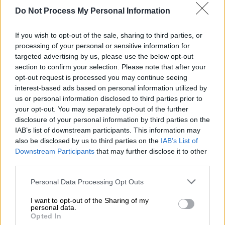
Do Not Process My Personal Information
If you wish to opt-out of the sale, sharing to third parties, or
Ο
36χρονος που κατέχει ήδη 25 παγκόσμια
processing of your personal or sensitive information for
ρεκόρ,
έκανε δύο καταδύσεις, την
targeted advertising by us, please use the below opt-out
Παρασκευή και το Σάββατο, στο
Dean’s Blue
section to confirm your selection. Please note that after your
Hole
στις
Μπαχάμες το οποίο και αποτελεί
opt-out request is processed you may continue seeing
το δεύτερο βαθύτερο θαλάσσιο σπήλαιο
interest-based ads based on personal information utilized by
us or personal information disclosed to third parties prior to
στον κόσμο.
your opt-out. You may separately opt-out of the further
disclosure of your personal information by third parties on the
IAB’s list of downstream participants. This information may
also be disclosed by us to third parties on the
IAB’s List of
Downstream Participants
that may further disclose it to other
third parties.
Please note that this website/app uses one or more Google
Personal Data Processing Opt Outs
services and may gather and store information including but
not limited to your visit or usage behaviour. You may click to
I want to opt-out of the Sharing of my
personal data.
grant or deny consent to Google and its third-party tags to
Opted In
use your data for below specified purposes in below Google