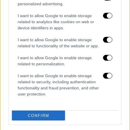
personalized advertising.
ήταν καλή, αλλά είμαι κουρασμένος.
Συνολικά αισθάνθηκα δυνατός και καθαρός,
I want to allow Google to enable storage
αλλά δεν είναι το αγαπημένο μου αγώνισμα».
related to analytics like cookies on web or
device identifiers in apps.
I want to allow Google to enable storage
related to functionality of the website or app.
I want to allow Google to enable storage
related to personalization.
I want to allow Google to enable storage
related to security, including authentication
functionality and fraud prevention, and other
user protection.
View this post on Instagram
CONFIRM