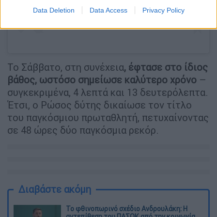
Data Deletion
Data Access
Privacy Policy
Το Σάββατο, στη συνέχεια
, έφτασε στο ίδιος
βάθος, ωστόσο σημείωσε καλύτερο χρόνο
–
συγκεκριμένα, 4 λεπτά και 13 δευτερόλεπτα.
Έτσι, ο Ρώσος δύτης δικαίωσε τον τίτλο
του παγκόσμιου πρωταθλητή, πετυχαίνοντας
σε 48 ώρες δύο παγκόσμια ρεκόρ.
Διαβάστε ακόμη
Το φθινοπωρινό σχέδιο Ανδρουλάκη: Η
αντεπίθεση του ΠΑΣΟΚ από την κοινωνία