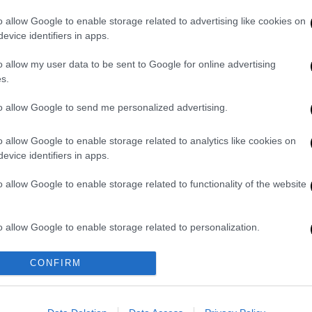
τάν: Έμεινε εγκλωβισμένη για τρεις
o allow Google to enable storage related to advertising like cookies on
evice identifiers in apps.
o allow my user data to be sent to Google for online advertising
s.
πητήρια
στην οικογένεια του Γουάιτ, στους
to allow Google to send me personalized advertising.
ι στην κοινότητα του Boulder κατά τη
o allow Google to enable storage related to analytics like cookies on
λης στιγμής.
Ποδηλατούμε για τον
evice identifiers in apps.
 η ομοσπονδία ποδηλασίας των ΗΠΑ.
o allow Google to enable storage related to functionality of the website
κευόταν στην ποδηλασία εκτός δρόμου και
στο
Παγκόσμιο
Πρωτάθλημα Cyclocross το
ζεται σε εθνικό επίπεδο σε ηλικία μόλις10
o allow Google to enable storage related to personalization.
o allow Google to enable storage related to security, including
CONFIRM
ώτη φορά στο
Παγκόσμιο
Πρωτάθλημα
cation functionality and fraud prevention, and other user protection.
εται στη Γλασκώβη στις
10
Αυγούστου.