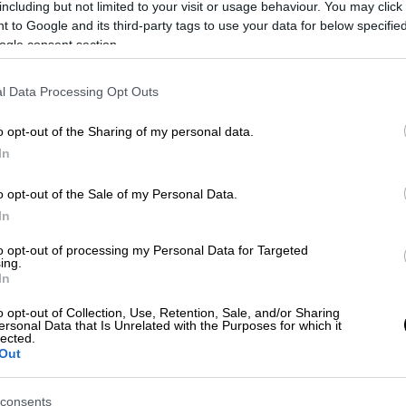
including but not limited to your visit or usage behaviour. You may click 
 to Google and its third-party tags to use your data for below specifi
ogle consent section.
l Data Processing Opt Outs
o opt-out of the Sharing of my personal data.
In
 το ΕΘΝΟΣ στη Google
o opt-out of the Sale of my Personal Data.
In
ν χώρα της αμερικανικής ποδηλασίας η
θλητή
κατά τη διάρκεια προπόνησης. Όπως
to opt-out of processing my Personal Data for Targeted
ing.
στέρι του αθλήματος
Μάγκνους
Γουάϊτ,
έκανε
In
 στην πολιτεία του
Κολοράντο
, όταν τον
o opt-out of Collection, Use, Retention, Sale, and/or Sharing
 να χάσει τη ζωή του.
ersonal Data that Is Unrelated with the Purposes for which it
lected.
Out
consents