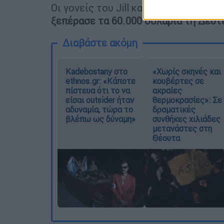
Οι γονείς του Jill και Michael δημι
ξεπέρασε τα 60.000 δολάρια τη Δευτ
Διαβάστε ακόμη
Kadebostany στο
«Χωρίς σκηνές και
ethnos.gr: «Κάποτε
κουβέρτες σε
πίστευα ότι το να
ακραίες
είσαι outsider ήταν
θερμοκρασίες»: Σε
αδυναμία, τώρα το
δραματικές
βλέπω ως δύναμη»
συνθήκες χιλιάδες
μετανάστες στη
Θέουτα