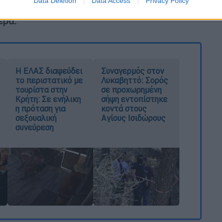
Data Deletion
Data Access
Privacy Policy
ούργησαν ένα GoFundMe στη μνήμη του που
έρα.
Η ΕΛΑΣ διαψεύδει
Συναγερμός στον
το περιστατικό με
Λυκαβηττό: Σορός
τουρίστα στην
σε προχωρημένη
Κρήτη: Σε ενήλικη
σήψη εντοπίστηκε
η πρόταση για
κοντά στους
σεξουαλική
Αγίους Ισιδώρους
συνεύρεση