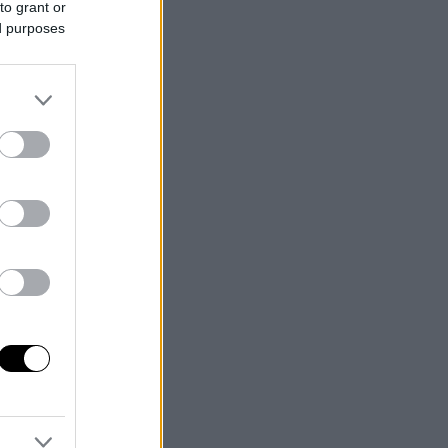
to grant or
ed purposes