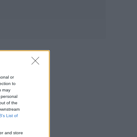
sonal or
ection to
ou may
 personal
out of the
 downstream
B’s List of
er and store