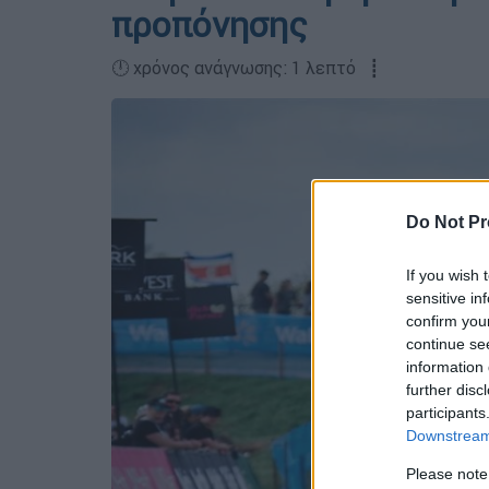
προπόνησης
🕛 χρόνος ανάγνωσης: 1 λεπτό ┋
Do Not Pr
If you wish 
sensitive in
confirm you
continue se
information 
further disc
participants
Downstream 
Please note