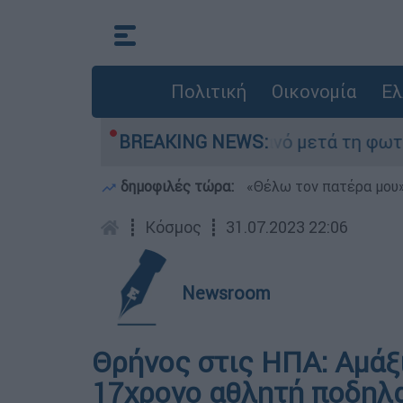
Πολιτική
Οικονομία
Ελ
ε τίποτα» στο Πόρτο Γερμανό μετά τη φωτιά - Α
BREAKING NEWS:
δημοφιλές τώρα:
«Θέλω τον πατέρα μου»:
┋
Κόσμος
┋
31.07.2023 22:06
Newsroom
Θρήνος στις ΗΠΑ: Αμάξ
17χρονο αθλητή ποδηλα