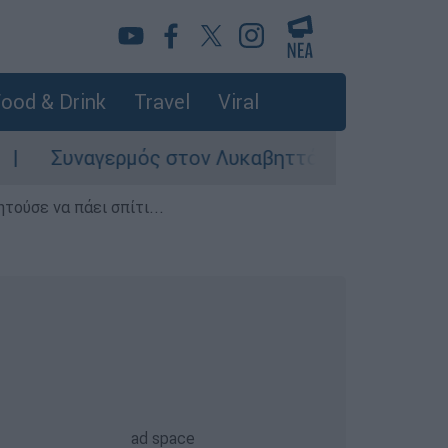
ood & Drink
Travel
Viral
υναγερμός στον Λυκαβηττό: Σορός σε προχωρημ
τούσε να πάει σπίτι...