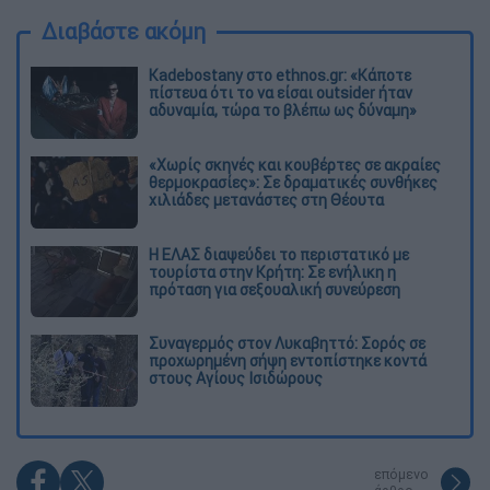
Διαβάστε ακόμη
Kadebostany στο ethnos.gr: «Κάποτε
πίστευα ότι το να είσαι outsider ήταν
αδυναμία, τώρα το βλέπω ως δύναμη»
«Χωρίς σκηνές και κουβέρτες σε ακραίες
θερμοκρασίες»: Σε δραματικές συνθήκες
χιλιάδες μετανάστες στη Θέουτα
Η ΕΛΑΣ διαψεύδει το περιστατικό με
τουρίστα στην Κρήτη: Σε ενήλικη η
πρόταση για σεξουαλική συνεύρεση
Συναγερμός στον Λυκαβηττό: Σορός σε
προχωρημένη σήψη εντοπίστηκε κοντά
στους Αγίους Ισιδώρους
επόμενο