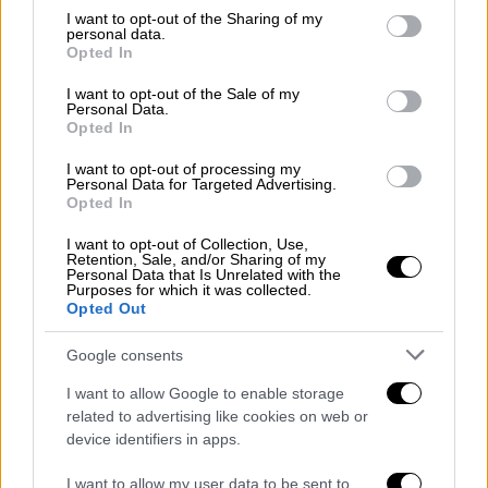
και να κάνουν πλουσιότερα τα μέλη της.
not limited to your visit or usage behaviour. You may click to
I want to opt-out of the Sharing of my
personal data.
grant or deny consent to Google and its third-party tags to
Opted In
use your data for below specified purposes in below Google
H Καρίμοβα απολάμβανε για χρόνια ασυλία
consent section.
I want to opt-out of the Sale of my
λόγω της διπλωματικής της ιδιότητας και
Personal Data.
ταξίδευε ανά τον κόσμο, επιδεικνύοντας τον
Opted In
πολυτελή τρόπο ζωής της και τη σχέση της
I want to opt-out of processing my
με σελέμπριτις.
Personal Data for Targeted Advertising.
Opted In
Το επίκεντρο της εγκληματικής οργάνωσης -
I want to opt-out of Collection, Use,
που ξεκίνησε να δρα από το 2005 - φέρεται
Retention, Sale, and/or Sharing of my
Personal Data that Is Unrelated with the
να ήταν μια ελβετική εταιρεία ονόματι
Purposes for which it was collected.
Opted Out
Zeromax, η οποία έκλεισε το 2010. Οι
πιστωτές της Zeromax μήνυσαν την εταιρεία
Google consents
ελεγκτικών υπηρεσιών EY αφού
I want to allow Google to enable storage
εντοπίστηκαν στον λογαριασμό της
related to advertising like cookies on web or
εταιρείας «ασυνήθιστες δραστηριότητες»
device identifiers in apps.
που κράτησαν χρόνια, συμπεριλαμβανομένων
I want to allow my user data to be sent to