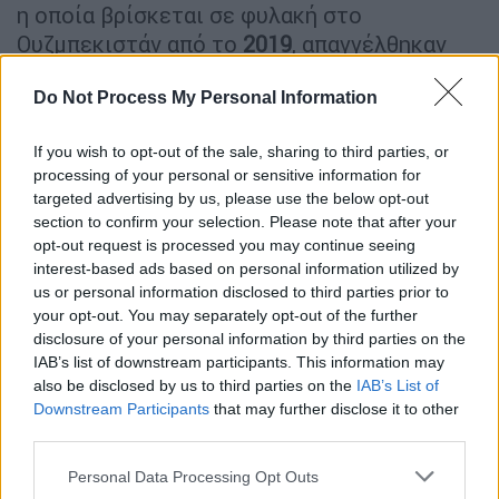
η οποία βρίσκεται σε φυλακή στο
Ουζμπεκιστάν από το
2019
, απαγγέλθηκαν
εχθές Πέμπτη από τις ελβετικές Αρχές.
Ειδικότερα, η Καρίμοβα κατηγορείται ότι
Do Not Process My Personal Information
διηύθυνε ένα
«συνδικάτο εγκλήματος»
που
If you wish to opt-out of the sale, sharing to third parties, or
χρησιμοποιούσε διάφορες εταιρείες και
processing of your personal or sensitive information for
τραπεζικούς λογαριασμούς που είχαν την
targeted advertising by us, please use the below opt-out
έδρα τους στην Ελβετία για ξέπλυμα
section to confirm your selection. Please note that after your
χρήματος.
opt-out request is processed you may continue seeing
interest-based ads based on personal information utilized by
«Το γραφείο»
us or personal information disclosed to third parties prior to
your opt-out. You may separately opt-out of the further
Σύμφωνα με τους
Times
, η εγκληματική
disclosure of your personal information by third parties on the
IAB’s list of downstream participants. This information may
οργάνωση που διηύθυνε η πρώην
also be disclosed by us to third parties on the
IAB’s List of
διπλωμάτης στα Ηνωμένα Έθνη ονομαζόταν
Downstream Participants
that may further disclose it to other
«Το γραφείο» και περιλάμβανε πάνω από 100
third parties.
νόμιμες εταιρείες που εργάζονταν μυστικά
Please note that this website/app uses one or more Google
Personal Data Processing Opt Outs
με σκοπό να κρύψουν τα κλεμμένα χρήματα
services and may gather and store information including but