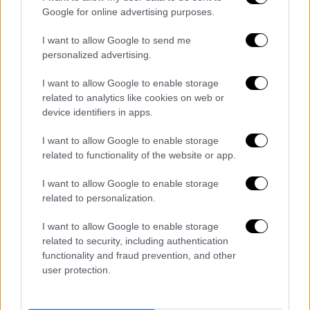
δαπανών που ανέρχονταν σε πολλά
Google for online advertising purposes.
εκατομμύρια για κοσμήματα και πολυτελείς
ιατρικές θεραπείες, σύμφωνα με τους
I want to allow Google to send me
Financial Times.
personalized advertising.
H Καρίμοβα, που στο παρελθόν είχε κάνει
I want to allow Google to enable storage
related to analytics like cookies on web or
καριέρα και ως σχεδιάστρια μόδας, φέρεται
device identifiers in apps.
να χρησιμοποιούσε θυρίδες ασφαλείας στην
ελβετική ιδιωτική τράπεζα Lombard Odier
I want to allow Google to enable storage
για να κρύβει διαμάντια και άλλους
related to functionality of the website or app.
πολύτιμους λίθους αξίας πολλών
I want to allow Google to enable storage
εκατομμυρίων. Επιπλέον, πάνω από 400
related to personalization.
εκατομμύρια φράγκα
(περίπου 440 εκατ.
δολάρια)
βρίσκονται ακόμη «παγωμένα» σε
I want to allow Google to enable storage
related to security, including authentication
λογαριασμούς στο όνόμα της Καρίμοβα στην
functionality and fraud prevention, and other
τράπεζα, αναφέρουν οι Times.
user protection.
Η τράπεζα ερευνάται σε σχέση με τα