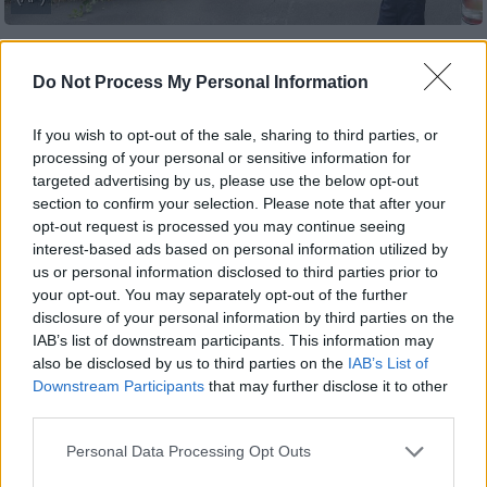
Προσθέστε το ΕΘΝΟΣ στη Google
Do Not Process My Personal Information
Εντολή για επίσημη εθνική έρευνα για το
If you wish to opt-out of the sale, sharing to third parties, or
τρομοκρατικό χτύπημα
στη
Νέα
processing of your personal or sensitive information for
targeted advertising by us, please use the below opt-out
Ζηλανδία
έδωσε σήμερα η πρωθυπουργός
section to confirm your selection. Please note that after your
της χώρας,
Τζασίντα Άρντερν
. Στόχος της
opt-out request is processed you may continue seeing
έρευνας είναι να διαπιστωθεί αν η αστυνομία
interest-based ads based on personal information utilized by
και οι υπηρεσίες πληροφοριών θα
us or personal information disclosed to third parties prior to
your opt-out. You may separately opt-out of the further
μπορούσαν να είχαν εμποδίσει το μακελειό.
disclosure of your personal information by third parties on the
IAB’s list of downstream participants. This information may
Η έρευνα οφείλει να προσδιορίσει πώς ένας
also be disclosed by us to third parties on the
IAB’s List of
και μόνο δράστης μπόρεσε να σκοτώσει 50
Downstream Participants
that may further disclose it to other
πιστούς, δήλωσε η πρωθυπουργός για την
third parties.
ένοπλη επίθεση στις 15 Μαρτίου.
Please note that this website/app uses one or more Google
Personal Data Processing Opt Outs
services and may gather and store information including but
«Είναι σημαντικό να μην αφεθεί τίποτε στην