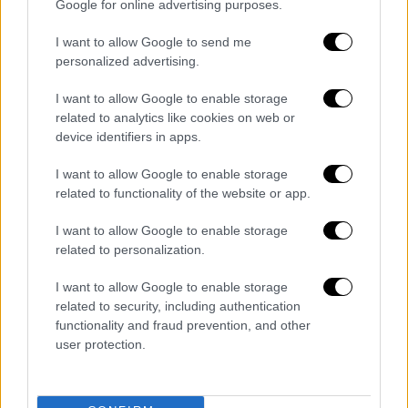
απαντήσουμε είναι αν οφείλαμε να ξέρουμε
Google for online advertising purposes.
περισσότερα γι' αυτό», δήλωσε η Άρντερν.
I want to allow Google to send me
«Η Νέα Ζηλανδία δεν είναι ένα κράτος
personalized advertising.
παρακολούθησης όμως υπάρχουν ερωτήσεις
που περιμένουν απαντήσεις».
I want to allow Google to enable storage
related to analytics like cookies on web or
Η πρωθυπουργός απέκλεισε το
device identifiers in apps.
ενδεχόμενο επαναφοράς της θανατικής
I want to allow Google to enable storage
ποινής για τον 28χρονο αυστραλό
related to functionality of the website or app.
εξτρεμιστή. Ο
Μπρένταν Τάραντ
συνελήφθη
μερικά λεπτά μετά τις επιθέσεις και προς το
I want to allow Google to enable storage
related to personalization.
παρόν έχει απαγγελθεί σε βάρος του μια
κατηγορία για φόνο.
I want to allow Google to enable storage
related to security, including authentication
Οι λεπτομέρειες σχετικά με την έρευνα θα
functionality and fraud prevention, and other
πρέπει να εξακριβωθούν, όμως «θα είναι
user protection.
εξαντλητική και τα πορίσματά της θα
ανακοινωθούν μέσα σε εύλογη προθεσμία»,