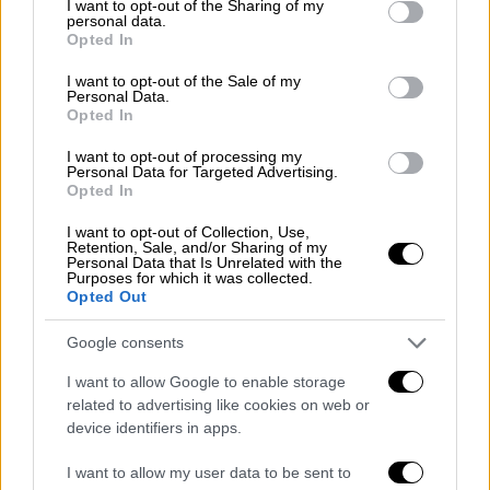
not limited to your visit or usage behaviour. You may click to
I want to opt-out of the Sharing of my
τύχη για να προσδιορισθεί πώς συνέβη αυτή
personal data.
grant or deny consent to Google and its third-party tags to
Opted In
η πράξη τρομοκρατίας και πώς θα
use your data for below specified purposes in below Google
μπορούσαμε να την είχαμε εμποδίσει»,
consent section.
I want to opt-out of the Sale of my
Personal Data.
δήλωσε η Άρντερν στους δημοσιογράφους.
Opted In
Οι υπηρεσίες πληροφοριών και η αστυνομία
I want to opt-out of processing my
Personal Data for Targeted Advertising.
βρέθηκαν στο κέντρο των επικρίσεων μετά
Opted In
την επίθεση, καθώς ορισμένοι τις
κατηγορούσαν ότι είχαν επικεντρωθεί
I want to opt-out of Collection, Use,
Retention, Sale, and/or Sharing of my
υπερβολικά στις ισλαμιστικές απειλές.
Personal Data that Is Unrelated with the
Purposes for which it was collected.
Opted Out
Τα θύματα στο Κράισττσερτς ήταν όλα
μουσουλμάνοι και ο φονιάς είναι ένας
Google consents
λευκός ρατσιστής πεπεισμένος πως οι
I want to allow Google to enable storage
μουσουλμάνοι «κυριεύουν» τις δυτικές
related to advertising like cookies on web or
χώρες.
device identifiers in apps.
«Μια ερώτηση στην οποία οφείλουμε να
I want to allow my user data to be sent to