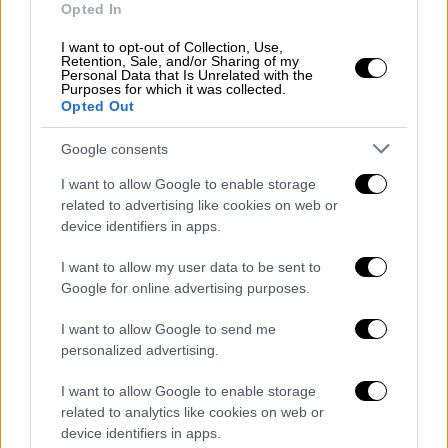
«Έχουν μόνο κεφάλι»
Opted In
Η ομάδα λέει ότι έκανε την ανακάλυψή της
I want to opt-out of Collection, Use,
Retention, Sale, and/or Sharing of my
εξετάζοντας ποια γονίδια ενεργοποιούνται
Personal Data that Is Unrelated with the
Purposes for which it was collected.
στα εξωτερικά στρώματα των ενήλικων
Opted Out
Patiria miniata
, ενός είδους αστερίας. Στη
συνέχεια τα συνέκριναν με γονίδια που
Google consents
ενεργοποιούνται σε παρόμοια στρώματα σε
I want to allow Google to enable storage
βελανιδόσκουληκα
- ζώα με διπλή συμμετρία
related to advertising like cookies on web or
που έχουν στενή συγγένεια με τα εχινόδερμα
device identifiers in apps.
- και σπονδυλωτά.
I want to allow my user data to be sent to
Google for online advertising purposes.
«Όταν συγκρίναμε τα γονίδια ενός αστερία
με άλλες ομάδες ζώων, όπως τα
I want to allow Google to send me
σπονδυλωτά, φάνηκε ότι έλειπε ένα κρίσιμο
personalized advertising.
μέρος του σχεδίου του σώματος. Τα γονίδια
I want to allow Google to enable storage
που συνήθως εμπλέκονται στον σχηματισμό
related to analytics like cookies on web or
του κορμού ενός ζώου, δεν εκφράζονται στα
device identifiers in apps.