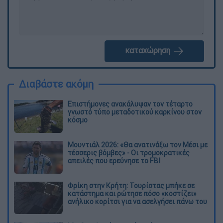
καταχώρηση
Διαβάστε ακόμη
Επιστήμονες ανακάλυψαν τον τέταρτο
γνωστό τύπο μεταδοτικού καρκίνου στον
κόσμο
Μουντιάλ 2026: «Θα ανατινάξω τον Μέσι με
τέσσερις βόμβες» - Οι τρομοκρατικές
απειλές που ερεύνησε το FBI
Φρίκη στην Κρήτη: Τουρίστας μπήκε σε
κατάστημα και ρώτησε πόσο «κοστίζει»
ανήλικο κορίτσι για να ασελγήσει πάνω του