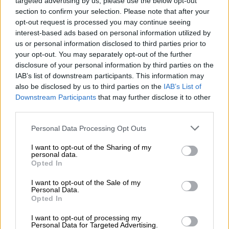
targeted advertising by us, please use the below opt-out
παρουσιάζουν σήμερα ζώα όπως έντομα,
section to confirm your selection. Please note that after your
μαλάκια και σπονδυλωτά- σε πλάσματα με
opt-out request is processed you may continue seeing
πολλαπλά άκρα.
interest-based ads based on personal information utilized by
us or personal information disclosed to third parties prior to
Η περίπτωσή τους περιπλέκεται περαιτέρω
your opt-out. You may separately opt-out of the further
disclosure of your personal information by third parties on the
από το γεγονός πως ξεκινούν τη ζωή τους
IAB’s list of downstream participants. This information may
ως προνύμφες, προτού εξελίξουν τους
also be disclosed by us to third parties on the
IAB’s List of
πολλαπλούς βραχίονές τους ως ενήλικες.
Downstream Participants
that may further disclose it to other
third parties.
«Στους αμφίπλευρους συγγενείς τους, το
Please note that this website/app uses one or more Google
σώμα χωρίζεται σε κεφάλι, κορμό και ουρά.
Personal Data Processing Opt Outs
services and may gather and store information including but
Ωστόσο, στους αστερίες είναι ανέφικτο να
not limited to your visit or usage behaviour. You may click to
I want to opt-out of the Sharing of my
καταλάβουμε πώς αυτά τα μέρη συνδέονται
personal data.
grant or deny consent to Google and its third-party tags to
Opted In
με τα σώματα των αμφίπλευρων ζώων»
use your data for below specified purposes in below Google
consent section.
σημειώνει ο Τζεφ Τόμσον, λέκτορας και
I want to opt-out of the Sale of my
Personal Data.
ειδικός στην επιστήμη της εξέλιξης στο
Opted In
πανεπιστήμιο του Σαουθάμπτον.
I want to opt-out of processing my
Personal Data for Targeted Advertising.