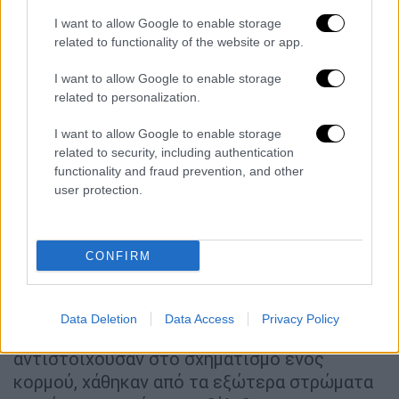
εχινόδερμα. Φαίνεται πως η όλη σωματική
I want to allow Google to enable storage
διάπλαση των εχινόδερμων σχεδόν
related to functionality of the website or app.
αντιστοιχεί στο κεφάλι άλλων ομάδων
ζώων» σημειώνει ο Τόμσον.
I want to allow Google to enable storage
related to personalization.
«Τα χέρια ενός αστερία δεν είναι σαν τα δικά
μας χέρια, αλλά περισσότερο σαν
I want to allow Google to enable storage
related to security, including authentication
προεκτάσεις του κεφαλιού. Για να συνοψίσω
functionality and fraud prevention, and other
την ανατομία του αστερία, θα έλεγα ότι είναι
user protection.
ένα ζώο που μοιάζει κυρίως με κεφάλι με
πέντε προεξοχές, με στόμα που βλέπει προς
το έδαφος και έναν πρωκτό στην αντίθετη
CONFIRM
πλευρά που βλέπει προς τα πάνω»
διευκρινίζει ο Τόμσον.
Data Deletion
Data Access
Privacy Policy
Ο ίδιος προσθέτει πως τα γονίδια που θα
αντιστοιχούσαν στο σχηματισμό ενός
κορμού, χάθηκαν από τα εξώτερα στρώματα