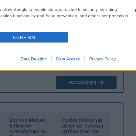
o allow Google to enable storage related to security, including
. Το ΕΘΝΟΣ θα παρεμβαίνει και τα προσβλητικά σχόλια θα
cation functionality and fraud prevention, and other user protection.
CONFIRM
Data Deletion
Data Access
Privacy Policy
καταχώρηση
Σοκ στο Μεξικό:
Παιδιά ζούσαν για
Influencer
μέρες με τη νεκρή
εκτελέστηκε σε
μητέρα τους και