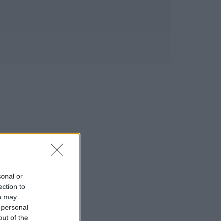
sonal or
ection to
ou may
 personal
out of the