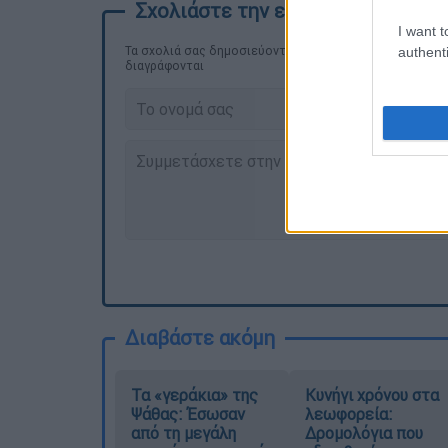
I want t
Τα σχολιά σας δημοσιεύονται άμεσα με δική σας ευθύνη
authenti
διαγράφονται
Διαβάστε ακόμη
Τα «γεράκια» της
Κυνήγι χρόνου στα
Ψάθας: Έσωσαν
λεωφορεία:
από τη μεγάλη
Δρομολόγια που