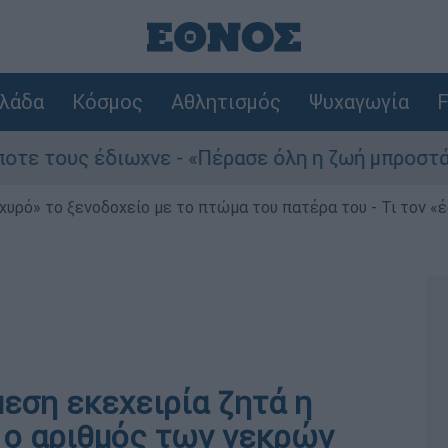
λάδα
Κόσμος
Αθλητισμός
Ψυχαγωγία
F
υς έδιωχνε - «Πέρασε όλη η ζωή μπροστά μου»
χυρό» το ξενοδοχείο με το πτώμα του πατέρα του - Τι τον «
εση εκεχειρία ζητά η
ς ο αριθμός των νεκρών