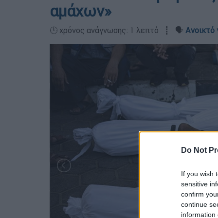
αμάχων»
🕛 χρόνος ανάγνωσης: 1 λεπτό ┋ 🗣️
Ανοικτό 
Do Not Pr
If you wish 
sensitive in
confirm you
continue se
information 