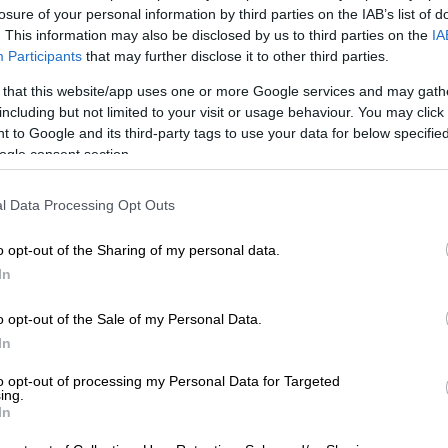
losure of your personal information by third parties on the IAB’s list of
. This information may also be disclosed by us to third parties on the
IA
Participants
that may further disclose it to other third parties.
 that this website/app uses one or more Google services and may gath
including but not limited to your visit or usage behaviour. You may click 
 to Google and its third-party tags to use your data for below specifi
ogle consent section.
l Data Processing Opt Outs
o opt-out of the Sharing of my personal data.
In
 το ΕΘΝΟΣ στη Google
o opt-out of the Sale of my Personal Data.
In
ρίν Κολονά δήλωσε την Κυριακή από
την
θμός των
αμάχων
που έχουν σκοτωθεί από
to opt-out of processing my Personal Data for Targeted
ing.
ι έκανε έκκληση για «
άμεση ανθρωπιστική
In