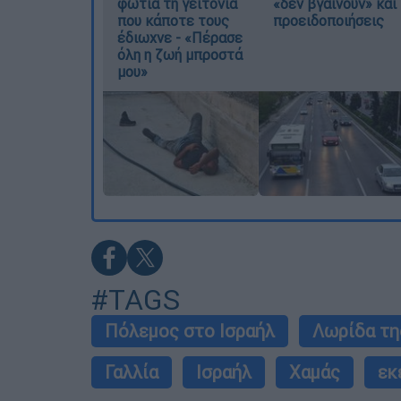
φωτιά τη γειτονιά
«δεν βγαίνουν» και
που κάποτε τους
προειδοποιήσεις
έδιωχνε - «Πέρασε
όλη η ζωή μπροστά
μου»
#TAGS
Πόλεμος στο Ισραήλ
Λωρίδα τη
Γαλλία
Ισραήλ
Χαμάς
εκ