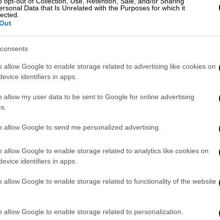
o opt-out of Collection, Use, Retention, Sale, and/or Sharing
ersonal Data that Is Unrelated with the Purposes for which it
αι για να εγκριθεί ένα κείμενο για τον
lected.
Out
είας του ΟΗΕ, το οποίο ήταν πολύ
ην έναρξη του πολέμου.
consents
ς Τύπου με τον πρωθυπουργό του Κατάρ και
o allow Google to enable storage related to advertising like cookies on
Μοχάμεντ μπιν Αμπντουλραχμάν αλ Θάνι, η
evice identifiers in apps.
ροστατευθούν τα σχολεία, τα νοσοκομεία,
γανώσεις και οι δημοσιογράφοι.
o allow my user data to be sent to Google for online advertising
s.
ί την Χαμάς
και ότι η ένοπλη ισλαμιστική
to allow Google to send me personalized advertising.
ανθρώπινες
ασπίδες
.
ς ανθρωπιστική διάσκεψη, την οποία θα
o allow Google to enable storage related to analytics like cookies on
evice identifiers in apps.
υ, θα ασχοληθεί με το
θέμα του σεβασμού
η βασικών αναγκών
όπως η υγεία, το πόσιμο
o allow Google to enable storage related to functionality of the website
ώντας παράλληλα για ξεκάθαρες ενέργειες
άζα.
o allow Google to enable storage related to personalization.