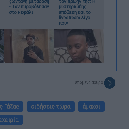
ζωντανή μετάδοση
τον πρώην της: Η
- Τον πυροβόλησαν
μυστηριώδης
στο κεφάλι
υπόθεση και το
livestream λίγο
πριν
επόμενο άρθρο
ς Γάζας
ειδήσεις τώρα
άμαχοι
εχειρία