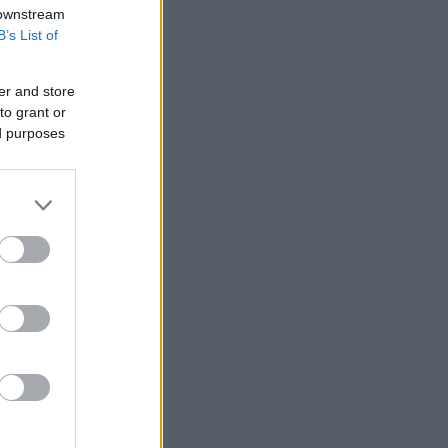
 downstream
B’s List of
er and store
to grant or
ed purposes