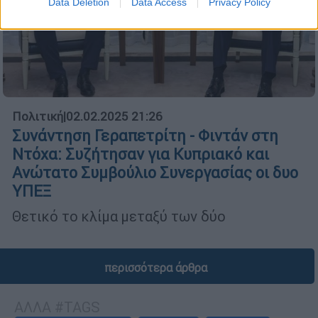
Data Deletion
Data Access
Privacy Policy
Πολιτική
|
02.02.2025 21:26
Συνάντηση Γεραπετρίτη - Φιντάν στη
Ντόχα: Συζήτησαν για Κυπριακό και
Ανώτατο Συμβούλιο Συνεργασίας οι δυο
ΥΠΕΞ
Θετικό το κλίμα μεταξύ των δύο
περισσότερα άρθρα
ΑΛΛΑ #TAGS