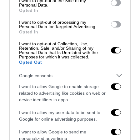
I want to opt-out of the Sale of my
Personal Data.
Συμφωνία «μαμούθ» Ουάσινγκτον και
Opted In
Ντόχα: 200 δισ. δολάρια για 160
I want to opt-out of processing my
αεροσκάφη
Personal Data for Targeted Advertising.
Opted In
Σύμφωνα με τον Τραμπ, ο διευθύνων
σύμβουλος της Boeing του είπε ότι
I want to opt-out of Collection, Use,
Retention, Sale, and/or Sharing of my
«πρόκειται για τη μεγαλύτερη παραγγελία
Personal Data that Is Unrelated with the
στην ιστορία της Boeing»
Purposes for which it was collected.
Opted Out
Google consents
I want to allow Google to enable storage
related to advertising like cookies on web or
device identifiers in apps.
I want to allow my user data to be sent to
Google for online advertising purposes.
I want to allow Google to send me
personalized advertising.