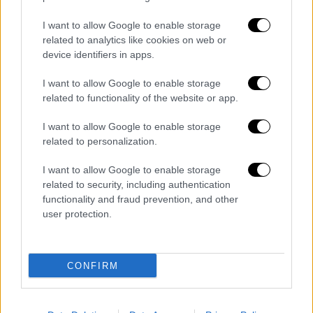
I want to allow Google to enable storage
related to analytics like cookies on web or
device identifiers in apps.
Κόσμος
|
09.02.2025 16:25
I want to allow Google to enable storage
Κατάρ: Πρόκληση η δήλωση Νετανιάχου
related to functionality of the website or app.
για Παλαιστινιακό κράτος στη Σ. Αραβία
I want to allow Google to enable storage
Ο πρωθυπουργός του Ισραήλ πρότεινε να
related to personalization.
ιδρυθεί Παλαιστινιακό κράτος εντός της
Σαουδικής Αραβίας
I want to allow Google to enable storage
related to security, including authentication
functionality and fraud prevention, and other
user protection.
CONFIRM