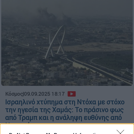
Κόσμος
|
09.09.2025 18:17
Ισραηλινό χτύπημα στη Ντόχα με στόχο
την ηγεσία της Χαμάς: Το πράσινο φως
από Τραμπ και η ανάληψη ευθύνης από
Νετανιάχου