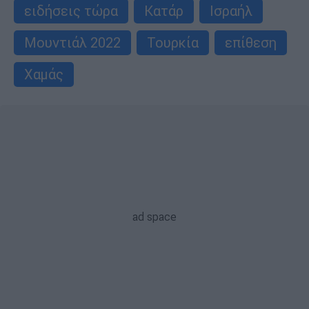
ειδήσεις τώρα
Κατάρ
Ισραήλ
Μουντιάλ 2022
Τουρκία
επίθεση
Χαμάς