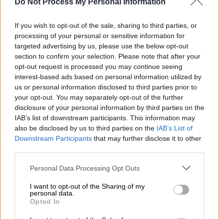
Ταυτόχρονες εκρήξεις σημειώθηκαν σε
Do Not Process My Personal Information
συνοικία της Ντόχα έπειτα από ισραηλινό
χτύπημα – Άγνωστη η τύχη της ηγεσία της
If you wish to opt-out of the sale, sharing to third parties, or
processing of your personal or sensitive information for
Χαμάς
targeted advertising by us, please use the below opt-out
section to confirm your selection. Please note that after your
opt-out request is processed you may continue seeing
interest-based ads based on personal information utilized by
us or personal information disclosed to third parties prior to
your opt-out. You may separately opt-out of the further
disclosure of your personal information by third parties on the
IAB’s list of downstream participants. This information may
also be disclosed by us to third parties on the
IAB’s List of
Downstream Participants
that may further disclose it to other
third parties.
Please note that this website/app uses one or more Google
Personal Data Processing Opt Outs
services and may gather and store information including but
not limited to your visit or usage behaviour. You may click to
I want to opt-out of the Sharing of my
personal data.
grant or deny consent to Google and its third-party tags to
Opted In
use your data for below specified purposes in below Google
consent section.
Κόσμος
|
14.05.2025 21:29