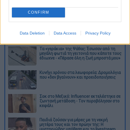
CONFIRM
καταχώρηση
Data Deletion
Data Access
Privacy Policy
Διαβάστε ακόμη
Τα «γεράκια» της Ψάθας: Έσωσαν από τη
μεγάλη φωτιά τη γειτονιά που κάποτε τους
έδιωχνε - «Πέρασε όλη η ζωή μπροστά μου»
Κυνήγι χρόνου στα λεωφορεία: Δρομολόγια
που «δεν βγαίνουν» και προειδοποιήσεις
Σοκ στο Μεξικό: Influencer εκτελέστηκε σε
ζωντανή μετάδοση - Τον πυροβόλησαν στο
κεφάλι
Παιδιά ζούσαν για μέρες με τη νεκρή
μητέρα τους και τον πρώην της: Η
μυστηριώδης υπόθεση και το livestream