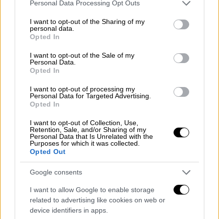
κρουσμάτων, με
17 περιπτώσεις να έχουν
Please note that this website/app uses one or more Google
Personal Data Processing Opt Outs
services and may gather and store information including but
καταγραφεί μόνο στη Σεούλ.
not limited to your visit or usage behaviour. You may click to
I want to opt-out of the Sharing of my
personal data.
grant or deny consent to Google and its third-party tags to
Η εξάπλωση των κοριών απασχολεί κι άλλες
Opted In
use your data for below specified purposes in below Google
μεγάλες πόλεις, όπως το Παρίσι και το
consent section.
I want to opt-out of the Sale of my
Λονδίνο, αλλά
τα κρούσματα δεν φαίνεται να
Personal Data.
συνδέονται μεταξύ τους.
Opted In
I want to opt-out of processing my
Η Σεούλ έχει καταρτίσει προϋπολογισμό
500
Personal Data for Targeted Advertising.
εκατομμυρίων γουόν
(310.000 λίρες) για την
Opted In
καταπολέμηση τους. Οι αρχές έχουν κάνει
I want to opt-out of Collection, Use,
ελέγχους σε πάνω από 3.000 δημόσια
Retention, Sale, and/or Sharing of my
Personal Data that Is Unrelated with the
λουτρά, σάουνες και ξενοδοχεία.
Purposes for which it was collected.
Opted Out
Παράλληλα, δημιουργήθηκε
γραμμή
Google consents
καταγγελιών
για κοριούς. Μόλις υποβληθεί
μια καταγγελία η περιφέρεια στέλνει μια
I want to allow Google to enable storage
related to advertising like cookies on web or
ομάδα για να διασφαλίσει την τήρηση των
device identifiers in apps.
κανονισμών κι ότι τα έντομα δεν θα