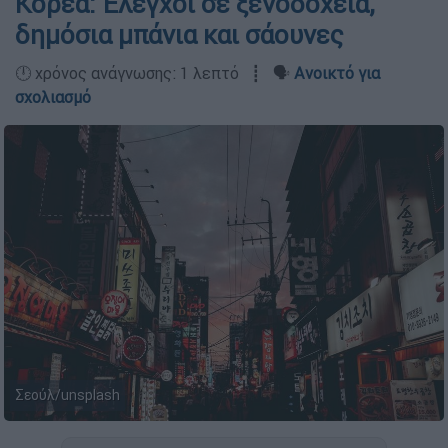
Κορέα: Έλεγχοι σε ξενοδοχεία,
δημόσια μπάνια και σάουνες
🕛 χρόνος ανάγνωσης: 1 λεπτό ┋ 🗣️
Ανοικτό για
σχολιασμό
Σεούλ/unsplash