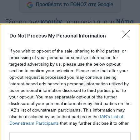
Προσθέστε το ΕΘΝΟΣ στη Google
Έξαρση των
κοριών
παρατηρείται στη
Νότια
Κορέα
, με την κυβέρνηση να προχωρά σε
Do Not Process My Personal Information
ελέγχους σε ξενοδοχεία, σάουνες και
δημόσια μπάνιο για τον περιορισμό της
If you wish to opt-out of the sale, sharing to third parties, or
εξάπλωσης τους.
processing of your personal or sensitive information for
targeted advertising by us, please use the below opt-out
Τα πρώτα κρούσματα καταγράφηκαν τον
section to confirm your selection. Please note that after your
Σεπτέμβριο
στο πανεπιστήμιο Keimyung,
opt-out request is processed you may continue seeing
που βρίσκεται περίπου 240 χιλιόμετρα από
interest-based ads based on personal information utilized by
us or personal information disclosed to third parties prior to
τη Σεούλ. Δημοσιεύματα που κυκλοφόρησαν
your opt-out. You may separately opt-out of the further
στα ΜΜΕ τον περασμένο μήνα ανέφεραν ότι
disclosure of your personal information by third parties on the
προνύμφες βρέθηκαν κάτω από τα χαλιά
IAB’s list of downstream participants. This information may
δημόσιας σάουνας στη γειτονική στην
also be disclosed by us to third parties on the
IAB’s List of
Incheon που γειτονεύει με τη Σεούλ. Έκτοτε
Downstream Participants
that may further disclose it to other
third parties.
παρατηρείται ραγδαία αύξηση των