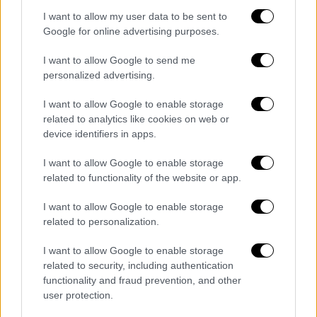
εξαπλωθούν.
I want to allow my user data to be sent to
Google for online advertising purposes.
Να σημειωθεί ότι οι κοριοί δεν μεταδίδουν
μολυσματικές ασθένειες
, αλλά τρέφονται με
I want to allow Google to send me
personalized advertising.
αίμα, προκαλώντας δερματικά εξανθήματα
και φαγούρα. Έχουν ιδιαίτερα υψηλό ρυθμό
I want to allow Google to enable storage
αναπαραγωγής, καθιστώντας δύσκολο έργο
related to analytics like cookies on web or
την εξόντωσή τους.
device identifiers in apps.
I want to allow Google to enable storage
related to functionality of the website or app.
Τα σχολιά σας δημοσιεύονται άμεσα με δική σας ευθύνη. Το
ΕΘΝΟΣ θα παρεμβαίνει και τα προσβλητικά σχόλια θα
I want to allow Google to enable storage
διαγράφονται
related to personalization.
I want to allow Google to enable storage
related to security, including authentication
functionality and fraud prevention, and other
user protection.