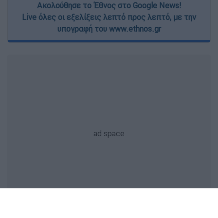
Ακολούθησε το Έθνος στο Google News!
Live όλες οι εξελίξεις λεπτό προς λεπτό, με την
υπογραφή του www.ethnos.gr