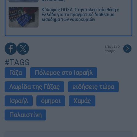
Κόλαφος ΟΟΣΑ: Στην τελευταία θέση η
Ελλάδα για το πραγματικό διαθέσιμο
εισόδημα των νοικοκυριών
επόμενο
άρθρο
#TAGS
Γάζα
Πόλεμος στο Ισραήλ
Λωρίδα της Γάζας
ειδήσεις τώρα
Ισραήλ
όμηροι
Χαμάς
Παλαιστίνη