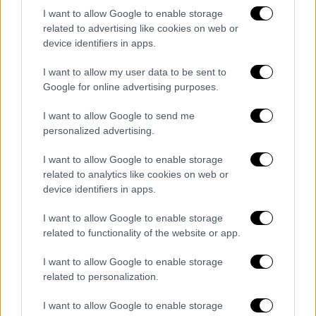
για την 4χρονη Avigail Idan, οι γονείς της
I want to allow Google to enable storage
οποίας σκοτώθηκαν στις 7 Οκτωβρίου.
related to advertising like cookies on web or
device identifiers in apps.
Την 40χρονη Hagar Brodutch και τα παιδιά
της Ofri 10 ετών, Yuval εννέα ετών and Oriya
I want to allow my user data to be sent to
Google for online advertising purposes.
τεσσάρων ετών, που συνελήφθησαν από το
Κιμπούτς Κφαρ Αζα.
I want to allow Google to send me
personalized advertising.
Τη 48χρονη Chen Almog Goldstein, και τα
παιδιά της Agam, 17 ετών, Gal 11 ετών και
I want to allow Google to enable storage
Tal εννέα ετών, που επίσης απήχθησαν από
related to analytics like cookies on web or
device identifiers in apps.
τη Χαμάς από το Κιμπούτς Κφαρ Άζα.
I want to allow Google to enable storage
Την 84χρονη Alma Avraham, που απήχθη από
related to functionality of the website or app.
την περιοχή Ναάλ Οζ.
I want to allow Google to enable storage
Την 64χρονη Aviva Siegel και τις αδερφές Ela
related to personalization.
Elyakim οκτώ ετών, Dafna Elyakim 15 ετών,
I want to allow Google to enable storage
Elyakim, που συνελήφθησαν από την περιοχή