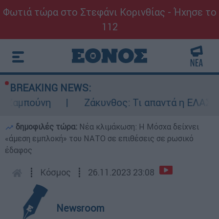
Φωτιά τώρα στο Στεφάνι Κορινθίας - Ήχησε το
112
BREAKING NEWS:
πούνη
Ζάκυνθος: Τι απαντά η ΕΛΑΣ για το
δημοφιλές τώρα:
Νέα κλιμάκωση: Η Μόσχα δείχνει
«άμεση εμπλοκή» του ΝΑΤΟ σε επιθέσεις σε ρωσικό
έδαφος
┋
Κόσμος
┋
26.11.2023 23:08
Newsroom