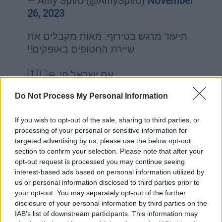
— Amy Spiro (@AmySpiro)
November
26, 2023
תיעוד מרגש בטירוף: מאות מקבלים את
שיירת החטופים באופקים!!
עם ישראל חי 🙏🇮🇱
pic.twitter.com/8mes2DdI07
Do Not Process My Personal Information
— יענקי ניוז | Yanki News
(@yankicoen)
November 26, 2023
If you wish to opt-out of the sale, sharing to third parties, or
processing of your personal or sensitive information for
targeted advertising by us, please use the below opt-out
Οι όμηροι που απελευθερώθηκαν
section to confirm your selection. Please note that after your
σήμερα
opt-out request is processed you may continue seeing
interest-based ads based on personal information utilized by
Όπως ανακοίνωσε ο
ισραηλινός στρατός
,
us or personal information disclosed to third parties prior to
στο πλαίσιο της τρίτης μέρας
your opt-out. You may separately opt-out of the further
απελευθέρωσης
ομήρων
από τη
Χαμάς
και
disclosure of your personal information by third parties on the
IAB’s list of downstream participants. This information may
αποφυλάκισης
Παλαιστινίων
αξιωματούχων,