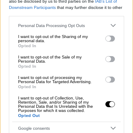
also be disclosed by us to third parties on the
IAB’s List of
14 Ισραηλινοί όμηροι και τρεις ξένοι
Downstream Participants
that may further disclose it to other
παραδόθηκαν σήμερα (16/11) στη Διεθνή
third parties.
Επιτροπή του
Ερυθρού Σταυρού.
Please note that this website/app uses one or more Google
Personal Data Processing Opt Outs
services and may gather and store information including but
Η Χαμάς από την πλευρά της έκανε λόγο σε
not limited to your visit or usage behaviour. You may click to
I want to opt-out of the Sharing of my
σχετική ανακοίνωση
για παράδοση, στον
personal data.
grant or deny consent to Google and its third-party tags to
Opted In
Ερυθρό Σταυρό, 13 Ισραηλινών ομήρων, 3
use your data for below specified purposes in below Google
Ταϊλανδών και ενός Ρώσου.
Ο άνδρας
consent section.
I want to opt-out of the Sale of my
Personal Data.
ρωσικής υπηκοότητας είναι
Opted In
Ισραηλινορώσος, και η διαφορά στον αριθμό
I want to opt-out of processing my
των απελευθερώσεων, μεταξύ των δύο
Personal Data for Targeted Advertising.
πλευρών, έγκειται στο ότι, το Ισραήλ τον
Opted In
υπολογίζει ως ισραηλινό και η Χαμάς ως
I want to opt-out of Collection, Use,
ξένο πολίτη.
Retention, Sale, and/or Sharing of my
Personal Data that Is Unrelated with the
Purposes for which it was collected.
Τα ονόματα των ομήρων
Opted Out
Όπως μεταδίδει το
Times of Israel π
ρόκειται
Google consents