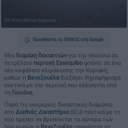
(AP Photo/Matias Delacroix)
Προσθέστε το ΕΘΝΟΣ στη Google
Μια
διαμάχη δεκαετιών
για την πλούσια σε
πετρέλαιο
περιοχή Essequibo
φτάνει σε ένα
νέο κεφάλαιο κλιμάκωσης την Κυριακή,
καθώς η
Βενεζουέλα
διεξάγει δημοψήφισμα
σχετικά με την περιοχή που ελέγχεται από
τη
Γουιάνα
.
Παρά τις εκκρεμείς δικαστικές διαμάχες
στο
Διεθνές Δικαστήριο
(ICJ) σχετικά με το
πού πρέπει να βρίσκονται τα σύνορα των
δύο χωρών, η
Βενεζουέλα
αποφάσισε να