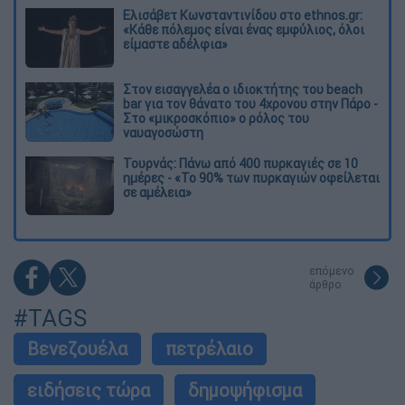
Ελισάβετ Κωνσταντινίδου στο ethnos.gr:
«Κάθε πόλεμος είναι ένας εμφύλιος, όλοι
είμαστε αδέλφια»
Στον εισαγγελέα ο ιδιοκτήτης του beach
bar για τον θάνατο του 4χρονου στην Πάρο -
Στο «μικροσκόπιο» ο ρόλος του
ναυαγοσώστη
Τουρνάς: Πάνω από 400 πυρκαγιές σε 10
ημέρες - «Το 90% των πυρκαγιών οφείλεται
σε αμέλεια»
επόμενο
άρθρο
#TAGS
Βενεζουέλα
πετρέλαιο
ειδήσεις τώρα
δημοψήφισμα