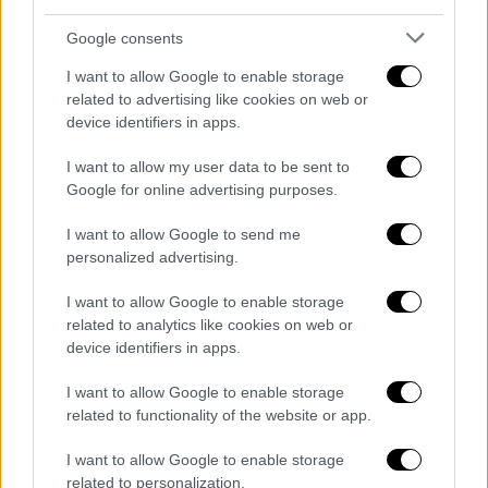
δημοψήφισμα, το οποίο έρχεται πριν από τις
προεδρικές εκλογές του επόμενου έτους,
Google consents
ουσιαστικά ισοδυναμεί με προπαγάνδα για
I want to allow Google to enable storage
τον Μαδούρο σε ένα σπάνιο θέμα που
related to advertising like cookies on web or
υπερβαίνει τις αντιπαλότητες των
device identifiers in apps.
πολιτικών κομμάτων στη Βενεζουέλα.
I want to allow my user data to be sent to
Δεν υπήρξε καμπάνια για το «όχι». Η Γουιάνα
Google for online advertising purposes.
λέει ότι η ψηφοφορία αποτελεί παραβίαση
I want to allow Google to send me
του διεθνούς δικαίου και έχει λάβει
personalized advertising.
υποστήριξη από την Κοινότητα της
I want to allow Google to enable storage
Καραϊβικής (Caricom) και τον Οργανισμό
related to analytics like cookies on web or
Αμερικανικών Κρατών (OAS).
device identifiers in apps.
Ο πραγματικός λόγος;
I want to allow Google to enable storage
related to functionality of the website or app.
Ορισμένοι λένε ότι το πραγματικό ζήτημα
είναι το πετρέλαιο, με τη διαμάχη να
I want to allow Google to enable storage
εντείνεται μετά την
ανακάλυψη αργού
related to personalization.