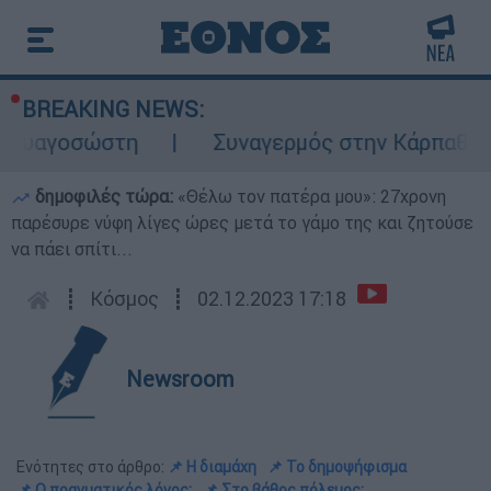
BREAKING NEWS:
γοσώστη
Συναγερμός στην Κάρπαθο: Βρέθηκ
δημοφιλές τώρα:
«Θέλω τον πατέρα μου»: 27χρονη
παρέσυρε νύφη λίγες ώρες μετά το γάμο της και ζητούσε
να πάει σπίτι...
┋
Κόσμος
┋
02.12.2023 17:18
Newsroom
Ενότητες στο άρθρο:
📌 Η διαμάχη
📌 Το δημοψήφισμα
📌 Ο πραγματικός λόγος;
📌 Στο βάθος πόλεμος;