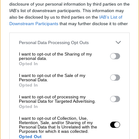
ως υπεράσπιση για να εγκαταλείψει τις
disclosure of your personal information by third parties on the
IAB’s list of downstream participants. This information may
διαδικασίες του ΔΔΔ και να καταφύγει σε
also be disclosed by us to third parties on the
IAB’s List of
μονομερή μέτρα, συμπεριλαμβανομένης της
Downstream Participants
that may further disclose it to other
προσάρτησης ολόκληρης της περιοχής με τη
third parties.
βία.
Please note that this website/app uses one or more Google
Personal Data Processing Opt Outs
services and may gather and store information including but
Η
Γουιάνα
είχε καταθέσει επείγουσα αίτηση
not limited to your visit or usage behaviour. You may click to
I want to opt-out of the Sharing of my
στο ΔΔΔ τον περασμένο μήνα για να
personal data.
grant or deny consent to Google and its third-party tags to
Opted In
σταματήσει το
δημοψήφισμα
, αλλά δεν έχει
use your data for below specified purposes in below Google
εκδοθεί απόφαση.
consent section.
I want to opt-out of the Sale of my
Personal Data.
Opted In
Ο πρόεδρος
Νικολάς Μαδούρο
δήλωσε την
Τετάρτη ότι αναμένει από την
ψηφοφορία
να
I want to opt-out of processing my
Personal Data for Targeted Advertising.
προκύψει μια «μεγάλη συναίνεση: να
Opted In
υπερασπιστούμε τη Βενεζουέλα».
I want to opt-out of Collection, Use,
Retention, Sale, and/or Sharing of my
Διπλωματικές πηγές δήλωσαν στο AFP ότι η
Personal Data that Is Unrelated with the
Purposes for which it was collected.
εκστρατεία υπέρ του «ναι» στο
Opted Out