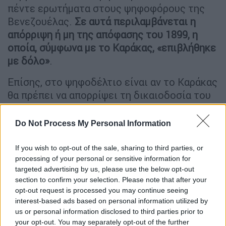
πέντε ερωτήματα στους ψηφοφόρους της
Βενεζουέλας.
Σε αυτά περιλαμβάνεται η
απόρριψη ή μη της απόφασης του 1899, η
οποία, σύμφωνα με το Καράκας, «επιβλήθηκε
με δόλο»
.
Επίσης, στο ψηφοδέλτιο είναι αν το Καράκας
θα πρέπει να απορρίψει τη δικαιοδοσία του
Διεθνούς Δικαστηρίου της Βενεζουέλας επί
της διαφοράς, και αν θα πρέπει ή όχι να
Do Not Process My Personal Information
χορηγήσει την υπηκοότητα της Βενεζουέλας
στους κατοίκους - επί του παρόντος
If you wish to opt-out of the sale, sharing to third parties, or
Γουϊανέζους
- μιας νέας Πολιτείας.
processing of your personal or sensitive information for
targeted advertising by us, please use the below opt-out
Δεν πρόκειται για ψηφοφορία σχετικά με την
section to confirm your selection. Please note that after your
opt-out request is processed you may continue seeing
αυτοδιάθεση. Η Τζορτζτάουν ωστόσο
interest-based ads based on personal information utilized by
φοβάται ότι η Βενεζουέλα θα
us or personal information disclosed to third parties prior to
χρησιμοποιήσει μια πλειοψηφική «ναι» ψήφο
your opt-out. You may separately opt-out of the further