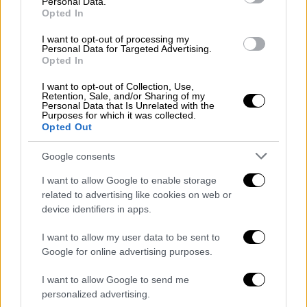
Personal Data.
Opted In
«Δεν υπήρχε καμία ανάγκη να χρησιμοποιήσει
θανατηφόρα βία
», δήλωσε ο εισαγγελέας που
I want to opt-out of processing my
Personal Data for Targeted Advertising.
ασχολείται με την υπόθεση. «Εξετάσαμε την
Opted In
αυτοάμυνα.
Δεν υπήρχε αυτοάμυνα
», τόνισε.
I want to opt-out of Collection, Use,
Retention, Sale, and/or Sharing of my
Personal Data that Is Unrelated with the
Purposes for which it was collected.
Opted Out
Google consents
I want to allow Google to enable storage
video
related to advertising like cookies on web or
device identifiers in apps.
I want to allow my user data to be sent to
Google for online advertising purposes.
Την χλεύαζε και την πυροβόλησε
I want to allow Google to send me
personalized advertising.