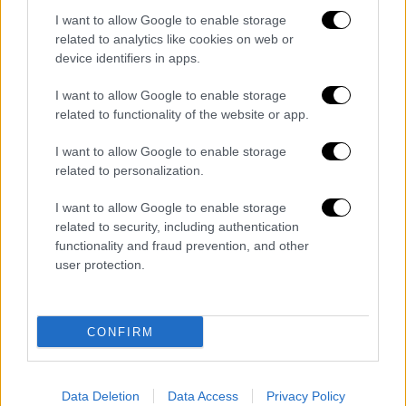
Η 45χρονη βρισκόταν με συνοδηγό στο
I want to allow Google to enable storage
όχημα της, με τον οποίο
μάλλον είχαν κάνει
related to analytics like cookies on web or
χρήση ουσιών
όταν τους
σταμάτησε για
device identifiers in apps.
έλεγχο ο αστυνομικός.
I want to allow Google to enable storage
Η Γκόμεζ υπάκουσε και βγήκε από το όχημα
related to functionality of the website or app.
ενώ ο αστυνομικός
ξεκίνησε
να
της μιλάει
I want to allow Google to enable storage
άσχημα.
related to personalization.
Στη συνέχεια, η γυναίκα ζητά να μπει και να
I want to allow Google to enable storage
καθίσει στο αυτοκίνητο, όσο ο αστυνομικός
related to security, including authentication
ελέγχει τα στοιχεία της και ξαφνικά βάζει
functionality and fraud prevention, and other
μπρος τη μηχανή και φεύγει.
user protection.
Ο Χερνάντεζ τότε βγάζει το όπλο του και
την πυροβολεί μέσα στο αυτοκίνητο,
CONFIRM
σκοτώνοντας τη γυναίκα.
Data Deletion
Data Access
Privacy Policy