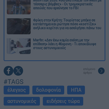
Μουντιάλ 2026: «Θα ανατινάξω τον Μέσι με
τέσσερις βόμβες» - Οι τρομοκρατικές
απειλές που ερεύνησε το FBI
Φρίκη στην Κρήτη: Τουρίστας μπήκε σε
κατάστημα και ρώτησε πόσο «κοστίζει»
ανήλικο κορίτσι για να ασελγήσει πάνω του
Marfin: «Δεν έχω καμία σχέση με την
επίθεση» λέει η 46χρονη - Τι αποκάλυψε
στους αστυνομικούς
επόμενο
άρθρο
#TAGS
έλεγχος
δολοφονία
ΗΠΑ
αστυνομικός
ειδήσεις τώρα