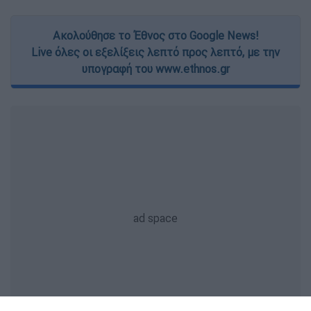
Ακολούθησε το Έθνος στο Google News!
Live όλες οι εξελίξεις λεπτό προς λεπτό, με την
υπογραφή του www.ethnos.gr