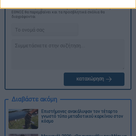
Τα σχολιά σας δημοσιεύονται άμεσα με δική σας ευθύνη. Το
ΕΘΝΟΣ θα παρεμβαίνει και τα προσβλητικά σχόλια θα
διαγράφονται
καταχώρηση
Διαβάστε ακόμη
Επιστήμονες ανακάλυψαν τον τέταρτο
γνωστό τύπο μεταδοτικού καρκίνου στον
κόσμο