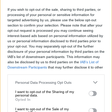
για φόνο δευτέρου βαθμού για τον θάνατο
της 45χρονης Τερέζα Γκόμεζ, στις 3
If you wish to opt-out of the sale, sharing to third parties, or
Οκτωβρίου.
processing of your personal or sensitive information for
targeted advertising by us, please use the below opt-out
section to confirm your selection. Please note that after your
ΔΙΑΒΑΣΤΕ ΕΠΙΣΗΣ
opt-out request is processed you may continue seeing
interest-based ads based on personal information utilized by
Viral
|
12.01.2024 11:41
us or personal information disclosed to third parties prior to
«Γιατί ντύνεσαι έτσι;» - Η
your opt-out. You may separately opt-out of the further
disclosure of your personal information by third parties on the
αποστομωτική απάντηση της plus-
IAB’s list of downstream participants. This information may
size influencer του TikTok σε όσους
also be disclosed by us to third parties on the
IAB’s List of
της ασκούν κριτική
Downstream Participants
that may further disclose it to other
third parties.
Please note that this website/app uses one or more Google
Personal Data Processing Opt Outs
services and may gather and store information including but
Το υλικό από την κάμερα που φορούσε τον
not limited to your visit or usage behaviour. You may click to
I want to opt-out of the Sharing of my
personal data.
δείχνει να πυροβολεί το θύμα τουλάχιστον
grant or deny consent to Google and its third-party tags to
Opted In
use your data for below specified purposes in below Google
τρεις φορές
αφού νωρίτερα είχε απειλήσει
consent section.
I want to opt-out of the Sale of my
τη γυναίκα
πως θα της κάνει τη ζωή κόλαση
.