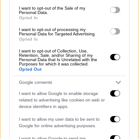
το υπουργικό στην Τουρκία: Γιατί
consent section.
I want to opt-out of the Sale of my
καθυστερεί το θέμα της Σουηδίας -
Personal Data.
Opted In
Συνεχίζει το παζάρι για τα F-16
I want to opt-out of processing my
Personal Data for Targeted Advertising.
Κόσμος
|
18.01.2024 08:05
Opted In
Προεκλογική... ελεημοσύνη από
I want to opt-out of Collection, Use,
Ερντογάν - Αυξάνει την κατώτατη
Retention, Sale, and/or Sharing of my
Personal Data that Is Unrelated with the
σύνταξη στα 300€
Purposes for which it was collected.
Opted Out
Google consents
Αφήνοντας και πάλι αιχμές για τις ΗΠΑ, ο
I want to allow Google to enable storage
related to advertising like cookies on web or
Τούρκος πρόεδρος δήλωσε: «Σήμερα, όλοι
device identifiers in apps.
παρακολουθούμε εκείνους που παρέχουν
απεριόριστη και άνευ όρων υποστήριξη στην
I want to allow my user data to be sent to
ισραηλινή κυβέρνηση
στέλνοντας
Google for online advertising purposes.
αεροπλανοφόρα στην
περιοχή μας
. Όσοι
I want to allow Google to send me