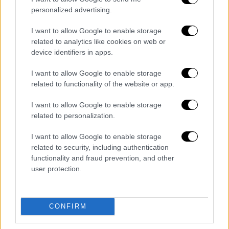
όμως κλείνουν τα μάτια στις σφαγές και τις
personalized advertising.
θηριωδίες που διαπράττει το Ισραήλ, θα
καταλήξουν να λένε στο μέλλον “μακάρι να
I want to allow Google to enable storage
related to analytics like cookies on web or
είχε γίνει αλλιώς” και θα βιώσουν μεγάλες
device identifiers in apps.
τύψεις. Για να μιλήσουμε ειλικρινά, οι
δυτικές χώρες και οι διεθνείς θεσμοί
I want to allow Google to enable storage
ασφαλείας
, που δοκιμάστηκαν με άσχημα
related to functionality of the website or app.
αποτελέσματα στο θέμα της Γάζας, δεν
I want to allow Google to enable storage
έχουν πλέον καμία αξιοπιστία».
related to personalization.
Νέα πυρά στις ΗΠΑ
I want to allow Google to enable storage
related to security, including authentication
«Τα φασιστικά πρόσωπα αυτών που μιλούν
functionality and fraud prevention, and other
για
Δημοκρατία
έχουν πλέον αποκαλυφθεί.
user protection.
Αυτοί που μοιράζουν αριστερά και δεξιά
εκθέσεις για τα ανθρώπινα δικαιώματα και
τις ελευθερίες κλείνουν τα μάτια μπροστά
CONFIRM
στα παιδιά, τα
μωρά και τις γυναίκες που