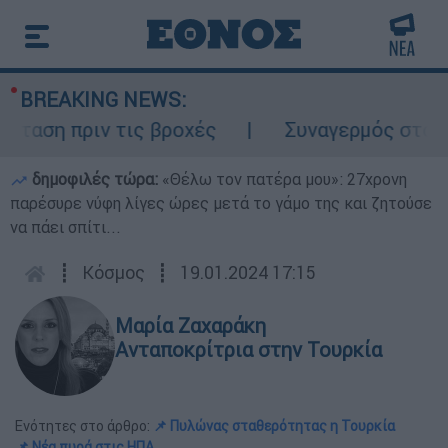
BREAKING NEWS:
ση πριν τις βροχές
Συναγερμός στον Λυκ
δημοφιλές τώρα:
«Θέλω τον πατέρα μου»: 27χρονη
παρέσυρε νύφη λίγες ώρες μετά το γάμο της και ζητούσε
να πάει σπίτι...
┋
Κόσμος
┋
19.01.2024 17:15
Μαρία Ζαχαράκη
Ανταποκρίτρια στην Τουρκία
Ενότητες στο άρθρο:
📌 Πυλώνας σταθερότητας η Τουρκία
📌 Νέα πυρά στις ΗΠΑ