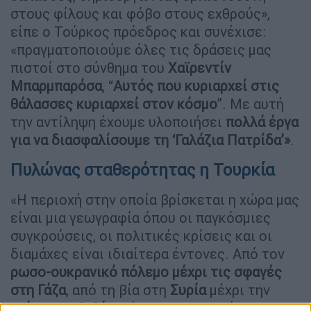
στους φίλους και φόβο στους εχθρούς»,
είπε ο Τούρκος πρόεδρος και συνέχισε:
«πραγματοποιούμε όλες τις δράσεις μας
πιστοί στο σύνθημα του
Χαϊρεντίν
Μπαρμπαρόσα
, “
Αυτός που κυριαρχεί στις
θάλασσες κυριαρχεί στον κόσμο
”. Με αυτή
την αντίληψη έχουμε υλοποιήσει
πολλά έργα
για να διασφαλίσουμε τη ‘Γαλάζια Πατρίδα’»
.
Πυλώνας σταθερότητας η Τουρκία
«Η περιοχή στην οποία βρίσκεται η χώρα μας
είναι μια γεωγραφία όπου οι παγκόσμιες
συγκρούσεις, οι πολιτικές κρίσεις και οι
διαμάχες είναι ιδιαίτερα έντονες. Από τον
ρωσο-ουκρανικό πόλεμο μέχρι τις σφαγές
στη Γάζα
, από τη βία στη
Συρία
μέχρι την
κρίση στη Λιβύη
, κάθε περιστατικό που