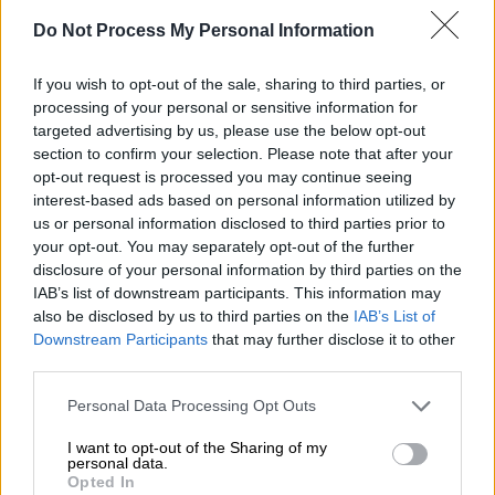
απασχολεί την ατζέντα της ανθρωπότητας
Do Not Process My Personal Information
συμβαίνει ακριβώς δίπλα μας. Μέσα σε όλες
αυτές τις εντάσεις και τις κρίσεις,
η
If you wish to opt-out of the sale, sharing to third parties, or
Τουρκία είναι πλέον γνωστή ως πυλώνας
processing of your personal or sensitive information for
targeted advertising by us, please use the below opt-out
σταθερότητας
, παρά τις παγίδες που της
section to confirm your selection. Please note that after your
έχουν βάλει εδώ και χρόνια. Όχι μόνο
opt-out request is processed you may continue seeing
προστατεύουμε τη σταθερότητα και την
interest-based ads based on personal information utilized by
ειρήνη μας, αλλά προσπαθούμε επίσης να
us or personal information disclosed to third parties prior to
your opt-out. You may separately opt-out of the further
τερματίσουμε τις συγκρούσεις και να
disclosure of your personal information by third parties on the
διασφαλίσουμε ότι σε ολόκληρη την περιοχή
IAB’s list of downstream participants. This information may
μας θα επικρατήσει ειρήνη και ηρεμία», είπε
also be disclosed by us to third parties on the
IAB’s List of
ο επίσης ο Ερντογάν.
Downstream Participants
that may further disclose it to other
third parties.
ΔΙΑΒΑΣΤΕ ΕΠΙΣΗΣ
Please note that this website/app uses one or more Google
Personal Data Processing Opt Outs
services and may gather and store information including but
not limited to your visit or usage behaviour. You may click to
I want to opt-out of the Sharing of my
Κόσμος
|
18.01.2024 07:15
personal data.
grant or deny consent to Google and its third-party tags to
Πολλαπλά μηνύματα Ερντογάν μετά
Opted In
use your data for below specified purposes in below Google