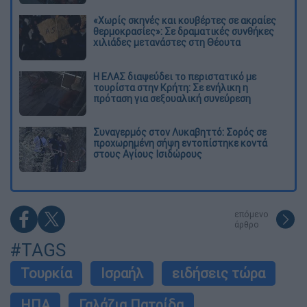
«Χωρίς σκηνές και κουβέρτες σε ακραίες
θερμοκρασίες»: Σε δραματικές συνθήκες
χιλιάδες μετανάστες στη Θέουτα
Η ΕΛΑΣ διαψεύδει το περιστατικό με
τουρίστα στην Κρήτη: Σε ενήλικη η
πρόταση για σεξουαλική συνεύρεση
Συναγερμός στον Λυκαβηττό: Σορός σε
προχωρημένη σήψη εντοπίστηκε κοντά
στους Αγίους Ισιδώρους
επόμενο
άρθρο
#TAGS
Τουρκία
Ισραήλ
ειδήσεις τώρα
ΗΠΑ
Γαλάζια Πατρίδα