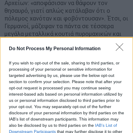
Αρχείων: «αποφάσισαν να θάψουν τον
θησαυρό, γιατί απλώς κατάλαβαν ότι ο
πόλεμος χανόταν και φοβόντουσαν». Έτσι, οι
Γερμανοί, μάζεψαν τα πάντα σε τέσσερα
μεγάλα μεταλλικά κουτιά πυρομαχικών και
τα έθαψαν στη ρίζα μιας λεύκας, λίγο έξω
από το χωριό Ommeren, 20 χιλιόμετρα
Do Not Process My Personal Information
ανατολικά του Άρνεμ, σε βάθος περίπου
If you wish to opt-out of the sale, sharing to third parties, or
ενός μέτρου. Στη συνέχεια οι στρατιώτες
processing of your personal or sensitive information for
ακολούθησαν την υποχώρηση του
targeted advertising by us, please use the below opt-out
Γερμανικού στρατού.
section to confirm your selection. Please note that after your
opt-out request is processed you may continue seeing
Και είναι πολύ πιθανό
, εκείνος ο θησαυρός
interest-based ads based on personal information utilized by
να μην είχε αναζητηθεί ποτέ αν δεν
us or personal information disclosed to third parties prior to
your opt-out. You may separately opt-out of the further
εμφανιζόταν ο Χέλμουτ Σ., ένας από τους
disclosure of your personal information by third parties on the
τέσσερις στρατιώτες, που αποκάλυψε την
IAB’s list of downstream participants. This information may
ιστορία στο Βερολίνο, αμέσως μετά τον
also be disclosed by us to third parties on the
IAB’s List of
πόλεμο. Εξήγησε η Βάλκενς ότι, δεν ήταν
Downstream Participants
that may further disclose it to other