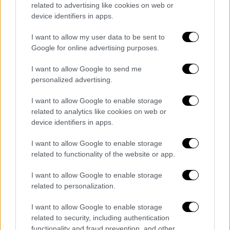
related to advertising like cookies on web or
του Χέλμουτ, μπόρεσαν να εντοπίσουν το
device identifiers in apps.
πού βρισκόταν ο θησαυρός με έναν χάρτη,
όπου το «Χ» σηματοδοτούσε το ακριβές
I want to allow my user data to be sent to
Google for online advertising purposes.
σημείο της ταφής των τιμαλφών.
I want to allow Google to send me
Μεταξύ 1946 και 1947
, το Ινστιτούτο
personalized advertising.
πραγματοποίησε τρεις έρευνες για τον
θαμμένο θησαυρό. Η πρώτη ήταν ανεπιτυχής,
I want to allow Google to enable storage
καθώς το έδαφος ήταν πολύ παγωμένο
related to analytics like cookies on web or
device identifiers in apps.
εκείνη την περίοδο για να σκαφτεί. Κατά τη
δεύτερη απόπειρα, χρησιμοποιήθηκε και
I want to allow Google to enable storage
ανιχνευτής μετάλλων και πάλι, όμως, ουδέν
related to functionality of the website or app.
εντοπίστηκε. Κατά την Τρίτη έρευνα
I want to allow Google to enable storage
ζητήθηκε η αρωγή του Χέλμουτ, που
related to personalization.
επέστρεψε στην περιοχή για να βοηθήσει,
αλλά ξανά δεν βρέθηκε το παραμικρό. Στη
I want to allow Google to enable storage
συνέχεια, το Ινστιτούτο έβαλε στην αποθήκη
related to security, including authentication
functionality and fraud prevention, and other