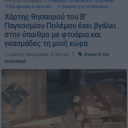
Ενότητες στο άρθρο:
📌 Η γέφυρα του Άρνεμ και το χρυσάφι
📌 Και άρχισαν οι έρευνες...
📌 Θεωρίες για τον θησαυρό
Χάρτης θησαυρού του Β’
Παγκοσμίου Πολέμου έχει βγάλει
στην ύπαιθρο με φτυάρια και
γκασμάδες τη μισή χώρα
🕛 χρόνος ανάγνωσης: 6 λεπτά ┋ 🗣️
Ανοικτό για
σχολιασμό