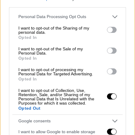
από εκείνους που άρπαξαν τα τιμαλφή-
third parties.
σύμφωνα με τους ισχυρισμούς του- αλλά
Please note that this website/app uses one or more Google
Personal Data Processing Opt Outs
ένας από αυτούς που τα έθαψαν· το
services and may gather and store information including but
not limited to your visit or usage behaviour. You may click to
I want to opt-out of the Sharing of my
ονοματεπώνυμό του δεν αποκαλύφθηκε για
personal data.
grant or deny consent to Google and its third-party tags to
ευνόητους λόγους.
Opted In
use your data for below specified purposes in below Google
consent section.
Και άρχισαν οι έρευνες...
I want to opt-out of the Sale of my
Personal Data.
Opted In
Η ιστορία του Χέλμουτ τράβηξε την
I want to opt-out of processing my
προσοχή του «Beheerinstituut», του
Personal Data for Targeted Advertising.
Ολλανδικού Ινστιτούτου Διαχείρισης
Opted In
Περιουσιακών Στοιχείων, το οποίο στη
I want to opt-out of Collection, Use,
συνέχεια διαπίστωσε ότι, με βάση τη
Retention, Sale, and/or Sharing of my
Personal Data that Is Unrelated with the
μαρτυρία του Γερμανού, η αξία του θησαυρού
Purposes for which it was collected.
Opted Out
κυμαινόταν μεταξύ δύο και τριών
εκατομμυρίων ολλανδικών φιορινιών το
Google consents
1945 (περίπου 20 εκατομμύρια δολάρια σε
I want to allow Google to enable storage
σημερινές τιμές). Επιπλέον, με τη βοήθεια