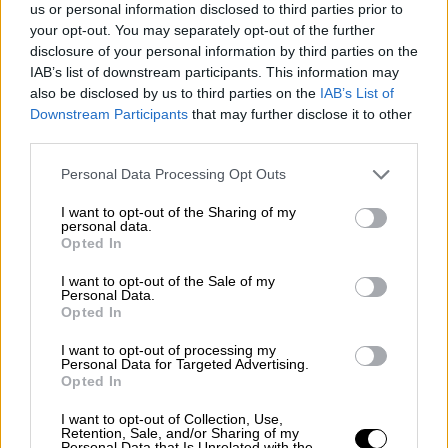
Πολέμου έχει βγάλει στην ύπαιθρο με
us or personal information disclosed to third parties prior to
φτυάρια και γκασμάδες τη μισή χώρα
your opt-out. You may separately opt-out of the further
disclosure of your personal information by third parties on the
Η είδηση του θαμμένου θησαυρού διέρρευσε
IAB’s list of downstream participants. This information may
ταχύτατα και εξαπλώθηκε σαν πανδημία
also be disclosed by us to third parties on the
IAB’s List of
στις πόλεις της Ολλανδίας
Downstream Participants
that may further disclose it to other
third parties.
Please note that this website/app uses one or more Google
Personal Data Processing Opt Outs
services and may gather and store information including but
not limited to your visit or usage behaviour. You may click to
I want to opt-out of the Sharing of my
personal data.
grant or deny consent to Google and its third-party tags to
Opted In
use your data for below specified purposes in below Google
consent section.
I want to opt-out of the Sale of my
Personal Data.
Opted In
I want to opt-out of processing my
Personal Data for Targeted Advertising.
Opted In
I want to opt-out of Collection, Use,
Retention, Sale, and/or Sharing of my
Personal Data that Is Unrelated with the