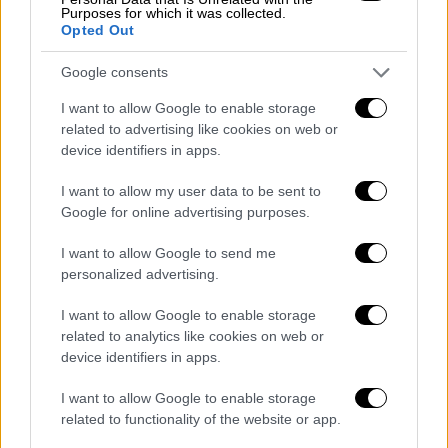
Purposes for which it was collected.
Opted Out
Θέατρο
|
01.04.2023 12:43
Αλεξάνδρα Κολαΐτη και Κωνσταντίνος
Google consents
Ρόδης στο ethnos.gr: «Ζητάμε από το
I want to allow Google to enable storage
κράτος ν' αναγνωρίσει τον κόπο μας και
related to advertising like cookies on web or
να μας υποστηρίξει»
device identifiers in apps.
Με αφορμή την sold out παράσταση «Ο
I want to allow my user data to be sent to
Θησαυρός της Βαγίας», η Αλεξάνδρα Κολαΐτη
Google for online advertising purposes.
και ο Κωνσταντίνος Ρόδης μιλούν στο
ethnos.gr για το παιδικό θέατρο, αλλά και
I want to allow Google to send me
τις δυσκολίες που αντιμετωπίζει ένας νέος
personalized advertising.
ηθοποιός σήμερα
I want to allow Google to enable storage
related to analytics like cookies on web or
device identifiers in apps.
I want to allow Google to enable storage
related to functionality of the website or app.