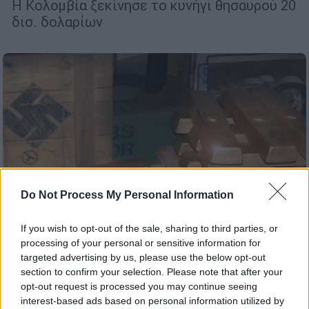
Η Κολομβία ξεκίνησε το κυνήγι θησαυρού 20
δισ. δολαρίων
Do Not Process My Personal Information
If you wish to opt-out of the sale, sharing to third parties, or
processing of your personal or sensitive information for
targeted advertising by us, please use the below opt-out
section to confirm your selection. Please note that after your
Κόσμος
|
12.02.2024 07:55
opt-out request is processed you may continue seeing
Χάρτης θησαυρού του Β’ Παγκοσμίου
interest-based ads based on personal information utilized by