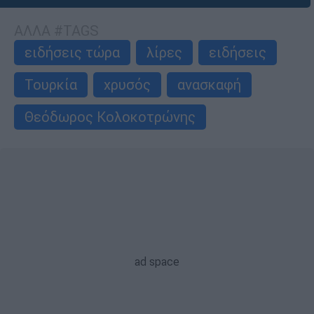
ΑΛΛΑ #TAGS
ειδήσεις τώρα
λίρες
ειδήσεις
Τουρκία
χρυσός
ανασκαφή
Θεόδωρος Κολοκοτρώνης