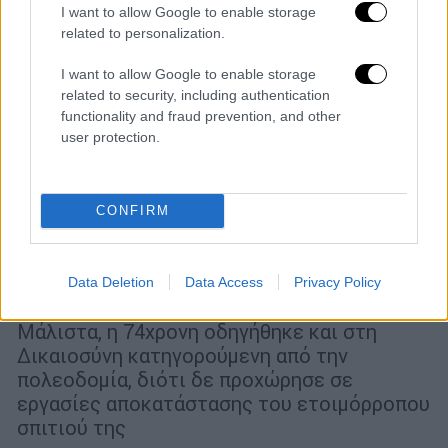
I want to allow Google to enable storage
related to personalization.
I want to allow Google to enable storage
related to security, including authentication
functionality and fraud prevention, and other
user protection.
CONFIRM
Ελλάδα
|
08.11.2022 08:36
Ιωάννινα: Έσκαβαν στο σπίτι τους τον
θησαυρό του... Αλή Πασά και γκρέμισαν
Data Deletion
Data Access
Privacy Policy
το σπίτι της γειτόνισσας
Μάλιστα, η 74χρονη οδηγήθηκε και στη
Δικαιοσύνη κατηγορούμενη από την
πολεοδομία, διότι δε προχώρησε σε
εργασίες αποκατάστασης του ετοιμόρροπου
σπιτιού της