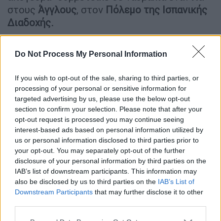
στους
Άγγλους
, στον
Πόλεμο της Ισπανικής
Διαδοχής.
Λίγες ώρες μετά, η γαλέτα με τα 62 κανόνια
χάθηκε στα νερά της
Καραϊβικής
. Το πλοίο
Do Not Process My Personal Information
πήρε μαζί του 600 ψυχές, αλλά και έναν
If you wish to opt-out of the sale, sharing to third parties, or
μεγάλο θησαυρό, με χρυσά και ασημένια
processing of your personal or sensitive information for
νομίσματα, καθώς και πολύτιμους λίθους,
targeted advertising by us, please use the below opt-out
αξίας 20 δισεκατομμυρίων δολαρίων -το
section to confirm your selection. Please note that after your
πλοίο θα επέστρεφε φορτωμένο στην
opt-out request is processed you may continue seeing
interest-based ads based on personal information utilized by
Ισπανία, καθώς ο
Φίλιππος
βασιζόταν για τη
us or personal information disclosed to third parties prior to
χρηματοδότηση του πολέμου σε πόρους από
your opt-out. You may separately opt-out of the further
τις αποικίες.
disclosure of your personal information by third parties on the
IAB’s list of downstream participants. This information may
also be disclosed by us to third parties on the
IAB’s List of
Downstream Participants
that may further disclose it to other
third parties.
Please note that this website/app uses one or more Google