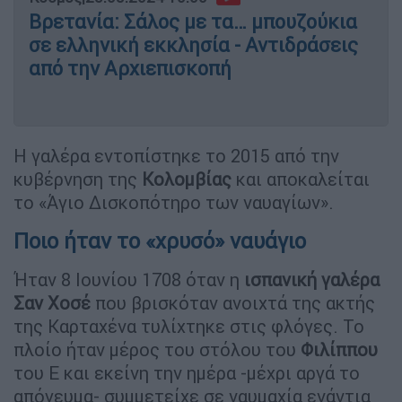
Βρετανία: Σάλος με τα… μπουζούκια
σε ελληνική εκκλησία - Αντιδράσεις
από την Αρχιεπισκοπή
Η γαλέρα εντοπίστηκε το 2015 από την
κυβέρνηση της
Κολομβίας
και αποκαλείται
το «Άγιο Δισκοπότηρο των ναυαγίων».
Ποιο ήταν το «χρυσό» ναυάγιο
Ήταν 8 Ιουνίου 1708 όταν η
ισπανική
γαλέρα
Σαν
Χοσέ
που βρισκόταν ανοιχτά της ακτής
της Καρταχένα τυλίχτηκε στις φλόγες. Το
πλοίο ήταν μέρος του στόλου του
Φιλίππου
του Ε και εκείνη την ημέρα -μέχρι αργά το
απόγευμα- συμμετείχε σε ναυμαχία ενάντια