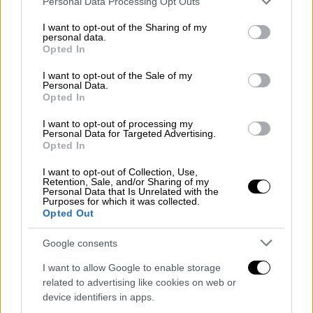
Personal Data Processing Opt Outs
services and may gather and store information including but
video
not limited to your visit or usage behaviour. You may click to
I want to opt-out of the Sharing of my
personal data.
grant or deny consent to Google and its third-party tags to
Opted In
use your data for below specified purposes in below Google
consent section.
I want to opt-out of the Sale of my
Personal Data.
Opted In
Επί τρεις αιώνες, η τύχη του
ναυαγίου
ήταν
I want to opt-out of processing my
άγνωστη -βρισκόταν κάπου, στον βυθό της
Personal Data for Targeted Advertising.
Opted In
Καραϊβικής
. Μέχρι που το 2015, η κυβέρνηση
της
Κολομβίας
διά του προέδρου της
Χουάν
I want to opt-out of Collection, Use,
Retention, Sale, and/or Sharing of my
Μανουέλ Σάντος,
ανακοίνωσε επισήμως ότι
Personal Data that Is Unrelated with the
Purposes for which it was collected.
η γαλέρα
Σαν
Χοσέ
βρέθηκε.
Opted Out
Το πρώτο στάδιο της αποστολής
Google consents
Αρχικά το
Κολομβιανό Ινστιτούτο
I want to allow Google to enable storage
Ανθρωπολογίας και Ιστορίας (ICANH)
θα
related to advertising like cookies on web or
device identifiers in apps.
επικεντρωθεί στη φωτογράφιση του