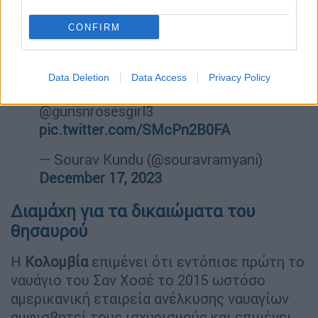
The Spanish galleon San José, sunk
in 1708 with treasure valued at nearly
CONFIRM
$20 billion, has been discovered off
the shores of Colombia.
Data Deletion
Data Access
Privacy Policy
See the amazing video, shared by
@gunsnrosesgirl3
pic.twitter.com/SMcPn2B0FA
— Sourav Kundu (@souravramyani)
December 17, 2023
Διαμάχη για τα δικαιώματα του
θησαυρού
Η
Κολομβία
επιμένει ότι εντόπισε πρώτη το
ναυάγιο του Σαν Χοσέ το 2015 ωστόσο
αμερικανική εταιρεία ανέλκυσης ναυαγίων
αμφισβητεί τους ισχυρισμούς και επιμένει