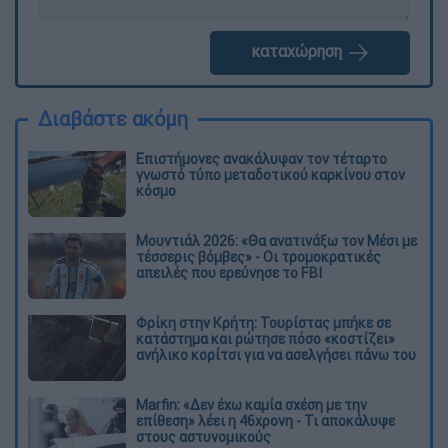
καταχώρηση
Διαβάστε ακόμη
Επιστήμονες ανακάλυψαν τον τέταρτο
γνωστό τύπο μεταδοτικού καρκίνου στον
κόσμο
Μουντιάλ 2026: «Θα ανατινάξω τον Μέσι με
τέσσερις βόμβες» - Οι τρομοκρατικές
απειλές που ερεύνησε το FBI
Φρίκη στην Κρήτη: Τουρίστας μπήκε σε
κατάστημα και ρώτησε πόσο «κοστίζει»
ανήλικο κορίτσι για να ασελγήσει πάνω του
Marfin: «Δεν έχω καμία σχέση με την
επίθεση» λέει η 46χρονη - Τι αποκάλυψε
στους αστυνομικούς