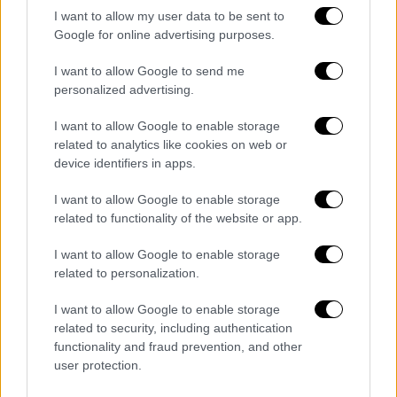
ναυαγίου με τη χρήση «μη παρεμβατικών»
I want to allow my user data to be sent to
αισθητήρων εξ αποστάσεως. Στη συνέχεια οι
Google for online advertising purposes.
εικόνες θα χρησιμοποιηθούν στη συνέχεια
I want to allow Google to send me
για την κατασκευή μιας απογραφής των
personalized advertising.
αρχαιολογικών ανακαλύψεων στον βυθό της
θάλασσας. Το
Κολομβιανό Ινστιτούτο
έχει
I want to allow Google to enable storage
related to analytics like cookies on web or
ανακηρύξει το σημείο του ναυαγίου εθνική
device identifiers in apps.
«προστατευόμενη αρχαιολογική περιοχή» για
να «διατηρήσει την επιστημονική και
I want to allow Google to enable storage
αρχαιολογική του αξία». Οι ερευνητές λένε
related to functionality of the website or app.
ότι σχεδιάζουν επίσης να χρησιμοποιήσουν
I want to allow Google to enable storage
ένα υποβρύχιο σκάφος με τεχνολογίες
related to personalization.
ηχητικού εντοπισμού θέσης, καθώς και ένα
τηλεχειριζόμενο όχημα με διάφορους
I want to allow Google to enable storage
related to security, including authentication
αισθητήρες και εργαλεία που μπορεί να
functionality and fraud prevention, and other
κατεβεί στον πυθμένα.
user protection.