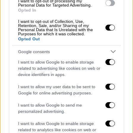
I want to opt-out of processing my
Personal Data for Targeted Advertising.
Στο Τορόντο, όπως αναφέρει το ΑΠΕ-
Opted In
ΜΠΕ, δεκάδες άνθρωποι κατασκήνωσαν όλη
I want to opt-out of Collection, Use,
τη νύχτα μπροστά από τη μοναδική μπουτίκ,
Retention, Sale, and/or Sharing of my
που ανοίγει τις πόρτες της για το κοινό.
Personal Data that Is Unrelated with the
Purposes for which it was collected.
Στην Οττάβα, ένας καταναλωτής είπε ότι
Opted Out
περίμενε δύο ώρες στο κρύο προκειμένου να
Google consents
είναι ο πρώτος πελάτης του καταστήματος
Fire and Flower.
I want to allow Google to enable storage
related to advertising like cookies on web or
«Είναι η απαρχή της πώλησης σε λιανική στο
device identifiers in apps.
Οντάριο, τη μεγαλύτερη αγορά του Καναδά,
I want to allow my user data to be sent to
επομένως έχουμε μεγάλες προσδοκίες από
Google for online advertising purposes.
το κατάστημά μας» ανέφερε στο Γαλλικό
Πρακτορείο ο Τρέβορ Φένκοτ, ο διευθυντής
I want to allow Google to send me
personalized advertising.
του Fire and Flower.
I want to allow Google to enable storage
«Προσδοκάμε σε καλές πωλήσεις σήμερα»
related to analytics like cookies on web or
υπογράμμισε, ενώ πελάτες είχαν κατακλύσει