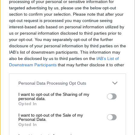
processing of your personal or sensitive information for
(AP)
targeted advertising by us, please use the below opt-out
section to confirm your selection. Please note that after your
opt-out request is processed you may continue seeing
Προσθέστε το ΕΘΝΟΣ στη Google
interest-based ads based on personal information utilized by
us or personal information disclosed to third parties prior to
Τα πρώτα ιδιωτικά καταστήματα πώλησης
your opt-out. You may separately opt-out of the further
κάνναβης
άνοιξαν σήμερα στο Οντάριο,
disclosure of your personal information by third parties on the
IAB’s list of downstream participants. This information may
προκαλώντας τον ενθουσιασμό των
also be disclosed by us to third parties on the
IAB’s List of
καταναλωτών της επαρχίας, της πλέον
Downstream Participants
that may further disclose it to other
πυκνοκατοικημένης του
Καναδά
, σχεδόν έξι
third parties.
μήνες μετά τη νομιμοποίηση της ουσίας για
Please note that this website/app uses one or more Google
Personal Data Processing Opt Outs
ψυχαγωγικούς σκοπούς.
services and may gather and store information including but
not limited to your visit or usage behaviour. You may click to
I want to opt-out of the Sharing of my
Μετά τη νομιμοποίησή της την 17η
personal data.
grant or deny consent to Google and its third-party tags to
Opted In
Οκτωβρίου, οι κάτοικοι του Οντάριο δεν
use your data for below specified purposes in below Google
μπορούσαν να προμηθευτούν κάνναβη παρά
consent section.
I want to opt-out of the Sale of my
Personal Data.
μονάχα παραγγέλλοντάς την διαδικτυακά
Opted In
από την κυβερνητική υπηρεσία διανομής.