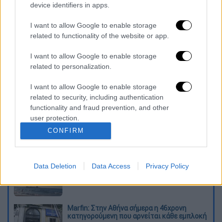
device identifiers in apps.
το κατάστημά του, στην καρδιά της Οττάβας.
I want to allow Google to enable storage
Ο Καναδάς έγινε τον Οκτώβριο η δεύτερη
related to functionality of the website or app.
χώρα στον κόσμο που νομιμοποίησε την
I want to allow Google to enable storage
κατοχή και κατανάλωση κάνναβης για
related to personalization.
ψυχαγωγικούς σκοπούς, πέντε χρόνια μετά
την Ουρουγουάη.
I want to allow Google to enable storage
related to security, including authentication
Διαβάστε ακόμη
functionality and fraud prevention, and other
user protection.
Κυνήγι χρόνου στα λεωφορεία: Οι οδηγοί
CONFIRM
της ΟΣΥ καταγγέλλουν δρομολόγια που
«δεν βγαίνουν» και προειδοποιούν για
κινδύνους
Data Deletion
Data Access
Privacy Policy
Πώς έγινε η τραγωδία στα Μάλια: Η 40χρονη
πνίγηκε για να σώσει τη φίλη της
Marfin: Στην Αθήνα σήμερα η 46χρονη
κατηγορούμενη που αρνείται κάθε εμπλοκή