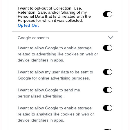
συζήτηση σε σχέση με το
ποιες εκδοχές από
I want to opt-out of Collection, Use,
αυτές που έχουν διατυπωθεί
στα μέσα
Retention, Sale, and/or Sharing of my
Personal Data that Is Unrelated with the
ενημέρωσης,
θα επιβεβαιωθούν
τελικά.
Purposes for which it was collected.
Opted Out
Νέα διπλωματική κόντρα Μόσχας -
Google consents
Δύσης
I want to allow Google to enable storage
Πολλά ρεπορτάζ στον ρωσικό τύπο
related to advertising like cookies on web or
επιβεβαιώνουν ότι, ο ίδιος ο κρατούμενος
device identifiers in apps.
αλλά και οι δικηγόροι του, τα τελευταία
I want to allow my user data to be sent to
χρόνια
είχαν παραπονεθεί επανειλημμένα για
Google for online advertising purposes.
τις σοβαρές επιπτώσεις στην υγεία του
από
τις
συνθήκες κράτησης
στη φυλακή αυτή
I want to allow Google to send me
personalized advertising.
αλλά και από την απομόνωση στην οποία
βρέθηκε επανειλημμένα.
I want to allow Google to enable storage
related to analytics like cookies on web or
Έχει ξεσπάσει, την ίδια στιγμή, και
μεγάλη
device identifiers in apps.
διπλωματική κόντρα μεταξύ της Μόσχας και