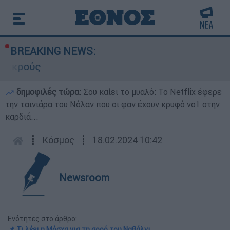
BREAKING NEWS:
ούς
δημοφιλές τώρα:
Σου καίει το μυαλό: Το Netflix έφερε
την ταινιάρα του Νόλαν που οι φαν έχουν κρυφό νο1 στην
καρδιά...
┋
Κόσμος
┋
18.02.2024 10:42
Newsroom
Ενότητες στο άρθρο:
📌 Τι λέει η Μόσχα για τη σορό του Ναβάλνι