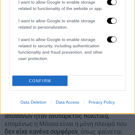
I want to allow Google to enable storage
των δυτικών πρωτευουσών
που έσπευσαν
related to functionality of the website or app.
να κατηγορήσουν τις ρωσικές αρχές για τον
θάνατο του Ναβάλνι. Το ρωσικό υπουργείο
I want to allow Google to enable storage
Εξωτερικών έκανε λόγο για
ευθεία
related to personalization.
παρέμβαση στα εσωτερικά της Ρωσίας,
και
I want to allow Google to enable storage
μάλιστα κατονόμασε τον Αμερικανό
related to security, including authentication
πρόεδρο, Τζο Μπάιντεν.
functionality and fraud prevention, and other
user protection.
Ποιος ωφελείται από τον θάνατο του;
Σε όλα τα ρωσικά μέσα ενημέρωσης, πάντως,
CONFIRM
οι αναλυτές υπογραμμίζουν ότι θα πρέπει να
απαντηθεί το βασικό, νομικό ερώτημα, ποιος
ωφελείται από το θάνατο του Ναβάλνι. Οι
Data Deletion
Data Access
Privacy Policy
Ρώσοι εκτιμούν ότι, τη δεδομένη στιγμή, ο
αποθανών ήταν ανύπαρκτος πολιτικά,
επομένως η Μόσχα είναι η μόνη πλευρά που
δεν είχε κανένα συμφέρον
, όπως φαίνεται