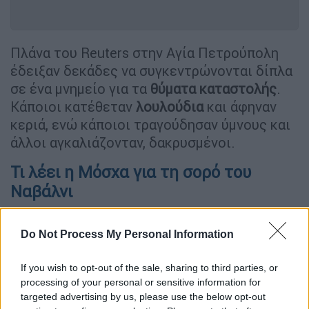
Πλάνα του Reuters στην Αγία Πετρούπολη
έδειξαν δεκάδες να συγκεντρώνονται δίπλα
σε ένα μνημείο για τα
θύματα καταστολής
.
Κάποιοι κατέθεταν
λουλούδια
και άφηναν
κεριά, ενώ κάποιοι τραγούδησαν ύμνους και
άλλοι αγκαλιάζονταν, δακρυσμένοι.
Τι λέει η Μόσχα για τη σορό του
Ναβάλνι
Το βράδυ του Σαββάτου (17/2) το
Κρεμλίνο
Do Not Process My Personal Information
έδωσε απαντήσεις στις
αιτιάσεις της Δύσης
για τον
θάνατο
του
Αλεξέι Ναβάλνι
καθώς
If you wish to opt-out of the sale, sharing to third parties, or
και το
θρίλερ με τη σορό
του.
processing of your personal or sensitive information for
targeted advertising by us, please use the below opt-out
Από τη
διοίκηση της φυλακής όπου πέθανε
ο