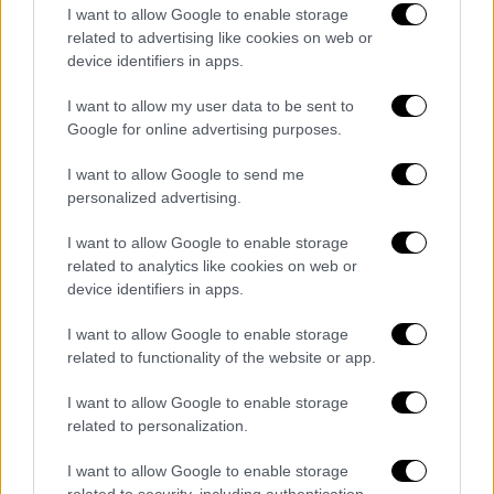
I want to allow Google to enable storage
related to advertising like cookies on web or
device identifiers in apps.
video
I want to allow my user data to be sent to
Google for online advertising purposes.
I want to allow Google to send me
personalized advertising.
Στο μεταξύ ο
ισραηλινός στρατός
I want to allow Google to enable storage
related to analytics like cookies on web or
ανακοίνωσε σήμερα ότι
σκότωσε δεκάδες
device identifiers in apps.
Παλαιστίνιους
μαχητές
και κατέσχεσε
μεγάλες ποσότητες
όπλων
στη διάρκεια της
I want to allow Google to enable storage
προηγούμενης ημέρες σε μάχες στη Λωρίδα
related to functionality of the website or app.
της Γάζας.
I want to allow Google to enable storage
related to personalization.
Το Ισραήλ
επικεντρώνει τις επιχειρήσεις
του στην πόλη Χαν Γιούνις, όπου, σύμφωνα
I want to allow Google to enable storage
με την ανακοίνωση, τα ισραηλινά