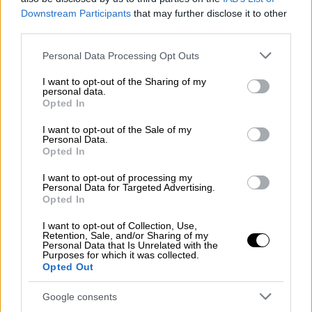
Κίντρα.
Downstream Participants
that may further disclose it to other
third parties.
Ο ίδιος εξήγησε ότι το νοσοκομείο τέθηκε
Please note that this website/app uses one or more Google
εκτός λειτουργίας λόγω της
έλλειψης
Personal Data Processing Opt Outs
services and may gather and store information including but
καυσίμων
και των
συγκρούσεων
που
not limited to your visit or usage behaviour. You may click to
I want to opt-out of the Sharing of my
μαίνονται στην περιοχή γύρω από αυτό.
personal data.
grant or deny consent to Google and its third-party tags to
Opted In
use your data for below specified purposes in below Google
Το Νάσερ
ήταν μέχρι σήμερα το μεγαλύτερο
consent section.
I want to opt-out of the Sale of my
εν λειτουργία
νοσοκομείο της Λωρίδας της
Personal Data.
Opted In
Γάζας. Αυτή την εβδομάδα βρέθηκε να
πολιορκείται από τον ισραηλινό στρατό, με
I want to opt-out of processing my
Personal Data for Targeted Advertising.
τις ισραηλινές δυνάμεις να πραγματοποιούν
Opted In
επιδρομή μέσα σε αυτό την Πέμπτη.
I want to opt-out of Collection, Use,
Retention, Sale, and/or Sharing of my
Ο ισραηλινός στρατός ανακοίνωσε
Personal Data that Is Unrelated with the
Purposes for which it was collected.
ότι σκότωσε δεκάδες μαχητές
Opted Out
Google consents