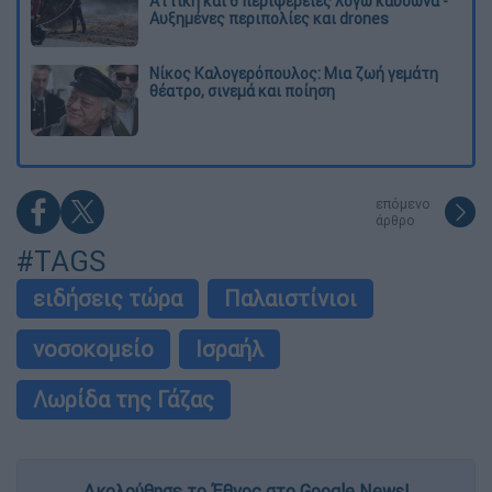
Αττική και 6 περιφέρειες λόγω καύσωνα -
Αυξημένες περιπολίες και drones
Νίκος Καλογερόπουλος: Μια ζωή γεμάτη
θέατρο, σινεμά και ποίηση
επόμενο
άρθρο
#TAGS
ειδήσεις τώρα
Παλαιστίνιοι
νοσοκομείο
Ισραήλ
Λωρίδα της Γάζας
Ακολούθησε το Έθνος στο Google News!