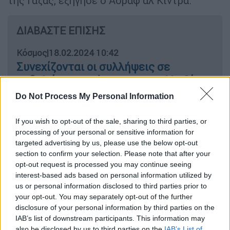
της Γάζας, εξήγησε ο Άσραφ αλ Κίντρα.
ΔΙΑΒΑΣΤΕ ΕΠΙΣΗΣ
Κόσμος
|
18.02.2024 10:42
Συνεχίζονται οι συλλήψεις σε
εκδηλώσεις μνήμης για τον Αλεξέι
Ναβάλνι
Do Not Process My Personal Information
If you wish to opt-out of the sale, sharing to third parties, or
processing of your personal or sensitive information for
«Το ιατρικό συγκρότημα Νάσερ αποτελεί τη
targeted advertising by us, please use the below opt-out
section to confirm your selection. Please note that after your
ραχοκοκαλιά της υγειονομικής περίθαλψης
opt-out request is processed you may continue seeing
στη νότια Λωρίδα της Γάζας. Η διακοπή της
interest-based ads based on personal information utilized by
λειτουργίας του ισοδυναμεί με
θανατική
us or personal information disclosed to third parties prior to
ποινή
για
εκατοντάδες χιλιάδες
your opt-out. You may separately opt-out of the further
disclosure of your personal information by third parties on the
εκτοπισμένους
Παλαιστίνιους στη Χαν
IAB’s list of downstream participants. This information may
Γιούνις και τη Ράφα», υπογράμμισε ο αλ
also be disclosed by us to third parties on the
IAB’s List of