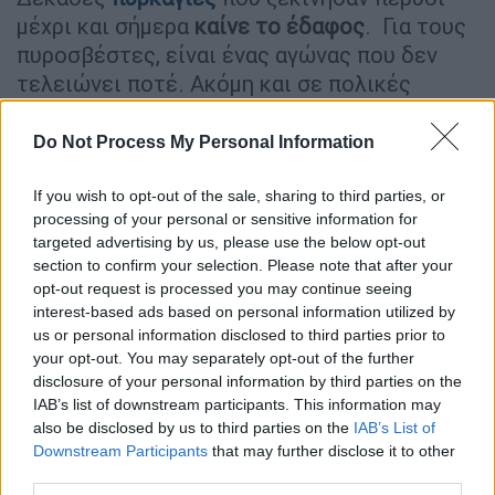
μέχρι και σήμερα
καίνε το έδαφος
. Για τους
πυροσβέστες, είναι ένας αγώνας που δεν
τελειώνει ποτέ. Ακόμη και σε πολικές
θερμοκρασίες εξακολουθούν να δίνουν
μάχη
με σχεδόν 150 φωτιές
.
Do Not Process My Personal Information
If you wish to opt-out of the sale, sharing to third parties, or
ΔΙΑΒΑΣΤΕ ΕΠΙΣΗΣ
processing of your personal or sensitive information for
targeted advertising by us, please use the below opt-out
Κόσμος
|
23.02.2024 08:30
section to confirm your selection. Please note that after your
Φρίκη στις ΗΠΑ: Μητέρα έβαλε
opt-out request is processed you may continue seeing
φωτιά στο σπίτι και σκότωσε τα 4
interest-based ads based on personal information utilized by
us or personal information disclosed to third parties prior to
παιδιά της - Η τελευταία της
your opt-out. You may separately opt-out of the further
ανάρτηση
disclosure of your personal information by third parties on the
IAB’s list of downstream participants. This information may
also be disclosed by us to third parties on the
IAB’s List of
Downstream Participants
that may further disclose it to other
Όπως αναφέρει το Γαλλικό πρακτορείο,
third parties.