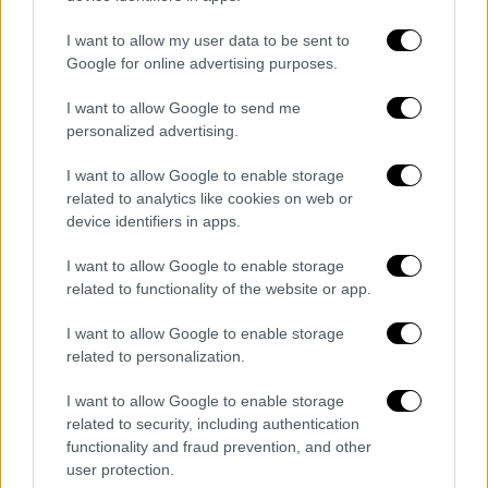
Γιατί δυσκολεύουν τους πυροσβέστες
I want to allow my user data to be sent to
Οι
φωτιές
αυτές είναι δύσκολο να
Google for online advertising purposes.
αντιμετωπιστούν αλλά και να
εντοπιστούν
I want to allow Google to send me
καθώς απαιτείται
σκάψιμο του εδάφους
σε
personalized advertising.
μεγάλο βάθος για να
αποκαλυφθεί
το
στρώμα
που
καίγεται
.
I want to allow Google to enable storage
related to analytics like cookies on web or
Στην Αλμπέρτα, η κυβέρνηση κήρυξε την
device identifiers in apps.
Τρίτη πρόωρη έναρξη της
αντιπυρικής
I want to allow Google to enable storage
περιόδου
, η οποία κανονικά αρχίζει την 1η
related to functionality of the website or app.
Μαρτίου. Εκτός από τις περσινές πυρκαγιές
ζόμπι, η πυροσβεστική αντιμετωπίζει και
I want to allow Google to enable storage
νέες
εστίες
που ξέσπασαν φέτος.
related to personalization.
Οι φωτιές αυτές είναι ιδιαίτερα επίφοβες
I want to allow Google to enable storage
related to security, including authentication
για τους πυροσβέστες, αφού
μπορεί να
functionality and fraud prevention, and other
φουντώσουν
όταν λιώσουν οι
πάγοι
την
user protection.