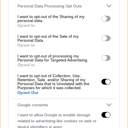
φέτος υπάρχουν
10 έως 12 φορές
Please note that this website/app uses one or more Google
Personal Data Processing Opt Outs
περισσότερες πυρκαγιές - ζόμπι
που
services and may gather and store information including but
σιγοκαίνε κάτω από την επιφάνεια της
not limited to your visit or usage behaviour. You may click to
I want to opt-out of the Sharing of my
personal data.
grant or deny consent to Google and its third-party tags to
τάιγκα κατά τη διάρκεια του
χειμώνα
, ενώ
Opted In
use your data for below specified purposes in below Google
τις συντηρούν τα στρώματα ξεραμένης
consent section.
I want to opt-out of the Sale of my
τύρφης και οργανικής ύλης
.
Personal Data.
Opted In
VIDEO: 'Zombie' blazes and drought:
I want to opt-out of processing my
Canada heads for brutal fire season.
Personal Data for Targeted Advertising.
Opted In
Beneath the ground in Western
I want to opt-out of Collection, Use,
Retention, Sale, and/or Sharing of my
Canada, dozens of so-called "zombie
Personal Data that Is Unrelated with the
Purposes for which it was collected.
fires" that started last year are still
Opted Out
burning
pic.twitter.com/gONwYnnjnT
Google consents
— AFP News Agency (@AFP)
I want to allow Google to enable storage
February 23, 2024
related to advertising like cookies on web or
device identifiers in apps.