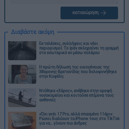
καταχώρηση
Διαβάστε ακόμη
Εκτελέσεις, συλλήψεις και νέοι
περιορισμοί: Το Ιράν σκληραίνει τη γραμμή
στο εσωτερικό εν μέσω πολέμου
Η πρώτη δήλωση της οικογένειας της
38χρονης Βρετανίδας που δολοφονήθηκε
στην Κυψέλη
Ντύθηκε «Χάρος», ανέβηκε στην οροφή
νοσοκομείου και κοιτούσε επίμονα τους
ασθενείς
«Όχι γκέι 17 Pro, αλλά σπασμένο 11άρι»:
Ρώσοι διαλύουν τα iPhone τους στο TikTok
για να... γίνουν πιο άνδρες