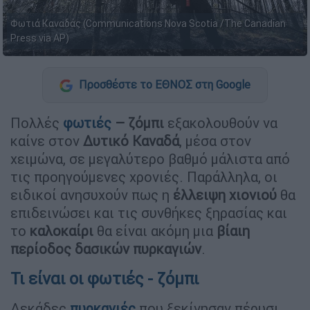
Φωτιά Καναδάς (Communications Nova Scotia /The Canadian
Press via AP)
Προσθέστε το ΕΘΝΟΣ στη Google
Πολλές
φωτιές
– ζόμπι
εξακολουθούν να
καίνε στον
Δυτικό Καναδά
, μέσα στον
χειμώνα, σε μεγαλύτερο βαθμό μάλιστα από
τις προηγούμενες χρονιές. Παράλληλα, οι
ειδικοί ανησυχούν πως η
έλλειψη χιονιού
θα
επιδεινώσει και τις συνθήκες ξηρασίας και
το
καλοκαίρι
θα είναι ακόμη μια
βίαιη
περίοδος δασικών πυρκαγιών
.
Τι είναι οι φωτιές - ζόμπι
Δεκάδες
πυρκαγιές
που ξεκίνησαν πέρυσι