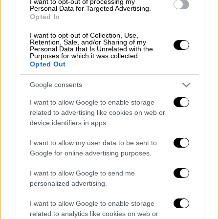
στους πόλους του
κοσμικού τιτάνα
. Τα
I want to opt-out of processing my
Personal Data for Targeted Advertising.
σωματίδια σε αυτές τις περιοχές
Opted In
επιταχύνονται σε ταχύτητες που πλησιάζουν
I want to opt-out of Collection, Use,
αυτές του φωτός ως εξαιρετικά
Retention, Sale, and/or Sharing of my
Personal Data that Is Unrelated with the
συσπειρωμένοι πίδακες
. Καθώς αυτοί οι
Purposes for which it was collected.
σχετικιστικοί πίδακες εκτοξεύονται, οι
Opted Out
εκρήξεις συνοδεύονται από φωτεινές
Google consents
ηλεκτρομαγνητικές εκπομπές.
I want to allow Google to enable storage
Ως αποτέλεσμα αυτών των φαινομένων, τα
related to advertising like cookies on web or
κβάζαρ που τροφοδοτούνται από
device identifiers in apps.
υπερμεγέθεις μαύρες τρύπες σε ενεργούς
I want to allow my user data to be sent to
γαλαξιακούς πυρήνες (AGN) είναι συχνά τόσο
Google for online advertising purposes.
φωτεινά που το φως που εκπέμπουν συχνά
επισκιάζει το συνδυασμένο φως κάθε
I want to allow Google to send me
personalized advertising.
άστρου του γαλαξία που τα περιβάλλει.
I want to allow Google to enable storage
Τι έδειξε η ανάλυση
related to analytics like cookies on web or