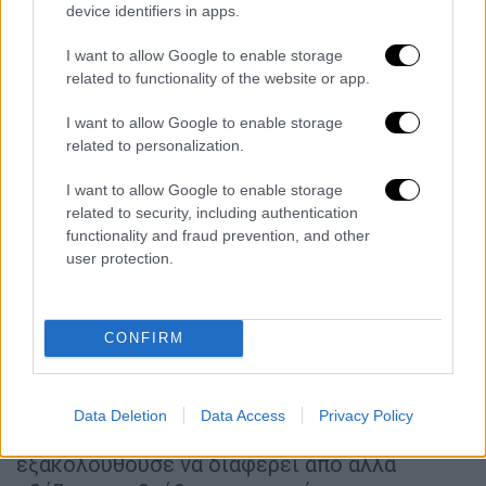
device identifiers in apps.
Η τεράστια ποσότητα ακτινοβολίας που
εκπέμπεται γύρω από τη συγκεκριμένη
I want to allow Google to enable storage
υπερμεγέθη μαύρη τρύπα
την έκανε να
related to functionality of the website or app.
αποκτήσει μια μικρή σημειακή εμφάνιση στα
I want to allow Google to enable storage
δεδομένα του JWST.
related to personalization.
«Η
ανάλυση των χρωμάτων
του αντικειμένου
I want to allow Google to enable storage
έδειξε ότι δεν ήταν ένας τυπικός γαλαξίας
related to security, including authentication
που σχηματίζει αστέρια. Αυτό ενίσχυσε
functionality and fraud prevention, and other
user protection.
περαιτέρω την υπόθεση της υπερμεγέθους
μαύρης τρύπας», δήλωσε η Rachel Bezanson,
από το Πανεπιστήμιο του Πίτσμπουργκ και
CONFIRM
συν-επικεφαλής του προγράμματος
UNCOVER
. «Μαζί με το συμπαγές μέγεθός
του, έγινε φανερό ότι επρόκειτο πιθανότατα
Data Deletion
Data Access
Privacy Policy
για μια υπερμεγέθη μαύρη τρύπα, αν και
εξακολουθούσε να διαφέρει από άλλα