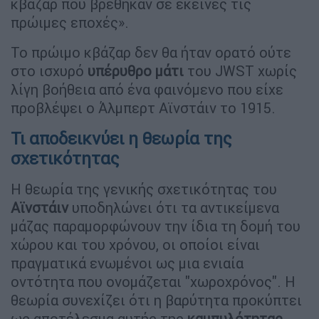
κβάζαρ που βρέθηκαν σε εκείνες τις
πρώιμες εποχές».
Το πρώιμο κβάζαρ δεν θα ήταν ορατό ούτε
στο ισχυρό
υπέρυθρο μάτι
του JWST χωρίς
λίγη βοήθεια από ένα φαινόμενο που είχε
προβλέψει ο Άλμπερτ Αϊνστάιν το 1915.
Τι αποδεικνύει η θεωρία της
σχετικότητας
Η θεωρία της γενικής σχετικότητας του
Αϊνστάιν
υποδηλώνει ότι τα αντικείμενα
μάζας παραμορφώνουν την ίδια τη δομή του
χώρου και του χρόνου, οι οποίοι είναι
πραγματικά ενωμένοι ως μια ενιαία
οντότητα που ονομάζεται "χωροχρόνος". Η
θεωρία συνεχίζει ότι η βαρύτητα προκύπτει
ως αποτέλεσμα αυτής της
καμπυλότητας
.