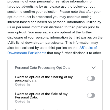
processing of your personal or sensitive information for
επρόκειτο για ένα αντικείμενο που μοιάζει
targeted advertising by us, please use the below opt-out
με
κβάζαρ
».
section to confirm your selection. Please note that after your
opt-out request is processed you may continue seeing
Κβάζαρ
interest-based ads based on personal information utilized by
us or personal information disclosed to third parties prior to
Τα κβάζαρ δημιουργούνται όταν
άφθονες
your opt-out. You may separately opt-out of the further
ποσότητες ύλης
περιβάλλουν υπερμεγέθεις
disclosure of your personal information by third parties on the
μαύρες τρύπες όπως αυτή. Αυτή η ύλη
IAB’s list of downstream participants. This information may
also be disclosed by us to third parties on the
IAB’s List of
σχηματίζει ένα
δίσκο αερίου
και σκόνης
που
Downstream Participants
that may further disclose it to other
ονομάζεται δίσκος προσαύξησης και
third parties.
σταδιακά τροφοδοτεί τη μαύρη τρύπα. Η
Please note that this website/app uses one or more Google
τεράστια βαρυτική επιρροή της μαύρης
Personal Data Processing Opt Outs
services and may gather and store information including but
τρύπας αναδεύει αυτή την ύλη,
not limited to your visit or usage behaviour. You may click to
I want to opt-out of the Sharing of my
personal data.
δημιουργώντας έντονες θερμοκρασίες και
grant or deny consent to Google and its third-party tags to
Opted In
προκαλώντας τη λάμψη της.
use your data for below specified purposes in below Google
consent section.
I want to opt-out of the Sale of my
Επιπλέον, η ύλη που δεν πέφτει στην
Personal Data.
Opted In
υπερμεγέθη μαύρη τρύπα διοχετεύεται