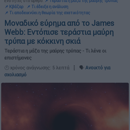
Ενότητες στο άρθρο:
📌 Τεράστια η μάζα της μαύρης τρύπας
📌 Κβάζαρ
📌 Τι έδειξε η ανάλυση
📌 Τι αποδεικνύει η θεωρία της σχετικότητας
Μοναδικό εύρημα από το James
Webb: Εντόπισε τεράστια μαύρη
τρύπα με κόκκινη σκιά
Τεράστια η μάζα της μαύρης τρύπας - Τι λένε οι
επιστήμονες
🕛 χρόνος ανάγνωσης: 5 λεπτά ┋ 🗣️
Ανοικτό για
σχολιασμό