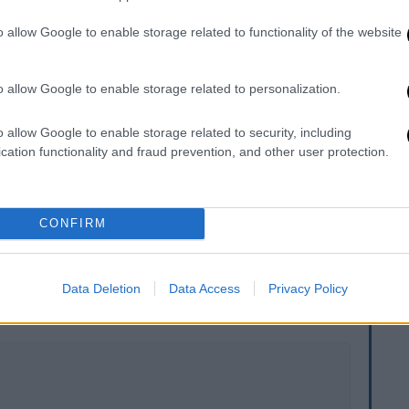
αβε
διακινητές των πλαστών
o allow Google to enable storage related to functionality of the website
ς Βαρκελώνης και στον σταθμό
 περιπτώσεις είχαν στην κατοχή τους
o allow Google to enable storage related to personalization.
 αξίας
70.000 ευρώ
.
o allow Google to enable storage related to security, including
ίχαν δυνάμεις
από την
Ισπανία
, την
Ιταλία
cation functionality and fraud prevention, and other user protection.
νο Νοέμβριο αφού μεγάλοι αριθμοί πλαστών
η Βαρκελώνη.
CONFIRM
. Το ΕΘΝΟΣ θα παρεμβαίνει και τα προσβλητικά σχόλια θα
Data Deletion
Data Access
Privacy Policy