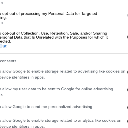
ιμοποιούσαν ειδικά μελάνια,
In
α σχεδιασμένα για να παρακάμπτουν τους
to opt-out of processing my Personal Data for Targeted
σε η εκπρόσωπος της Ισπανικής Εθνικής
ing.
In
o opt-out of Collection, Use, Retention, Sale, and/or Sharing
ersonal Data that Is Unrelated with the Purposes for which it
lected.
Out
υλβάνια: Τα βαγόνια έπεσαν στο
consents
o allow Google to enable storage related to advertising like cookies on
evice identifiers in apps.
o allow my user data to be sent to Google for online advertising
s.
to allow Google to send me personalized advertising.
 Βαρκελώνη, μια
συμμορία
προσώπων
α χαρτονομίσματα στην Ιταλία, τη Γαλλία,
o allow Google to enable storage related to analytics like cookies on
evice identifiers in apps.