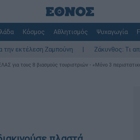
λάδα
Κόσμος
Αθλητισμός
Ψυχαγωγία
F
κτέλεση Ζαμπούνη
Ζάκυνθος: Τι απαντά η Ε
ΕΛΑΣ για τους 8 βιασμούς τουριστριών - «Μόνο 3 περιστατικ
διακινούσε πλαστά