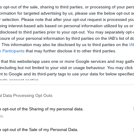
to opt-out of the sale, sharing to third parties, or processing of your per
formation for targeted advertising by us, please use the below opt-out s
r selection. Please note that after your opt-out request is processed y
eing interest-based ads based on personal information utilized by us or
disclosed to third parties prior to your opt-out. You may separately opt-
losure of your personal information by third parties on the IAB’s list of
. This information may also be disclosed by us to third parties on the
IA
Participants
that may further disclose it to other third parties.
 that this website/app uses one or more Google services and may gath
including but not limited to your visit or usage behaviour. You may click 
 to Google and its third-party tags to use your data for below specifi
 το ΕΘΝΟΣ στη Google
ogle consent section.
ως προέβη σε
14 συλλήψεις
σε σχέση με
l Data Processing Opt Outs
ρώ
και συνολικής ονομαστικής αξίας
ενός
σαν χωρίς να εντοπισθούν από τα ATM
και
o opt-out of the Sharing of my personal data.
ι στην
Ελλάδα
.
In
 από την οργάνωση, ήταν
χειροποίητα
και
o opt-out of the Sale of my Personal Data.