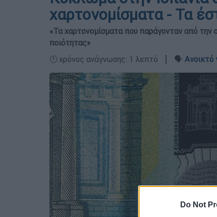
χαρτονομίσματα - Τα έσ
«Τα χαρτονομίσματα που παράγονταν από την ο
ποιότητας»
🕛 χρόνος ανάγνωσης: 1 λεπτό ┋ 🗣️
Ανοικτό 
Do Not Pr