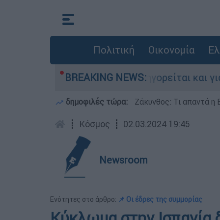
Πολιτική
Οικονομία
Ελ
ίες στην Ελλάδα - Κατηγορείται και για την ε
BREAKING NEWS:
δημοφιλές τώρα:
Ζάκυνθος: Τι απαντά η 
┋
Κόσμος
┋
02.03.2024 19:45
Newsroom
Ενότητες στο άρθρο:
📌 Οι έδρες της συμμορίας
Κύκλωμα στην Ισπανία 