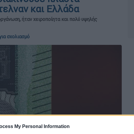
τελναν και Ελλάδα
ργάνωση, ήταν χειροποίητα και πολύ υψηλής
για σχολιασμό
ocess My Personal Information