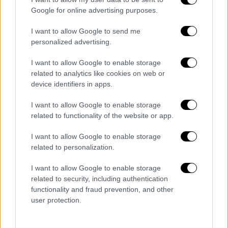
— International African Press
Google for online advertising purposes.
(@IAPNews)
March 2, 2024
I want to allow Google to send me
personalized advertising.
Σάλος με τον CEO της εταιρείας που
πήρε αύξηση
I want to allow Google to enable storage
related to analytics like cookies on web or
To
ατύχημα
έλαβε χώρα λίγες ημέρες
device identifiers in apps.
αφότου αποκαλύφθηκε ότι ο διευθύνων
I want to allow Google to enable storage
σύμβουλος της
Norfolk
Southern
,
Alan H.
related to functionality of the website or app.
Shaw,
έλαβε αύξηση μισθού κατά
37%
το
2023
, την ίδια χρονιά που η εταιρεία του
I want to allow Google to enable storage
related to personalization.
ενεπλάκη σε έναν άλλο εκτροχιασμό στο
Οχάιο.
I want to allow Google to enable storage
related to security, including authentication
Μάλιστα κάτοικοι του
Οχάιο
δεν έχουν
functionality and fraud prevention, and other
ακόμη επιστρέψει στα σπίτια τους, αφού
user protection.
αναγκάστηκαν να φύγουν όταν ο
εκτροχιασμός έριξε χιλιάδες γαλόνια