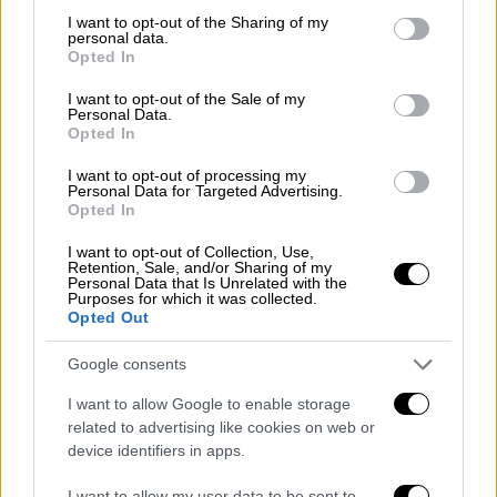
https://t.co/yeFGf9PTe5
not limited to your visit or usage behaviour. You may click to
I want to opt-out of the Sharing of my
pic.twitter.com/yoKhGEH5T6
personal data.
grant or deny consent to Google and its third-party tags to
Opted In
use your data for below specified purposes in below Google
— Daily Mail (@DailyMail)
March 2,
consent section.
I want to opt-out of the Sale of my
2024
Personal Data.
Opted In
Ο εκτροχιασμός έγινε κοντά στο τετράγωνο
I want to opt-out of processing my
2200 του
Riverside Drive στο Lower Saucon
Personal Data for Targeted Advertising.
Opted In
Township.
I want to opt-out of Collection, Use,
#BREAKING
: A Norfolk Southern
Retention, Sale, and/or Sharing of my
Personal Data that Is Unrelated with the
freight train derails and plunges into
Purposes for which it was collected.
Opted Out
a river in Lower Saucon Township,
Pennsylvania.
Google consents
I want to allow Google to enable storage
No injuries or leaks have been
related to advertising like cookies on web or
reported
device identifiers in apps.
pic.twitter.com/TWcLK4FhFF
I want to allow my user data to be sent to