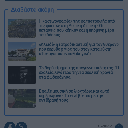
Διαβάστε ακόμη
Η «ακτινογραφία» της καταστροφής από
τις φωτιές στη Δυτική Αττική - Οι
εκτάσεις που κάηκαν και η επόμενη μέρα
του δάσους
«Κλειδί» η ιατροδικαστική για τον 90χρονο
που έκρυβε ο γιος του στον καταψύκτη -
«Τον αγαπούσε παθολογικά»
Το βαρύ τίμημα της υπογεννητικότητας: 11
σχολεία λιγότερα τη νέα σχολική χρονιά
στα Δωδεκάνησα
Έπαιξε μουσική σε λιοντάρια και αυτά
«ημέρεψαν» - Το viral βίντεο με την
αντίδρασή τους
επόμενο