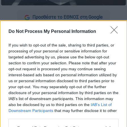
Προσθέστε το ΕΘΝΟΣ στη Google
Do Not Process My Personal Information
Οι
Γάλλοι αγρότες
είναι ενδεχόμενο να
οργανώσουν περισσότερες διαδηλώσεις,
If you wish to opt-out of the sale, sharing to third parties, or
αλλά και αποκλεισμούς δρόμων μέσα στις
processing of your personal or sensitive information for
επόμενες εβδομάδες, ώστε να πιέσουν την
targeted advertising by us, please use the below opt-out
κυβέρνηση
να εκπληρώσει τις υποσχέσεις
section to confirm your selection. Please note that after your
βοήθειας προς τον
αγροτικό τομέα,
όπως
opt-out request is processed you may continue seeing
interest-based ads based on personal information utilized by
δήλωσε σήμερα ο
Αρνό
Ρουσό
, που ηγείται
us or personal information disclosed to third parties prior to
της μεγαλύτερης αγροτικής ένωσης
FNSEA
.
your opt-out. You may separately opt-out of the further
disclosure of your personal information by third parties on the
IAB’s list of downstream participants. This information may
ΔΙΑΒΑΣΤΕ ΕΠΙΣΗΣ
also be disclosed by us to third parties on the
IAB’s List of
Downstream Participants
that may further disclose it to other
Κόσμος
|
03.03.2024 17:16
third parties.
Η εξαφάνιση της πτήσης MH370
Please note that this website/app uses one or more Google