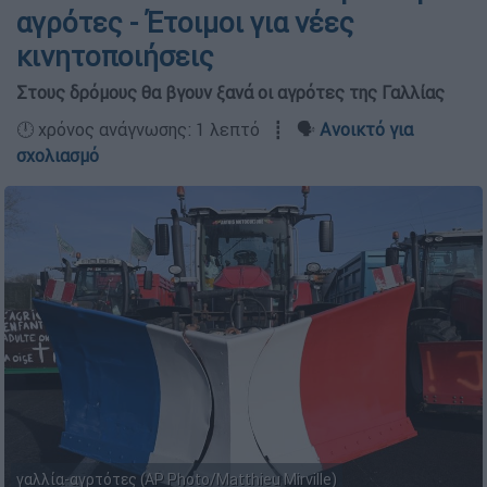
αγρότες - Έτοιμοι για νέες
κινητοποιήσεις
Στους δρόμους θα βγουν ξανά οι αγρότες της Γαλλίας
🕛 χρόνος ανάγνωσης: 1 λεπτό ┋ 🗣️
Ανοικτό για
σχολιασμό
γαλλία-αγρτότες (AP Photo/Matthieu Mirville)