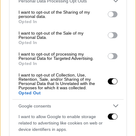
παραμένει μυστήριο, 10 χρόνια μετά -
Personal Data Processing Opt Outs
services and may gather and store information including but
Η Μαλαισία πιέζει για έρευνες
not limited to your visit or usage behaviour. You may click to
I want to opt-out of the Sharing of my
personal data.
grant or deny consent to Google and its third-party tags to
Opted In
use your data for below specified purposes in below Google
consent section.
I want to opt-out of the Sale of my
Συνεχίζουν να διεκδικούν
Personal Data.
Opted In
Οι αγρότες σε όλη την
Ευρώπη
διαδηλώνουν
I want to opt-out of processing my
Personal Data for Targeted Advertising.
εδώ και εβδομάδες για αυτά που
Opted In
χαρακτηρίζουν ως υπερβολικά περιοριστικά
μέτρα προστασίας του περιβάλλοντος, για
I want to opt-out of Collection, Use,
Retention, Sale, and/or Sharing of my
την προστασία του ανταγωνισμού των τιμών
Personal Data that Is Unrelated with the
Purposes for which it was collected.
από φθηνές εισαγωγές αγροτικών
Opted Out
προϊόντων από χώρες εκτός της
Google consents
Ευρωπαϊκής Ένωσης
, αλλά και για την
μείωση της αύξησης του κόστους
I want to allow Google to enable storage
παραγωγής που μειώνει τα αγροτικά
related to advertising like cookies on web or
device identifiers in apps.
εισοδήματα.