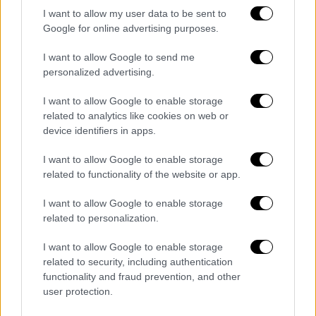
I want to allow my user data to be sent to
Ο
Ρουσό
μίλησε στην τηλεόραση
BFM TV
Google for online advertising purposes.
κατά την τελευταία ημέρα της
Αγροτικής
Έκθεσης του
Παρισιού
και πριν από την
I want to allow Google to send me
συνάντησή του με τον πρόεδρο
Εμανουέλ
personalized advertising.
Μακρόν
μαζί με άλλους εκπροσώπους
I want to allow Google to enable storage
αγροτικών ενώσεων, στο προεδρικό μέγαρο
related to analytics like cookies on web or
των
Ηλυσίων
στα μέσα
Μαρτίου
.
device identifiers in apps.
I want to allow Google to enable storage
related to functionality of the website or app.
Τα σχολιά σας δημοσιεύονται άμεσα με δική σας ευθύνη. Το
ΕΘΝΟΣ θα παρεμβαίνει και τα προσβλητικά σχόλια θα
I want to allow Google to enable storage
διαγράφονται
related to personalization.
I want to allow Google to enable storage
related to security, including authentication
functionality and fraud prevention, and other
user protection.