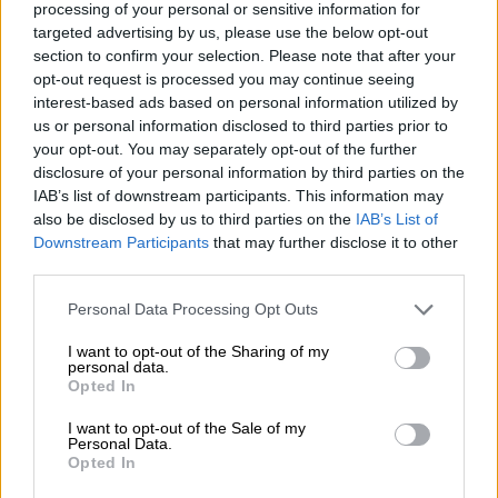
processing of your personal or sensitive information for
targeted advertising by us, please use the below opt-out
section to confirm your selection. Please note that after your
opt-out request is processed you may continue seeing
Ο Αυστραλός πρωθυπουργός
Άντονι
interest-based ads based on personal information utilized by
Αλμπανέζι
, από την πλευρά του, εξέφρασε τη
us or personal information disclosed to third parties prior to
your opt-out. You may separately opt-out of the further
βαθιά του «
λύπη
» που δεν έχει καταστεί
disclosure of your personal information by third parties on the
δυνατός ο εντοπισμός του αεροσκάφους.
IAB’s list of downstream participants. This information may
also be disclosed by us to third parties on the
IAB’s List of
«Καταλαβαίνουμε ότι αυτή τη στιγμή,
Downstream Participants
that may further disclose it to other
κάποιοι άνθρωποι βιώνουν μια πολύ
third parties.
δύσκολη περίοδο
διότι δεν έχουν τη
Please note that this website/app uses one or more Google
Personal Data Processing Opt Outs
βεβαιότητα που θα τους
έδινε μια επιτυχής
services and may gather and store information including but
αποστολή έρευνας
», δήλωσε.
not limited to your visit or usage behaviour. You may click to
I want to opt-out of the Sharing of my
personal data.
grant or deny consent to Google and its third-party tags to
Opted In
use your data for below specified purposes in below Google
consent section.
I want to opt-out of the Sale of my
Personal Data.
Opted In