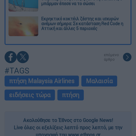
μπάρμαν έπεσε να το σώσει
Εκρηκτικό κοκτέιλ ζέστης και ισχυρών
ανέμων σήμερα: Σε κατάσταση Red Code η
Αττική και άλλες 5 περιοχές
επόμενο
άρθρο
#TAGS
πτήση Malaysia Airlines
Μαλαισία
ειδήσεις τώρα
πτήση
Ακολούθησε το Έθνος στο Google News!
Live όλες οι εξελίξεις λεπτό προς λεπτό, με την
υπογραφή του www.ethnos.gr