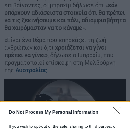
επιβαίνοντες, ο Ιμπραχίμ δήλωσε ότι «
εάν
υπάρχουν αδιάσειστα στοιχεία ότι θα πρέπει
να τις ξεκινήσουμε και πάλι, αδιαμφισβήτητα
θα χαιρόμασταν να το κάναμε
».
«Είναι ένα θέμα που επηρεάζει τη ζωή
ανθρώπων και ό,τι
χρειάζεται να γίνει
πρέπει να γίνει
», δήλωσε ο Ιμπραχίμ, που
πραγματοποιεί επίσκεψη στη Μελβούρνη
της
Αυστραλίας
.
Do Not Process My Personal Information
video
If you wish to opt-out of the sale, sharing to third parties, or