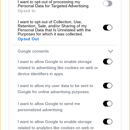
I want to opt-out of processing my
Personal Data for Targeted Advertising.
Opted In
I want to opt-out of Collection, Use,
Retention, Sale, and/or Sharing of my
Personal Data that Is Unrelated with the
Purposes for which it was collected.
Opted Out
πτήση MH370
Google consents
Οι υποθαλάσσιες έρευνες των κυβερνήσεων
I want to allow Google to enable storage
related to advertising like cookies on web or
της
Αυστραλίας
, της
Μαλαισίας
και της
device identifiers in apps.
Κίνας
ανεστάλησαν
τον
Ιανουάριο του 2017,
οι αρχές έκριναν ότι το αεροσκάφος πιθανόν
I want to allow my user data to be sent to
δεν βρισκόταν
στη
ζώνη των
ερευνών
που
Google for online advertising purposes.
κάλυπτε μια έκταση 120.000 τετραγ. χλμ.
I want to allow Google to send me
personalized advertising.
«Αποφασισμένη να βρει το
αεροσκάφος η Μαλαισία»
I want to allow Google to enable storage
related to analytics like cookies on web or