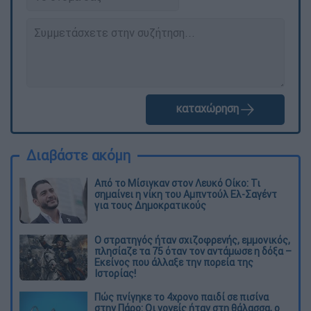
καταχώρηση
Διαβάστε ακόμη
Από το Μίσιγκαν στον Λευκό Οίκο: Τι
σημαίνει η νίκη του Αμπντούλ Ελ-Σαγέντ
για τους Δημοκρατικούς
O στρατηγός ήταν σχιζοφρενής, εμμονικός,
πλησίαζε τα 75 όταν τον αντάμωσε η δόξα –
Εκείνος που άλλαξε την πορεία της
Ιστορίας!
Πώς πνίγηκε το 4χρονο παιδί σε πισίνα
στην Πάρο: Οι γονείς ήταν στη θάλασσα, ο