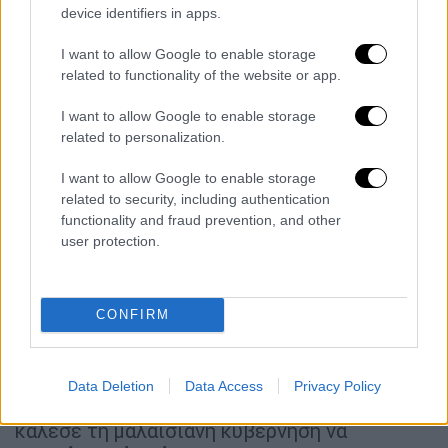
Την Κυριακή, περίπου 500 συγγενείς και
device identifiers in apps.
υποστηρικτές συγκεντρώθηκαν σε εμπορικό
I want to allow Google to enable storage
κέντρο κοντά στην πρωτεύουσα της
related to functionality of the website or app.
μαλαισιανής πρωτεύουσας Κουάλα
Λουμπούρ για μια «ημέρα μνήμης».
Ορισμένοι
I want to allow Google to enable storage
συγγενείς ήρθαν από την Κίνα, απ’ όπου
related to personalization.
κατάγονταν περίπου τα δύο τρίτα των
I want to allow Google to enable storage
επιβατών.
related to security, including authentication
functionality and fraud prevention, and other
«Τα δέκα τελευταία χρόνια ήταν για μένα ένα
user protection.
αδιάκοπο σκαμπανέβασμα συναισθημάτων»,
δήλωσε στο Γαλλικό Πρακτορείο η Γκρέις
Νέιθαν, μια 36χρονη Μαλαισιανή δικηγόρος
CONFIRM
της οποίας η μητέρα, η 56χρονη Αν Ντέιζι,
βρισκόταν στο αεροσκάφος.
Data Deletion
Data Access
Privacy Policy
Απευθυνόμενη στους συγκεντρωμένους,
κάλεσε τη μαλαισιανή κυβέρνηση να