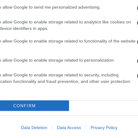
ου γραφείου
της
Μισέλ
Ομπάμα
,
Κρίσταλ
to allow Google to send me personalized advertising.
 τους: «Όπως έχει εκφράσει πολλές φορές
Κυρία,
Μισέλ
, δεν θα είναι υποψήφια για την
o allow Google to enable storage related to analytics like cookies on
ει την εκστρατεία επανεκλογής του
evice identifiers in apps.
τιπροέδρου
Καμάλα
Χάρις
».
o allow Google to enable storage related to functionality of the website
o allow Google to enable storage related to personalization.
o allow Google to enable storage related to security, including
cation functionality and fraud prevention, and other user protection.
CONFIRM
video
Data Deletion
Data Access
Privacy Policy