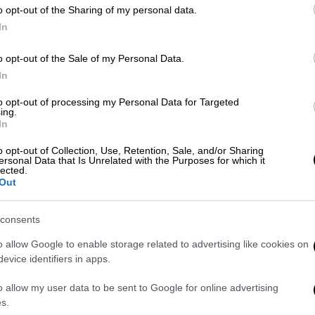
o opt-out of the Sharing of my personal data.
In
o opt-out of the Sale of my Personal Data.
video
In
to opt-out of processing my Personal Data for Targeted
ing.
In
o opt-out of Collection, Use, Retention, Sale, and/or Sharing
ersonal Data that Is Unrelated with the Purposes for which it
lected.
Out
consents
σέλ Ομπάμα
o allow Google to enable storage related to advertising like cookies on
evice identifiers in apps.
μεγάλη δυναμική στο στρατόπεδο των
«ζεστή» στο ενδεχόμενο να διεκδικήσει το
o allow my user data to be sent to Google for online advertising
α των
ΗΠΑ
. Μάλιστα με δήλωσή της στο
s.