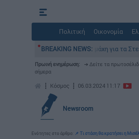
Πολιτική
Οικονομία
Ελ
 Αυγούστου
BREAKING NEWS:
Η μάχη για τα Στενά του Ορμο
Πρωινή ενημέρωση:
➔ Δείτε τα πρωτοσέλι
σήμερα
┋
Κόσμος
┋
06.03.2024 11:17
Newsroom
Ενότητες στο άρθρο:
📌 Τι στάση θα κρατήσει η Μισ