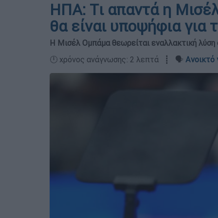
ΗΠΑ: Tι απαντά η Μισέ
θα είναι υποψήφια για 
Η Μισέλ Ομπάμα θεωρείται εναλλακτική λύση 
🕛 χρόνος ανάγνωσης: 2 λεπτά ┋ 🗣️
Ανοικτό 