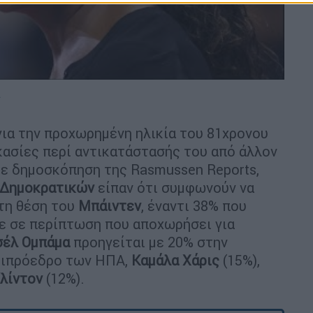
για την προχωρημένη ηλικία του 81χρονου
ασίες περί αντικατάστασής του από άλλον
ε δημοσκόπηση της Rasmussen Reports,
Δημοκρατικών
είπαν ότι συμφωνούν να
στη θέση του
Μπάιντεν
, έναντι 38% που
ε σε περίπτωση που αποχωρήσει για
σέλ Ομπάμα
προηγείται με 20% στην
τιπρόεδρο των ΗΠΑ,
Καμάλα
Χάρις
(15%),
λίντον
(12%).