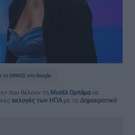
 το ΕΘΝΟΣ στη Google
ές» που θέλουν τη
Μισέλ
Ομπάμα
να
ικές
εκλογές των
ΗΠΑ
με το
Δημοκρατικό