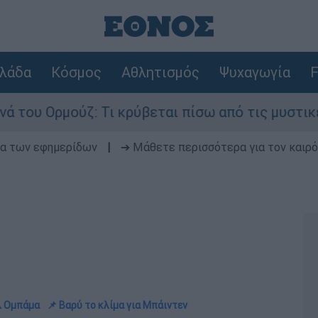
λάδα
Κόσμος
Αθλητισμός
Ψυχαγωγία
F
ύζ: Τι κρύβεται πίσω από τις μυστικές διαπραγμ
δα των εφημερίδων
|
➔ Μάθετε περισσότερα για τον καιρό
έλ Ομπάμα
📌 Βαρύ το κλίμα για Μπάιντεν