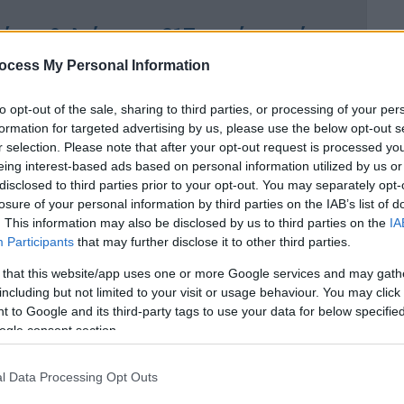
νία εμβολιάστηκε 217 φορές κατά του
ocess My Personal Information
to opt-out of the sale, sharing to third parties, or processing of your per
formation for targeted advertising by us, please use the below opt-out s
ται να ενθουσιάζει τους
Δημοκρατικούς
r selection. Please note that after your opt-out request is processed y
eing interest-based ads based on personal information utilized by us or
ου αλλά και αμφιβολιών για την
disclosed to third parties prior to your opt-out. You may separately opt-
 λίγες οι φορές που ο νυν πρόεδρος
losure of your personal information by third parties on the IAB’s list of
γμή που ο
Ντόναλντ Τραμπ
παραμένει το
. This information may also be disclosed by us to third parties on the
IA
α του
Ρεπουμπλικανικού
Κόμματος
και
Participants
that may further disclose it to other third parties.
 δημοσκοπήσεις για τον προεδρικό θώκο.
 that this website/app uses one or more Google services and may gath
including but not limited to your visit or usage behaviour. You may click 
 to Google and its third-party tags to use your data for below specifi
ogle consent section.
l Data Processing Opt Outs