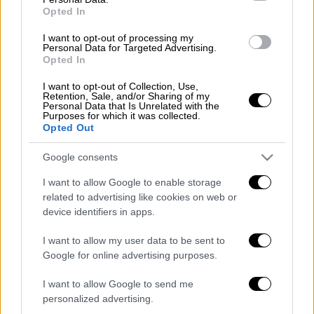
αξιωματούχους που είχε ακυρωθεί
Opted In
I want to opt-out of processing my
Personal Data for Targeted Advertising.
Opted In
«Η αγαπημένη σύζυγός του Χαντάσα και μέλη
της οικογενείας του ήταν στο πλευρό του»
I want to opt-out of Collection, Use,
Retention, Sale, and/or Sharing of my
στις τελευταίες του στιγμές, αναφέρει η
Personal Data that Is Unrelated with the
Purposes for which it was collected.
σχετική ανακοίνωση.
Opted Out
Ο Τζο Λίμπερμαν ήταν υποψήφιος
Google consents
αντιπρόεδρος του
Αλ Γκορ
στις εκλογές του
I want to allow Google to enable storage
2000, τις οποίες κέρδισε ο Ρεπουμπλικάνος
related to advertising like cookies on web or
Τζορτζ Μπους ο νεότερος. Η κηδεία του
device identifiers in apps.
Δημοκρατικού γερουσιαστή θα γίνει την
I want to allow my user data to be sent to
Παρασκευή στη γενέτειρά του, στο
Google for online advertising purposes.
Στάμφορντ του Κονέκτικατ.
I want to allow Google to send me
personalized advertising.