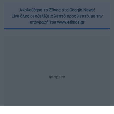
Ακολούθησε το Έθνος στο Google News!
Live όλες οι εξελίξεις λεπτό προς λεπτό, με την
υπογραφή του www.ethnos.gr