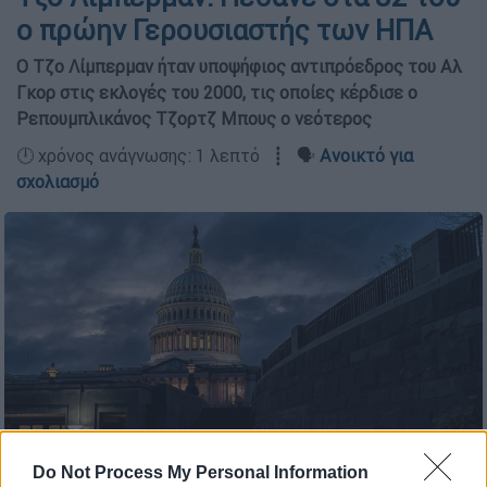
ο πρώην Γερουσιαστής των ΗΠΑ
Ο Τζο Λίμπερμαν ήταν υποψήφιος αντιπρόεδρος του Αλ
Γκορ στις εκλογές του 2000, τις οποίες κέρδισε ο
Ρεπουμπλικάνος Τζορτζ Μπους ο νεότερος
🕛 χρόνος ανάγνωσης: 1 λεπτό ┋ 🗣️
Ανοικτό για
σχολιασμό
Do Not Process My Personal Information