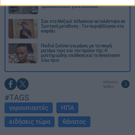
καταγγέλλουν για δρομολόγια και
προειδοποιούν για κινδύνους
Σοκ στο Μεξικό: Influencer εκτελέστηκε σε
ζωντανή μετάδοση - Τον πυροβόλησαν στο
κεφάλι
Παιδιά ζούσαν για μέρες με τη νεκρή
μητέρα τους και τον πρώην της: Η
μυστηριώδης υπόθεση και το livestream
λίγο πριν
επόμενο
άρθρο
#TAGS
γερουσιαστές
ΗΠΑ
ειδήσεις τώρα
θάνατος