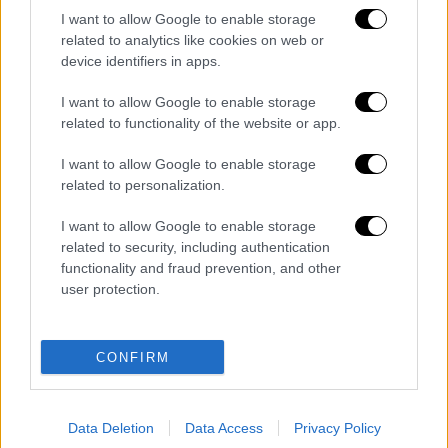
Τα σχολιά σας δημοσιεύονται άμεσα με δική σας ευθύνη. Το
I want to allow Google to enable storage
ΕΘΝΟΣ θα παρεμβαίνει και τα προσβλητικά σχόλια θα
related to analytics like cookies on web or
διαγράφονται
device identifiers in apps.
I want to allow Google to enable storage
related to functionality of the website or app.
I want to allow Google to enable storage
related to personalization.
I want to allow Google to enable storage
καταχώρηση
related to security, including authentication
functionality and fraud prevention, and other
user protection.
Διαβάστε ακόμη
Τα «γεράκια» της Ψάθας: Έσωσαν από τη
CONFIRM
μεγάλη φωτιά τη γειτονιά που κάποτε τους
έδιωχνε - «Πέρασε όλη η ζωή μπροστά μου»
Data Deletion
Data Access
Privacy Policy
Κυνήγι χρόνου στα λεωφορεία: Οδηγοί