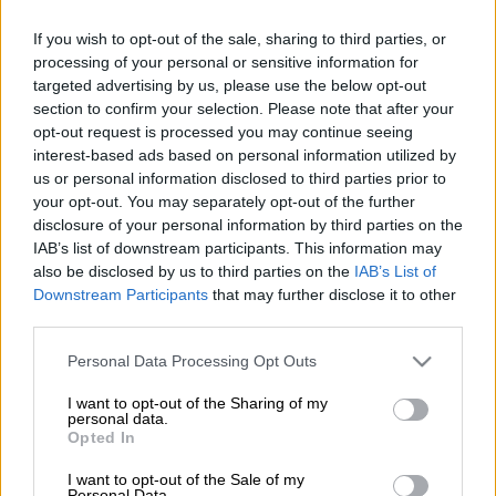
Το Καπιτώλιο στην Ουάσιγκτον (AP Photo/J. Scott Applewhite)
If you wish to opt-out of the sale, sharing to third parties, or
processing of your personal or sensitive information for
targeted advertising by us, please use the below opt-out
Προσθέστε το ΕΘΝΟΣ στη Google
section to confirm your selection. Please note that after your
opt-out request is processed you may continue seeing
Πέθανε
σε ηλικία 82 ετών ο πρώην
interest-based ads based on personal information utilized by
us or personal information disclosed to third parties prior to
γερουσιαστής των ΗΠΑ
Τζο Λίμπερμαν
,
your opt-out. You may separately opt-out of the further
ανακοίνωσε η οικογένειά του. Ο θάνατός του
disclosure of your personal information by third parties on the
οφείλεται σε επιπλοκές έπειτα από ατύχημα
IAB’s list of downstream participants. This information may
(πτώση), σύμφωνα με την ίδια πηγή.
also be disclosed by us to third parties on the
IAB’s List of
Downstream Participants
that may further disclose it to other
third parties.
ΔΙΑΒΑΣΤΕ ΕΠΙΣΗΣ
Please note that this website/app uses one or more Google
Personal Data Processing Opt Outs
services and may gather and store information including but
Κόσμος
|
27.03.2024 23:21
not limited to your visit or usage behaviour. You may click to
I want to opt-out of the Sharing of my
Κολωτούμπα Νετανιάχου; Θέλει
personal data.
grant or deny consent to Google and its third-party tags to
επαναπρογραμματισμό της
Opted In
use your data for below specified purposes in below Google
συνάντησης με αμερικανούς
consent section.
I want to opt-out of the Sale of my
Personal Data.