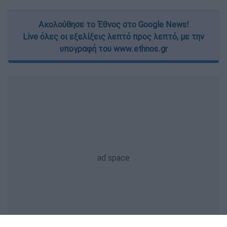
Ακολούθησε το Έθνος στο Google News!
Live όλες οι εξελίξεις λεπτό προς λεπτό, με την
υπογραφή του www.ethnos.gr