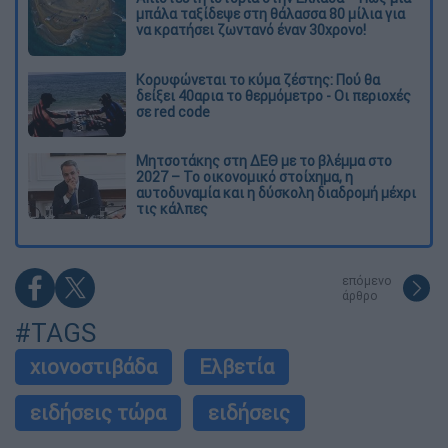
μπάλα ταξίδεψε στη θάλασσα 80 μίλια για
να κρατήσει ζωντανό έναν 30χρονο!
Κορυφώνεται το κύμα ζέστης: Πού θα
δείξει 40αρια το θερμόμετρο - Οι περιοχές
σε red code
Μητσοτάκης στη ΔΕΘ με το βλέμμα στο
2027 – Το οικονομικό στοίχημα, η
αυτοδυναμία και η δύσκολη διαδρομή μέχρι
τις κάλπες
επόμενο
άρθρο
#TAGS
χιονοστιβάδα
Ελβετία
ειδήσεις τώρα
ειδήσεις