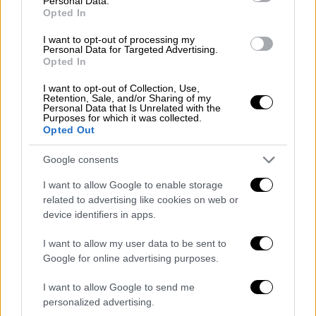
Personal Data.
Opted In
several lives in Switzerland's
renowned resort village of Zermatt,
I want to opt-out of processing my
Personal Data for Targeted Advertising.
situated near the Italian border.
Opted In
The avalanche was triggered by
I want to opt-out of Collection, Use,
Retention, Sale, and/or Sharing of my
heavy snowfall and hurricane-force
Personal Data that Is Unrelated with the
Purposes for which it was collected.
winds that have…
Opted Out
pic.twitter.com/CCYfObFloU
Google consents
— 🔥🗞The Informant
I want to allow Google to enable storage
(@theinformant_x)
April 1, 2024
related to advertising like cookies on web or
device identifiers in apps.
Είχαν εκδοθεί προειδοποιήσεις για
τον κίνδυνο χιονοστιβάδων
I want to allow my user data to be sent to
Google for online advertising purposes.
Σφοδρές
χιονοπτώσεις
και πολύ ισχυροί
I want to allow Google to send me
άνεμοι οδήγησαν τις αρχές να εκδώσουν
personalized advertising.