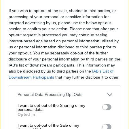
Κόσμος
|
01.04.2024 18:10
Μπορεί να ανακάμψει ο Ερντογάν
If you wish to opt-out of the sale, sharing to third parties, or
processing of your personal or sensitive information for
μετά την πανωλεθρία στις δημοτικές
targeted advertising by us, please use the below opt-out
εκλογές; Τι καθόρισε το αποτέλεσμα
section to confirm your selection. Please note that after your
opt-out request is processed you may continue seeing
interest-based ads based on personal information utilized by
us or personal information disclosed to third parties prior to
your opt-out. You may separately opt-out of the further
«Λίγο μετά τις 14.00, σήμερα 1/4/2024, μια
disclosure of your personal information by third parties on the
χιονοστιβάδα σημειώθηκε στον τομέα εκτός
IAB’s list of downstream participants. This information may
πίστας στο
Ρίφελμπεργκ (Τσερμάτ).
also be disclosed by us to third parties on the
IAB’s List of
Παρασύρθηκαν αρκετοί άνθρωποι. Έρευνες
Downstream Participants
that may further disclose it to other
third parties.
βρίσκονται σε εξέλιξη. Θα ακολουθήσουν
πληροφορίες», έγραψε η αστυνομία.
Please note that this website/app uses one or more Google
Personal Data Processing Opt Outs
services and may gather and store information including but
❗🌊🇨🇭 - Deadly Avalanche Strikes
not limited to your visit or usage behaviour. You may click to
I want to opt-out of the Sharing of my
personal data.
grant or deny consent to Google and its third-party tags to
Swiss Village of Zermatt:
Opted In
use your data for below specified purposes in below Google
consent section.
I want to opt-out of the Sale of my
A mountain avalanche has claimed