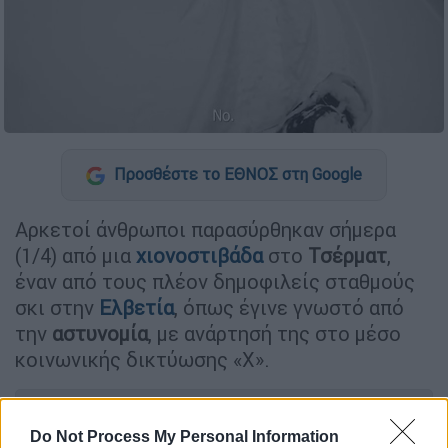
Προσθέστε το ΕΘΝΟΣ στη Google
Αρκετοί άνθρωποι παρασύρθηκαν σήμερα
(1/4) από μια
χιονοστιβάδα
στο
Τσέρματ
,
έναν από τους πλέον δημοφιλείς σταθμούς
σκι στην
Ελβετία
, όπως έγινε γνωστό από
την
αστυνομία
, με ανάρτησή της στο μέσο
κοινωνικής δικτύωσης «Χ».
ΔΙΑΒΑΣΤΕ ΕΠΙΣΗΣ
Do Not Process My Personal Information