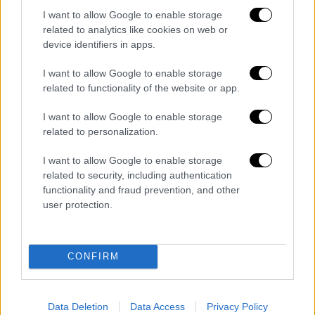
προειδοποιήσεις για τον κίνδυνο
I want to allow Google to enable storage
χιονοστιβάδων σε περιοχές των
Άλπεων
,
related to analytics like cookies on web or
στο νότιο τμήμα της
Ελβετίας
. Σήμερα, ο
device identifiers in apps.
κίνδυνος ήταν μεγάλος σε ορισμένα τμήματα
I want to allow Google to enable storage
των καντονιών
Γκριζόν
και
Βαλέ
.
related to functionality of the website or app.
«Προβλέπονται μεγάλες χιονοστιβάδες, σε
I want to allow Google to enable storage
ορισμένες περιπτώσεις πολύ μεγάλες»
related to personalization.
ανέφερε σήμερα το
Ινστιτούτο για την
Έρευνα του Χιονιού και των Χιονοστιβάδων.
I want to allow Google to enable storage
related to security, including authentication
Αυτόν τον χειμώνα,
14 άνθρωποι
έχουν ήδη
functionality and fraud prevention, and other
χάσει τη ζωή τους σε χιονοστιβάδες στην
user protection.
Ελβετία
, ένας αριθμός ελαφρά μικρότερος
από τον μέσο όρο τα τελευταία χρόνια που
ανέρχεται σε
17 θανάτους
στα τέλη
CONFIRM
Μαρτίου.
Data Deletion
Data Access
Privacy Policy