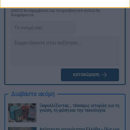
Τα σχολιά σας δημοσιεύονται άμεσα με δική σας ευθύνη. Το
ΕΘΝΟΣ θα παρεμβαίνει και τα προσβλητικά σχόλια θα
διαγράφονται
καταχώρηση
Διαβάστε ακόμη
Ξεφυλλίζοντας... τέσσερις ιστορίες για τη
γνώση, τη φύση και την τεχνολογία
Απίστευτη ιστορία στην Ελλάδα – Πώς μια