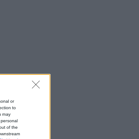
sonal or
ection to
ou may
 personal
out of the
 downstream