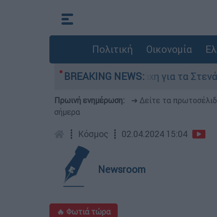
Πολιτική
Οικονομία
Ελ
ούστου
Η μάχη για τα Στενά του Ορμούζ: Τ
BREAKING NEWS:
Πρωινή ενημέρωση:
➔ Δείτε τα πρωτοσέλι
σήμερα
┋
Κόσμος
┋
02.04.2024 15:04
Newsroom
🔥 Φωτιά τώρα