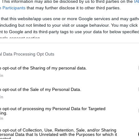
. This information may also be disclosed by us to third parties on the
IA
Participants
that may further disclose it to other third parties.
 that this website/app uses one or more Google services and may gath
κρηξη κοντά στη σκηνή κατά τη διάρκεια
including but not limited to your visit or usage behaviour. You may click 
, το οποίο ήταν
κλειστό λόγω του
 to Google and its third-party tags to use your data for below specifi
ogle consent section.
l Data Processing Opt Outs
o opt-out of the Sharing of my personal data.
In
o opt-out of the Sale of my Personal Data.
In
to opt-out of processing my Personal Data for Targeted
ing.
In
o opt-out of Collection, Use, Retention, Sale, and/or Sharing
ersonal Data that Is Unrelated with the Purposes for which it
lected.