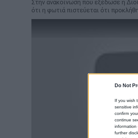
Στην ανακοίνωση που εξέδωσε η Διο
ότι η φωτιά πιστεύεται ότι προκλήθ
Do Not Pr
If you wish 
sensitive in
confirm you
continue se
information 
further disc