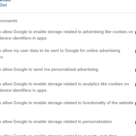
Out
consents
o allow Google to enable storage related to advertising like cookies on
evice identifiers in apps.
o allow my user data to be sent to Google for online advertising
s.
 νυχτερινό κέντρο.
Καθώς η φωτιά
to allow Google to send me personalized advertising.
έμισαν καπνό. Εκείνη τη στιγμή, όσοι
ο εγκλωβίστηκαν
. Μετά την ειδοποίηση,
o allow Google to enable storage related to analytics like cookies on
θενοφόρα και υγειονομικές ομάδες
evice identifiers in apps.
οι έχασαν τη ζωή τους από την πυρκαγιά,
πό αυτούς σοβαρά.
o allow Google to enable storage related to functionality of the website
o allow Google to enable storage related to personalization.
o allow Google to enable storage related to security, including