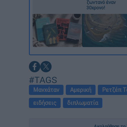
ζωντανό έναν
30χρονο!
#TAGS
Μανχάταν
Αμερική
Ρετζέπ Τ
ειδήσεις
διπλωματία
Ακολούθησε το 