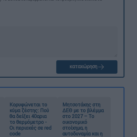
καταχώρηση
Κορυφώνεται το
Μητσοτάκης στη
κύμα ζέστης: Πού
ΔΕΘ με το βλέμμα
θα δείξει 40αρια
στο 2027 – Το
το θερμόμετρο -
οικονομικό
Οι περιοχές σε red
στοίχημα, η
code
αυτοδυναμία και η