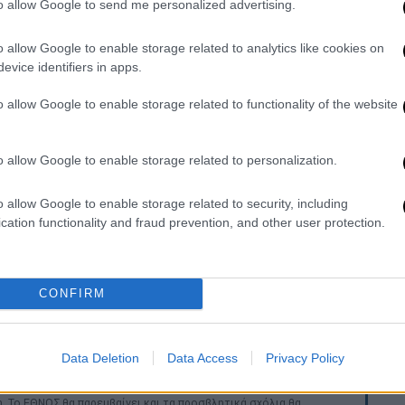
to allow Google to send me personalized advertising.
 επιρροής στην αμερικανική
o allow Google to enable storage related to analytics like cookies on
evice identifiers in apps.
o allow Google to enable storage related to functionality of the website
Υόρκης
, μια από τις ακριβότερες πόλεις
ής ουρανοξύστης που κατασκευάστηκε από
o allow Google to enable storage related to personalization.
ι επίσης τον
Ερντογάν
για τα επίσημα
τα θεμέλια τέθηκαν το 2018, έχει
o allow Google to enable storage related to security, including
αμένεται να φιλοξενήσει καταστήματα,
cation functionality and fraud prevention, and other user protection.
 VIP επισκέπτες.
επιθυμία της
Άγκυρας
και τον στόχο της να
CONFIRM
 και να ενισχύσει τη διπλωματική της
κηνή.
Data Deletion
Data Access
Privacy Policy
. Το ΕΘΝΟΣ θα παρεμβαίνει και τα προσβλητικά σχόλια θα