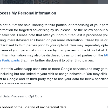
ocess My Personal Information
to opt-out of the sale, sharing to third parties, or processing of your per
formation for targeted advertising by us, please use the below opt-out s
r selection. Please note that after your opt-out request is processed y
eing interest-based ads based on personal information utilized by us or
disclosed to third parties prior to your opt-out. You may separately opt-
ό τον Ερντογάν (tele1.com.tr)
losure of your personal information by third parties on the IAB’s list of
. This information may also be disclosed by us to third parties on the
IA
Participants
that may further disclose it to other third parties.
 το ΕΘΝΟΣ στη Google
 that this website/app uses one or more Google services and may gath
including but not limited to your visit or usage behaviour. You may click 
παρουσία της
στις
ΗΠΑ
με τα εγκαίνια νέων
 to Google and its third-party tags to use your data for below specifi
ogle consent section.
χάταν
της
Νέας
Υόρκης
.
l Data Processing Opt Outs
o opt-out of the Sharing of my personal data.