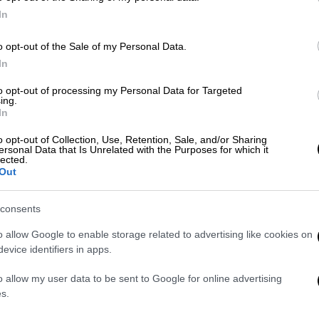
In
γάν μετά την καθίζηση στις δημοτικές
o opt-out of the Sale of my Personal Data.
In
to opt-out of processing my Personal Data for Targeted
ing.
κτον
που αγοράστηκε έναντι 4 εκατ.
In
ο αντιπροσωπείας του κόμματος AKP θα
o opt-out of Collection, Use, Retention, Sale, and/or Sharing
εδρο,
Ρετζέπ Ταγίπ Ερντογάν,
κατά την
ersonal Data that Is Unrelated with the Purposes for which it
lected.
 Μαΐου. Ο ετήσιος φόρος ιδιοκτησίας για το
Out
αι κτίρια ξένων αντιπροσωπειών στο
τα 53 χιλιάδες δολάρια, σύμφωνα με το
consents
λεοπτικού δικτύου
Tele1
. Ο εκπρόσωπος
o allow Google to enable storage related to advertising like cookies on
ναι ο ξάδελφος του Ερντογάν, Χαλίλ
evice identifiers in apps.
o allow my user data to be sent to Google for online advertising
ίες του
Tele1,
αγοράστηκε και δεύτερο
s.
υάσιγκτον, με τις εργασίες εσωτερικής