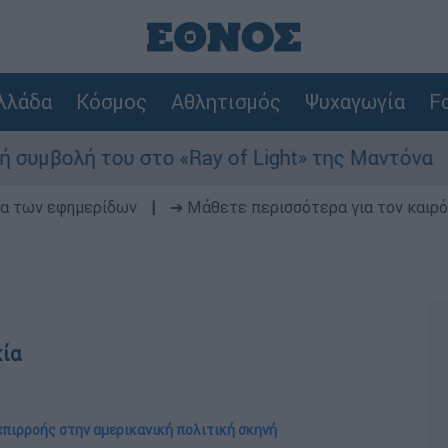
λλάδα
Κόσμος
Αθλητισμός
Ψυχαγωγία
Fo
 του στο «Ray of Light» της Μαντόνα
Φωτ
δα των εφημερίδων
|
➔ Μάθετε περισσότερα για τον καιρό
κία
επιρροής στην αμερικανική πολιτική σκηνή