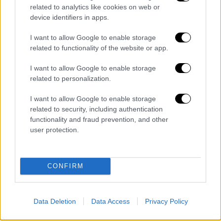
related to analytics like cookies on web or
device identifiers in apps.
I want to allow Google to enable storage
related to functionality of the website or app.
Αναχαιτίστηκε το 99% των επιθέσεων
I want to allow Google to enable storage
related to personalization.
Οι Αρχές του
Ισραήλ
υπογραμμίζουν πως
περισσότερα από 300 μη επανδρωμένα
I want to allow Google to enable storage
αεροσκάφη και πύραυλοι εκτοξεύτηκαν από
related to security, including authentication
functionality and fraud prevention, and other
το Ιράν κατά τη διάρκεια της νύχτας, το 99%
user protection.
των οποίων αναχαιτίστηκαν.
Μάλιστα εκπρόσωπος του ισραηλινού
CONFIRM
στρατού ανέφερε ότι μερικές από τις
εκτοξεύσεις ήταν από το
Ιράκ
και την
Υεμένη
– εκτός από το Ιράν.
Data Deletion
Data Access
Privacy Policy
Στην εντατική 7χρονο κορίτσι