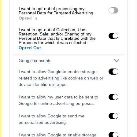
πολίτες είναι απόλυτα εξοικειωμένοι με το
I want to opt-out of processing my
Personal Data for Targeted Advertising.
συγκεκριμένο ζήτημα. Το προηγούμενο
Opted In
διάστημα δέχονταν ρουκέτες από τη
Χαμάς
.
Τώρα από το
Ιραν
. Είναι μια καθημερινότητα
I want to opt-out of Collection, Use,
Retention, Sale, and/or Sharing of my
το συγκεκριμένο φαινόμενο να υπάρχουν
Personal Data that Is Unrelated with the
Purposes for which it was collected.
συνεχείς απειλές. Μάλιστα ακούγεται
Opted Out
έντονα ο ήχος από τις αναχαιτίσεις. Είναι
Google consents
χαρακτηριστικός ο ήχος. Παράλληλα, την
ίδια ώρα ακούγεται και ο ήχος των
I want to allow Google to enable storage
μαχητικών
αεροσκαφών
για τη μεγαλύτερη
related to advertising like cookies on web or
device identifiers in apps.
επόπτευση του εναέριου χώρου».
I want to allow my user data to be sent to
Google for online advertising purposes.
I want to allow Google to send me
personalized advertising.
video
I want to allow Google to enable storage