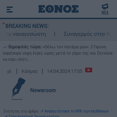
BREAKING NEWS:
ου ναυαγοσώστη
Συναγερμός στην Κάρπαθο
δημοφιλές τώρα:
«Θέλω τον πατέρα μου»: 27χρονη
παρέσυρε νύφη λίγες ώρες μετά το γάμο της και ζητούσε
να πάει σπίτι...
┋
Κόσμος
┋
14.04.2024 17:05
Newsroom
Ενότητες στο άρθρο:
📌 Αναχαιτίστηκε το 99% των επιθέσεων
📌 Στην εντατική 7χρονο κορίτσι