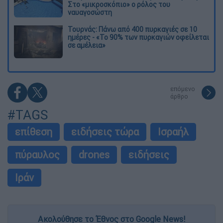
Στο «μικροσκόπιο» ο ρόλος του
ναυαγοσώστη
Τουρνάς: Πάνω από 400 πυρκαγιές σε 10
ημέρες - «Το 90% των πυρκαγιών οφείλεται
σε αμέλεια»
επόμενο
άρθρο
#TAGS
επίθεση
ειδήσεις τώρα
Ισραήλ
πύραυλος
drones
ειδήσεις
Ιράν
Ακολούθησε το Έθνος στο Google News!