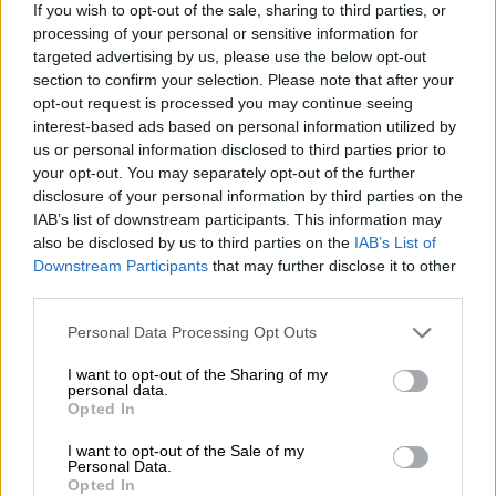
βλέπεις τις ρουκέτες αναχαίτισης που
If you wish to opt-out of the sale, sharing to third parties, or
processing of your personal or sensitive information for
αναχαιτίζουν τα drone και τους πυραύλους
targeted advertising by us, please use the below opt-out
που απειλούν τη χώρα. Μετά από
section to confirm your selection. Please note that after your
δευτερόλεπτα ακούγεται και ο ήχος της
opt-out request is processed you may continue seeing
έκρηξης» υπογράμμισε η απεσταλμένη του
interest-based ads based on personal information utilized by
us or personal information disclosed to third parties prior to
OPEN
.
your opt-out. You may separately opt-out of the further
disclosure of your personal information by third parties on the
IAB’s list of downstream participants. This information may
also be disclosed by us to third parties on the
IAB’s List of
Downstream Participants
that may further disclose it to other
third parties.
video
Please note that this website/app uses one or more Google
Personal Data Processing Opt Outs
services and may gather and store information including but
not limited to your visit or usage behaviour. You may click to
I want to opt-out of the Sharing of my
personal data.
grant or deny consent to Google and its third-party tags to
Opted In
use your data for below specified purposes in below Google
consent section.
I want to opt-out of the Sale of my
Personal Data.
Opted In
Και συνεχίζει η
Αδαμαντία
Λιόλιου
: «Οι