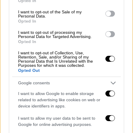
Opted In
τους ζητήσει να λογοδοτήσουν για τους
use your data for below specified purposes in below Google
consent section.
αθώους και για τους καταπιεσμένους. Κι αν
I want to opt-out of the Sale of my
Personal Data.
δεν το κάνει η δικαιοσύνη, θα το κάνει η
Opted In
ιστορία».
I want to opt-out of processing my
Personal Data for Targeted Advertising.
Κοινή στρατιωτική επιχείρηση με το
Opted In
Ιράκ το καλοκαίρι κατά ΡΚΚ
I want to opt-out of Collection, Use,
Retention, Sale, and/or Sharing of my
Ωστόσο, ο
Ταγίπ Ερντογάν
δεν περιορίστηκε
Personal Data that Is Unrelated with the
Purposes for which it was collected.
μόνο στα θέματα της
Γάζας
. Αναφέρθηκε και
Opted Out
στις επαφές του στο Ιράκ κι εξέφρασε την
ελπίδα ότι η οργάνωση PKK θα αναγνωριστεί
Google consents
επίσημα ως τρομοκρατική οργάνωση. Όσον
I want to allow Google to enable storage
αφορά την πιθανή επιχείρηση με το Ιράκ,
related to advertising like cookies on web or
device identifiers in apps.
επεσήμανε ότι η εξάλειψη της
τρομοκρατικής απειλής είναι και προς το
I want to allow my user data to be sent to
συμφέρον του
Ιράκ
.
Google for online advertising purposes.