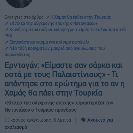
Ενότητες στο άρθρο:
📌 Η Χαμάς θα έρθει στην Τουρκία;
📌 «Χίτλερ της σύγχρονης εποχής ο Νετανιάχου»
📌 Κοινή στρατιωτική επιχείρηση με το Ιράκ το καλοκαίρι κατά
ΡΚΚ
📌 Ξεπεράστηκε ακόμα ένα κρίσιμο κατώφλι
📌 Νέα τάξη πραγμάτων, μακριά από αγκυλώσεις του
παρελθόντος
Ερντογάν: «Είμαστε σαν σάρκα και
οστά με τους Παλαιστίνιους» - Τι
απάντησε στο ερώτημα για το αν η
Χαμάς θα πάει στην Τουρκία
«Χίτλερ της σύγχρονης εποχής» χαρακτηρίζει τον
Νετανιάχου ο Τούρκος πρόεδρος
🕛 χρόνος ανάγνωσης: 6 λεπτά ┋ 🗣️
Ανοικτό για
σχολιασμό