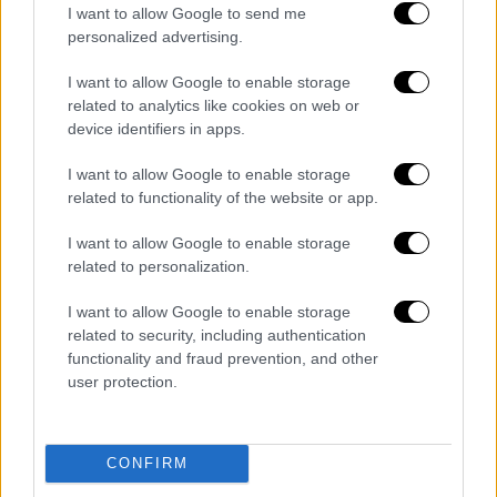
«Και στο
Ιράκ
και στη
Συρία
, κυρίως ο βάλτος
I want to allow Google to send me
της τρομοκρατίας θα αποξηραθεί όχι μόνο με
personalized advertising.
τις δικές μας προσπάθειες αλλά και από τις
I want to allow Google to enable storage
κοινές προσπάθειες των κυβερνήσεων των
related to analytics like cookies on web or
δύο χωρών. Αυτός ο αγώνας θα συνεχιστεί
device identifiers in apps.
τόσο στο εσωτερικό όσο και πέρα από τα
I want to allow Google to enable storage
σύνορά μας, στο πλαίσιο του διεθνούς
related to functionality of the website or app.
δικαίου και με σεβασμό της εδαφικής
ακεραιότητας των γειτόνων μας. Είτε έτσι
I want to allow Google to enable storage
είτε αλλιώς εμείς θα αφανίσουμε την
related to personalization.
τρομοκρατία. Είμαστε αποφασισμένοι σε
I want to allow Google to enable storage
αυτό το θέμα», ανέφερε ο
Τούρκος
related to security, including authentication
πρόεδρος
.
functionality and fraud prevention, and other
user protection.
Ξεπεράστηκε ακόμα ένα κρίσιμο
κατώφλι
CONFIRM
Όσον αφορά το έργο της Αναπτυξιακής Οδού,