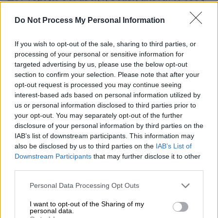
θα αλλάξει», είπε.
Do Not Process My Personal Information
«Χίτλερ της σύγχρονης εποχής ο
Νετανιάχου»
If you wish to opt-out of the sale, sharing to third parties, or
processing of your personal or sensitive information for
Αποκαλώντας τον ξανά «Χίτλερ» της
targeted advertising by us, please use the below opt-out
section to confirm your selection. Please note that after your
σύγχρονης εποχής τον Ισραηλινό
opt-out request is processed you may continue seeing
πρωθυπουργό, ο Τούρκος πρόεδρος δήλωσε
interest-based ads based on personal information utilized by
για άλλη μια φορά αποφασισμένος να μην
us or personal information disclosed to third parties prior to
αφήσει ατιμώρητα τα εγκλήματα του
your opt-out. You may separately opt-out of the further
disclosure of your personal information by third parties on the
Νετανιάχου
και των συνεργών του.
IAB’s list of downstream participants. This information may
also be disclosed by us to third parties on the
IAB’s List of
«Θα πρέπει να γίνει αντιληπτό ότι ο
Downstream Participants
that may further disclose it to other
Νετανιάχου
, που είναι ο
Χίτλερ
της εποχής
third parties.
μας, και οι συνεργοί του δεν θα γλιτώσουν
Please note that this website/app uses one or more Google
χωρίς να λογοδοτήσουν. Όσο και να
Personal Data Processing Opt Outs
services and may gather and store information including but
προσπαθεί να γλιτώσει, εμείς θα τον
not limited to your visit or usage behaviour. You may click to
I want to opt-out of the Sharing of my
ακολουθούμε. Μια μέρα, η δικαιοσύνη θα
personal data.
grant or deny consent to Google and its third-party tags to