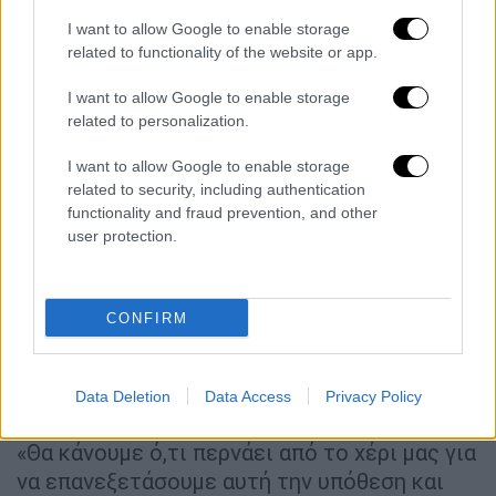
σε 16 χρόνια για τον
βιασμό
ενός
I want to allow Google to enable storage
μοντέλου και ηθοποιού σε ξενοδοχείο
related to functionality of the website or app.
του Μπέβερλι Χιλς το 2013. Αυτή η
I want to allow Google to enable storage
καταδίκη δεν επηρεάζεται από την
related to personalization.
απόφαση της έφεσης στη Νέα Υόρκη.
I want to allow Google to enable storage
Ο Γουάινστιν αντιμετωπίζει επίσης δύο
related to security, including authentication
κατηγορίες για άσεμνη επίθεση στο
functionality and fraud prevention, and other
user protection.
Ηνωμένο Βασίλειο.
Θα εναπόκειται τώρα στον εισαγγελέα του
Μανχάταν, Alvin Bragg, του οποίου ο
CONFIRM
προκάτοχος Cyrus Vance ανέλαβε την
υπόθεση, να αποφασίσει αν θα ξαναδικάσει
Data Deletion
Data Access
Privacy Policy
τον Γουάινστιν στη Νέα Υόρκη.
«Θα κάνουμε ό,τι περνάει από το χέρι μας για
να επανεξετάσουμε αυτή την υπόθεση και