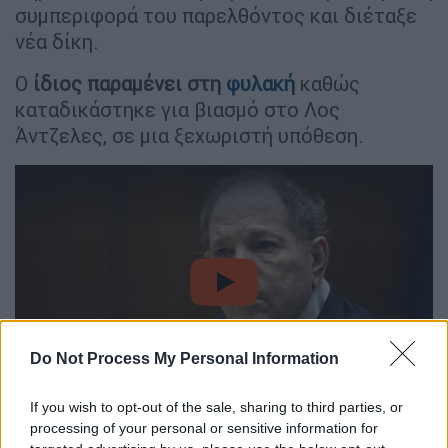
συμπεριφορά του παρελθόντος και διέταξε
νέα δίκη.
Ο
ίδιος παραμένει στη
φυλακή
καθώς
καταδικάστηκε για βιασμό στο Λος
Άντζελες, σε μια ξεχωριστή υπόθεση.
video
Do Not Process My Personal Information
If you wish to opt-out of the sale, sharing to third parties, or
Το δικαστήριο
κατέληξε σε απόφαση 4-3 την
processing of your personal or sensitive information for