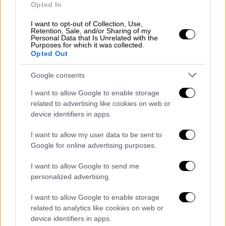
για τα οποία οι επιζώντες της σεξουαλικής
Opted In
βίας έχουν αγωνιστεί στο σύστημα ποινικής
I want to opt-out of Collection, Use,
δικαιοσύνης μας».
Retention, Sale, and/or Sharing of my
Personal Data that Is Unrelated with the
Purposes for which it was collected.
Οι κατηγορίες κατά του 72χρονου Γουάινστιν
Opted Out
ξεκίνησαν το 2017 και πυροδότησαν το
κίνημα #MeToo, το οποίο αποκάλυψε τη
Google consents
σεξουαλική κακοποίηση στα υψηλότερα
I want to allow Google to enable storage
επίπεδα της κινηματογραφικής βιομηχανίας
related to advertising like cookies on web or
του Χόλιγουντ και όχι μόνο.
device identifiers in apps.
I want to allow my user data to be sent to
Αντιμετώπισε δύο δίκες:
Google for online advertising purposes.
Στη Νέα Υόρκη, φυλακίστηκε για 23
I want to allow Google to send me
χρόνια το 2020 για
σεξουαλική επίθεση
personalized advertising.
σε πρώην βοηθό παραγωγής το 2006 και
για βιασμό μιας επίδοξης ηθοποιού το
I want to allow Google to enable storage
related to analytics like cookies on web or
2013.
device identifiers in apps.
Πέρυσι καταδικάστηκε στην Καλιφόρνια