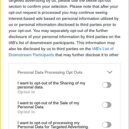
targeted advertising by us, please use the below opt-out
Πέμπτη
, αναφέροντας ότι η δίκη
section to confirm your selection. Please note that after your
«λανθασμένα έκανε δεκτή μαρτυρία για μη
opt-out request is processed you may continue seeing
κατηγορούμενες, υποτιθέμενες
interest-based ads based on personal information utilized by
προηγούμενες σεξουαλικές πράξεις
us or personal information disclosed to third parties prior to
εναντίον προσώπων άλλων από τις
your opt-out. You may separately opt-out of the further
disclosure of your personal information by third parties on the
καταγγέλλουσες των υποκείμενων
IAB’s list of downstream participants. This information may
εγκλημάτων».
also be disclosed by us to third parties on the
IAB’s List of
Downstream Participants
that may further disclose it to other
Η απόφαση ανέφερε επίσης ότι ο δικαστής
third parties.
της δίκης επέτεινε το σφάλμα αφήνοντας
Please note that this website/app uses one or more Google
Personal Data Processing Opt Outs
τον
Γουάινστιν
να εξεταστεί με τρόπο που
services and may gather and store information including but
τον παρουσίασε με «εξαιρετικά επιζήμιο»
not limited to your visit or usage behaviour. You may click to
I want to opt-out of the Sharing of my
personal data.
τρόπο.
grant or deny consent to Google and its third-party tags to
Opted In
use your data for below specified purposes in below Google
Η δικαστής
Madeline Singas
, μία από τις
consent section.
I want to opt-out of the Sale of my
Personal Data.
διαφωνούσες, δήλωσε ωστόσο ότι με την
Opted In
απόφαση αυτή «το
Δικαστήριο
αυτό
συνεχίζει να ανατρέπει τα σταθερά κέρδη
I want to opt-out of processing my
Personal Data for Targeted Advertising.