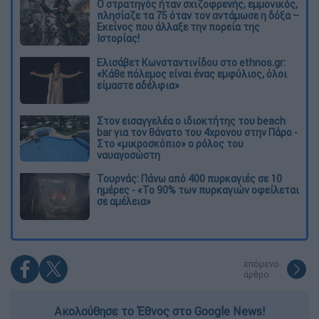
O στρατηγός ήταν σχιζοφρενής, εμμονικός,
πλησίαζε τα 75 όταν τον αντάμωσε η δόξα –
Εκείνος που άλλαξε την πορεία της
Ιστορίας!
Ελισάβετ Κωνσταντινίδου στο ethnos.gr:
«Κάθε πόλεμος είναι ένας εμφύλιος, όλοι
είμαστε αδέλφια»
Στον εισαγγελέα ο ιδιοκτήτης του beach
bar για τον θάνατο του 4χρονου στην Πάρο -
Στο «μικροσκόπιο» ο ρόλος του
ναυαγοσώστη
Τουρνάς: Πάνω από 400 πυρκαγιές σε 10
ημέρες - «Το 90% των πυρκαγιών οφείλεται
σε αμέλεια»
επόμενο
άρθρο
Ακολούθησε το Έθνος στο Google News!