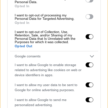
Personal Data.
παρόλα αυτά τον δολοφόνησαν
Opted In
I want to opt-out of processing my
Ο διεθνής οργανισμός για την προάσπιση της
Personal Data for Targeted Advertising.
ελευθερίας της έκφρασης «Article 19» εξηγεί
Opted In
σε ανάρτησή του στην πλατφόρμα Χ (πρώην
I want to opt-out of Collection, Use,
Twitter) ότι ο δημοσιογράφος
έπεσε θύμα
Retention, Sale, and/or Sharing of my
Personal Data that Is Unrelated with the
απαγωγής και οι συγγενείς του έλαβαν
Purposes for which it was collected.
Opted Out
αίτημα για καταβολή λύτρων.
«Παρότι (τα
λύτρα) πληρώθηκαν, βρέθηκε
Google consents
δολοφονημένος
», συμπληρώνει.
I want to allow Google to enable storage
Οι Δημοσιογράφοι Χωρίς Σύνορα (Reporters
related to advertising like cookies on web or
device identifiers in apps.
sans frontieres / RSF) γνωστοποίησαν στο
Γαλλικό Πρακτορείο Ειδήσεων (AFP) ότι
I want to allow my user data to be sent to
αναζητούν περισσότερες λεπτομέρειες
Google for online advertising purposes.
σχετικά με αυτήν τη δολοφονία. Την
I want to allow Google to send me
Παρασκευή, οι RSF κάλεσαν τους τρεις
personalized advertising.