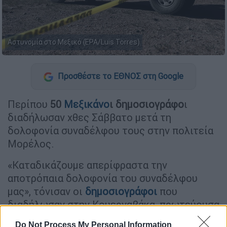
Αστυνομία στο Μεξικό (EPA/Luis Torres)
Προσθέστε το ΕΘΝΟΣ στη Google
Περίπου
50
Μεξικάνο
ι δημοσιογράφο
ι
διαδήλωσαν χθες Σάββατο μετά τη
δολοφονία συναδέλφου τους στην πολιτεία
Μορέλος.
«Καταδικάζουμε απερίφραστα την
αποτρόπαια δολοφονία του συναδέλφου
μας», τόνισαν οι
δημοσιογράφοι
που
διαδήλωσαν στην Κουερναβάκα, πρωτεύουσα
της συγκεκριμένης πολιτείας,
Do Not Process My Personal Information