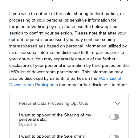
καταγγέλλοντας «τη βία που βασιλεύει στη
Μορέλος, μια πολιτεία όπου κανείς δεν είναι
If you wish to opt-out of the sale, sharing to third parties, or
ασφαλής». «Η απαγωγή και η δολοφονία του
processing of your personal or sensitive information for
Φιγκερόα αντιπροσωπεύει μια
σοβαρή
targeted advertising by us, please use the below opt-out
section to confirm your selection. Please note that after your
επίθεση στην ελευθερία της έκφρασης»
,
opt-out request is processed you may continue seeing
υπογράμμισαν σε ανακοίνωσή τους.
interest-based ads based on personal information utilized by
us or personal information disclosed to third parties prior to
https://twitter.com/ioangrillo/status/1784306
your opt-out. You may separately opt-out of the further
900000981327
disclosure of your personal information by third parties on the
IAB’s list of downstream participants. This information may
Ο Ρομπέρτο Κάρλος Φιγκερόα Μπούστος
also be disclosed by us to third parties on the
IAB’s List of
ήταν παραγωγός της διαδικτυακής εκπομπής
Downstream Participants
that may further disclose it to other
«Aca en El Show» που είχε 10.000
third parties.
ακολούθους στο Facebook και σχολίαζε την
Please note that this website/app uses one or more Google
Personal Data Processing Opt Outs
πολιτική επικαιρότητα. Βρέθηκε νεκρός την
services and may gather and store information including but
not limited to your visit or usage behaviour. You may click to
I want to opt-out of the Sharing of my
Παρασκευή μέσα στο αυτοκίνητό του, στην
personal data.
grant or deny consent to Google and its third-party tags to
περιοχή Κοαχομούλκο.
Opted In
use your data for below specified purposes in below Google
consent section.
Η οικογένεια του πλήρωσε λύτρα
I want to opt-out of the Sale of my