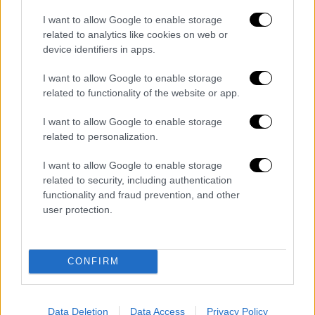
υποψηφίους στις προεδρικές εκλογές της
2ας Ιουνίου στο Μεξικό, μιας από τις πιο
I want to allow Google to enable storage
related to analytics like cookies on web or
επικίνδυνες χώρες για τον Τύπο, να
device identifiers in apps.
δεσμευτούν ότι σε περίπτωση που εκλεγούν
θα μεριμνήσουν για την προστασία των
I want to allow Google to enable storage
δημοσιογράφων.
related to functionality of the website or app.
Σύμφωνα με τους RSF, τουλάχιστον
37
I want to allow Google to enable storage
related to personalization.
δημοσιογράφοι
έχουν δολοφονηθεί στο
Μεξικό
στη διάρκεια των πεντέμισι ετών
I want to allow Google to enable storage
της θητείας του προέδρου Αντρές Μανουέλ
related to security, including authentication
Λόπες Ομπραδόρ, η οποία θα ολοκληρωθεί
functionality and fraud prevention, and other
user protection.
την 1η Οκτωβρίου.
Από το 1995, τουλάχιστον 156
δημοσιογράφοι έχουν δολοφονηθεί επειδή
CONFIRM
ερευνούσαν υποθέσεις που αφορούσαν το
οργανωμένο έγκλημα, την έλλειψη
Data Deletion
Data Access
Privacy Policy