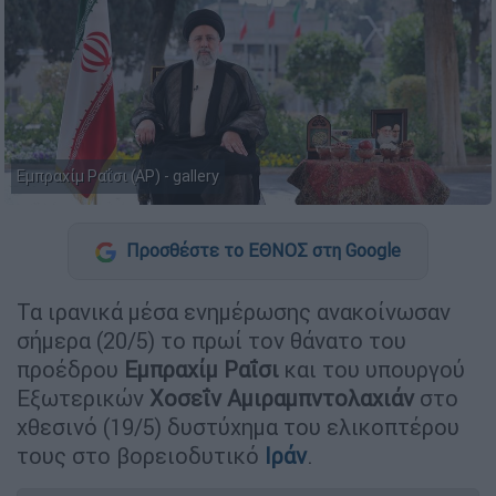
Εμπραχίμ Ραΐσι (AP) - gallery
Προσθέστε το ΕΘΝΟΣ στη Google
Τα ιρανικά μέσα ενημέρωσης ανακοίνωσαν
σήμερα (20/5) το πρωί τον θάνατο του
προέδρου
Εμπραχίμ
Ραΐσι
και του υπουργού
Εξωτερικών
Χοσεΐν Αμιραμπντολαχιάν
στο
χθεσινό (19/5) δυστύχημα του ελικοπτέρου
τους στο βορειοδυτικό
Ιράν
.