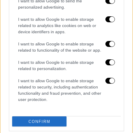
I want to allow Google to send me
προσοχή την πρόοδο των ερευνών, ιδιαίτερα
personalized advertising.
στις
Ηνωμένες Πολιτείες, τη Ρωσία, την
Κίνα
και τις γειτονικές χώρες.
I want to allow Google to enable storage
related to analytics like cookies on web or
«Παρακολουθούμε από κοντά τις
device identifiers in apps.
πληροφορίες», ανέφερε χθες, Κυριακή,
I want to allow Google to enable storage
εκπρόσωπος της διπλωματίας στην
related to functionality of the website or app.
Ουάσινγκτον
, ενώ το
Πεκίνο
δήλωσε πως
«ανησυχεί πολύ» μετά την εξαφάνιση του
I want to allow Google to enable storage
ελικοπτέρου.
related to personalization.
I want to allow Google to enable storage
related to security, including authentication
functionality and fraud prevention, and other
user protection.
CONFIRM