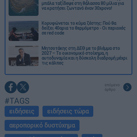
μπάλα ταξίδεψε στη θάλασσα 80 μίλια για
να κρατήσει ζωντανό έναν 30χρονο!
Κορυφώνεται το κύμα ζέστης: Πού θα
δείξει 40αρια το θερμόμετρο - Οι περιοχές
σε red code
Μητσοτάκης στη ΔΕΘ με το βλέμμα στο
2027 – Το οικονομικό στοίχημα, η
αυτοδυναμία και η δύσκολη διαδρομή μέχρι
τις κάλπες
επόμενο
άρθρο
#TAGS
ειδήσεις
ειδήσεις τώρα
αεροπορικό δυστύχημα