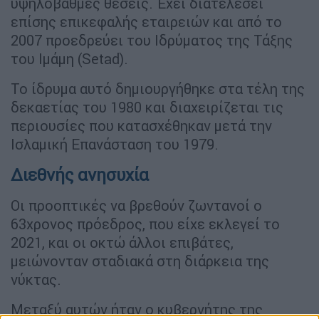
υψηλόβαθμες θέσεις. Έχει διατελέσει
επίσης επικεφαλής εταιρειών και από το
2007 προεδρεύει του Ιδρύματος της Τάξης
του Ιμάμη (Setad).
Το ίδρυμα αυτό δημιουργήθηκε στα τέλη της
δεκαετίας του 1980 και διαχειρίζεται τις
περιουσίες που κατασχέθηκαν μετά την
Ισλαμική Επανάσταση του 1979.
Διεθνής ανησυχία
Οι προοπτικές να βρεθούν ζωντανοί ο
63χρονος πρόεδρος, που είχε εκλεγεί το
2021, και οι οκτώ άλλοι επιβάτες,
μειώνονταν σταδιακά στη διάρκεια της
νύκτας.
Μεταξύ αυτών ήταν ο κυβερνήτης της