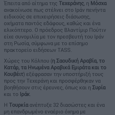
Έπειτα από αίτημα της
Τεχεράνης
, η
Μόσχα
ανακοίνωσε πως στέλνει στο Ιράν πενήντα
ειδικούς σε επιχειρήσεις διάσωσης,
οχήματα παντός εδάφους, καθώς και ένα
ελικόπτερο. Ο πρόεδρος Βλαντίμιρ Πούτιν
είχε συνομιλία με τον πρεσβευτή του Ιράν
στη Ρωσία, σύμφωνα με το επίσημο
πρακτορείο ειδήσεων TASS.
Χώρες του Κόλπου (
η Σαουδική Αραβία, το
Κατάρ, τα Ηνωμένα Αραβικά Εμιράτα και το
Κουβέιτ
) εξέφρασαν την υποστήριξή τους
προς την Τεχεράνη και προσφέρθηκαν να
βοηθήσουν στις έρευνες, όπως και η
Συρία
και το
Ιράκ
.
Η
Τουρκία
ανέπτυξε 32 διασώστες και ένα
μη επανδρωμένο εναέριο όχημα με