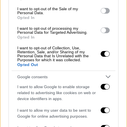
use your data for below specified purposes in below Google
consent section.
I want to opt-out of the Sale of my
Personal Data.
Opted In
I want to opt-out of processing my
Personal Data for Targeted Advertising.
Opted In
Το ελικόπτερο εξαφανίσθηκε χθες, Κυριακή,
νωρίς το απόγευμα ενώ πετούσε πάνω από
I want to opt-out of Collection, Use,
Retention, Sale, and/or Sharing of my
απόκρημνη και δασώδη περιοχή σε δύσκολες
Personal Data that Is Unrelated with the
Purposes for which it was collected.
μετεωρολογικές συνθήκες με βροχή και
Opted Out
πυκνή ομίχλη.
Google consents
Τα συντρίμμια βρέθηκαν τα χαράματα και οι
I want to allow Google to enable storage
διασώστες σύντομα ανέφεραν ότι «δεν
related to advertising like cookies on web or
υπάρχει καμιά ένδειξη πως οι επιβάτες του
device identifiers in apps.
ελικοπτέρου» βρίσκονται στη ζωή, σύμφωνα
με την κρατική τηλεόραση.
I want to allow my user data to be sent to
Google for online advertising purposes.
Η διεθνής κοινότητα παρακολούθησε με