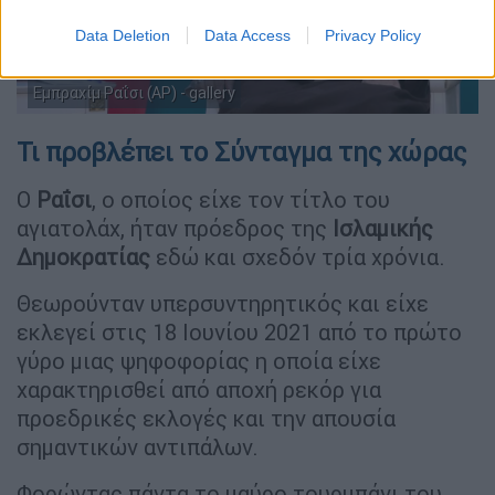
Data Deletion
Data Access
Privacy Policy
Εμπραχίμ Ραΐσι (AP) - gallery
Τι προβλέπει το Σύνταγμα της χώρας
Ο
Ραΐσι
, ο οποίος είχε τον τίτλο του
αγιατολάχ, ήταν πρόεδρος της
Ισλαμικής
Δημοκρατίας
εδώ και σχεδόν τρία χρόνια.
Θεωρούνταν υπερσυντηρητικός και είχε
εκλεγεί στις 18 Ιουνίου 2021 από το πρώτο
γύρο μιας ψηφοφορίας η οποία είχε
χαρακτηρισθεί από αποχή ρεκόρ για
προεδρικές εκλογές και την απουσία
σημαντικών αντιπάλων.
Φορώντας πάντα το μαύρο τουρμπάνι του