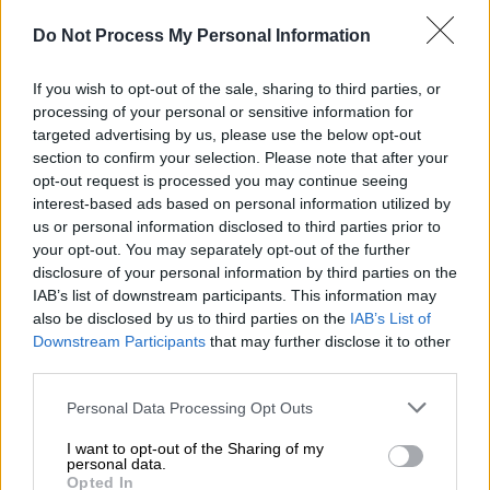
επαρχίας του
Ανατολικού Αζερμπαϊτζάν
, ο
Do Not Process My Personal Information
κύριος ιμάμης της περιφέρειας, καθώς και ο
αρχηγός της ασφάλειας του προέδρου και
If you wish to opt-out of the sale, sharing to third parties, or
τρία μέλη του πληρώματος.
processing of your personal or sensitive information for
targeted advertising by us, please use the below opt-out
section to confirm your selection. Please note that after your
opt-out request is processed you may continue seeing
interest-based ads based on personal information utilized by
us or personal information disclosed to third parties prior to
your opt-out. You may separately opt-out of the further
disclosure of your personal information by third parties on the
IAB’s list of downstream participants. This information may
also be disclosed by us to third parties on the
IAB’s List of
Downstream Participants
that may further disclose it to other
third parties.
Please note that this website/app uses one or more Google
Personal Data Processing Opt Outs
services and may gather and store information including but
not limited to your visit or usage behaviour. You may click to
I want to opt-out of the Sharing of my
personal data.
grant or deny consent to Google and its third-party tags to
Opted In