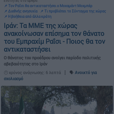
Ενότητες στο άρθρο:
📌 Τον Ραΐσι θα αντικαταστήσει ο Μοχαμάντ Μοχμπέρ
📌 Διεθνής ανησυχία
📌 Τι προβλέπει το Σύνταγμα της χώρας
📌 Η βοήθεια από άλλα κράτη
Ιράν: Τα ΜΜΕ της χώρας
ανακοίνωσαν επίσημα τον θάνατο
του Εμπραχίμ Ραΐσι - Ποιος θα τον
αντικαταστήσει
Ο θάνατος του προέδρου ανοίγει περίοδο πολιτικής
αβεβαιότητας στο Ιράν
🕛 χρόνος ανάγνωσης: 6 λεπτά ┋ 🗣️
Ανοικτό για
σχολιασμό