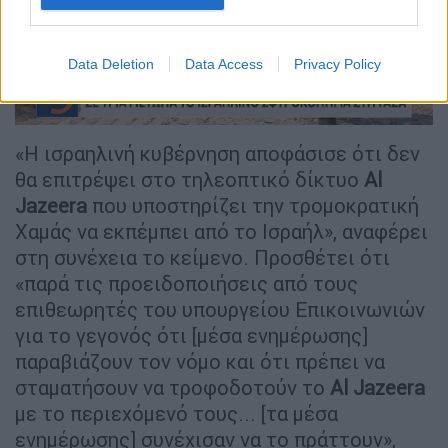
video
Data Deletion
Data Access
Privacy Policy
«Η ισραηλινή κυβέρνηση αποφάσισε ότι δεν
θα επιτρέψει στο τηλεοπτικό δίκτυο
Al
Jazeera
που υποστηρίζει την τρομοκρατική
Χαμάς να εκπέμπει από το Ισραήλ», αναφέρει
στη συνέχεια το κείμενο. Προσθέτει ότι
«παρά τις προειδοποιήσεις από τους
επιθεωρητές του υπουργείου Επικοινωνιών
για το γεγονός ότι [μέσα ενημέρωσης]
παραβιάζουν τον νόμο και ότι πρέπει να
σταματήσουν να τροφοδοτούν το
Al Jazeera
με το περιεχόμενό τους... [τα μέσα
ενημέρωσης] συνέχισαν να το πράττουν»,