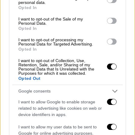
personal data.
κατέσχεσαν το υλικό. Και συνεχίζει το
grant or deny consent to Google and its third-party tags to
Opted In
use your data for below specified purposes in below Google
δελτίο Τύπου του
AP
: «Καλούμε τις
consent section.
ισραηλινές αρχές να επιστρέψουν τον
I want to opt-out of the Sale of my
Personal Data.
εξοπλισμό μας και να μας επιτρέψουν να
Opted In
αποκαταστήσουμε αμέσως την απευθείας
I want to opt-out of processing my
μετάδοσή μας, ώστε να μπορέσουμε να
Personal Data for Targeted Advertising.
Opted In
συνεχίσουμε να παρέχουμε» αυτές τις
«σημαντικές εικόνες σε χιλιάδες μέσα
I want to opt-out of Collection, Use,
Retention, Sale, and/or Sharing of my
ενημέρωσης σε όλο τον κόσμο».
Personal Data that Is Unrelated with the
Purposes for which it was collected.
Opted Out
https://twitter.com/AP/status/1792905027331
265001
Google consents
Η απάντηση του Ισραήλ
I want to allow Google to enable storage
related to advertising like cookies on web or
Το
ισραηλινό υπουργείο Επικοινωνιών
device identifiers in apps.
τόνισε από την πλευρά του «οι φωτογράφοι
I want to allow my user data to be sent to
του
AP
φωτογραφίζουν συχνά τη
Λωρίδα της
Google for online advertising purposes.