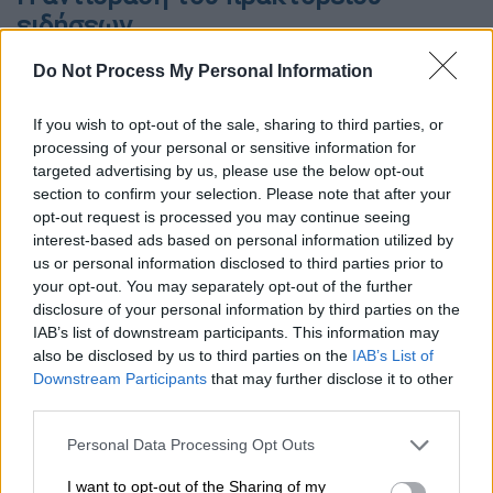
ειδήσεων
Το πρακτορείο απέδωσε την απόφαση στην
Do Not Process My Personal Information
«καταχρηστική χρήση από την ισραηλινή
If you wish to opt-out of the sale, sharing to third parties, or
κυβέρνηση» του νόμου που ψηφίστηκε στις
processing of your personal or sensitive information for
αρχές Απριλίου, ο οποίος επιτρέπει την
targeted advertising by us, please use the below opt-out
απαγόρευση της μετάδοσης στο Ισραήλ
section to confirm your selection. Please note that after your
ξένων μέσων ενημέρωσης που θίγουν την
opt-out request is processed you may continue seeing
interest-based ads based on personal information utilized by
ασφάλεια του κράτους.
us or personal information disclosed to third parties prior to
your opt-out. You may separately opt-out of the further
https://twitter.com/HoyPalestina/status/1792
disclosure of your personal information by third parties on the
929057312493682
IAB’s list of downstream participants. This information may
also be disclosed by us to third parties on the
IAB’s List of
Παράλληλα τόνισε ότι αξιωματούχοι του
Downstream Participants
that may further disclose it to other
ισραηλινού υπουργείου Επικοινωνιών
third parties.
έφθασαν το απόγευμα της Τρίτης (21/5) στον
Please note that this website/app uses one or more Google
Personal Data Processing Opt Outs
τόπο που έχει το γραφείο του το
AP
στην
services and may gather and store information including but
πόλη
Σντερότ
, στο νότιο Ισραήλ, και
not limited to your visit or usage behaviour. You may click to
I want to opt-out of the Sharing of my