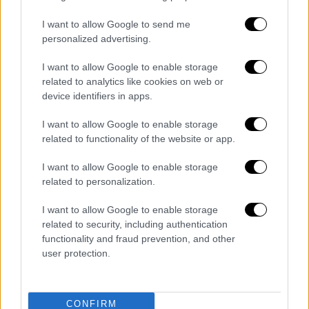
Γάζας
από το μπαλκόνι ενός σπιτιού στην
Σντερότ
», στις παρυφές του παλαιστινιακού
I want to allow Google to send me
εδάφους, «εστιάζοντας συν τοις άλλοις στις
personalized advertising.
δραστηριότητες των (ισραηλινών)
I want to allow Google to enable storage
στρατιωτών και στο μέρος όπου
related to analytics like cookies on web or
βρίσκονται».
device identifiers in apps.
Υπενθυμίζεται ότι η στρατιωτική
I want to allow Google to enable storage
λογοκρισία του
Ισραήλ
απαγορεύει τη
related to functionality of the website or app.
δημοσίευση εικόνων ή πληροφοριών που θα
I want to allow Google to enable storage
μπορούσαν να καταστήσουν δυνατό τον
related to personalization.
εντοπισμό των Ισραηλινών στρατιωτών ή
I want to allow Google to enable storage
στρατιωτικών εγκαταστάσεων.
related to security, including authentication
functionality and fraud prevention, and other
user protection.
CONFIRM