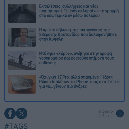
Εκτελέσεις, συλλήψεις και νέοι
περιορισμοί: Το Ιράν σκληραίνει τη γραμμή
στο εσωτερικό εν μέσω πολέμου
Η πρώτη δήλωση της οικογένειας της
38χρονης Βρετανίδας που δολοφονήθηκε
στην Κυψέλη
Ντύθηκε «Χάρος», ανέβηκε στην οροφή
νοσοκομείου και κοιτούσε επίμονα τους
ασθενείς
«Όχι γκέι 17 Pro, αλλά σπασμένο 11άρι»:
Ρώσοι διαλύουν τα iPhone τους στο TikTok
για να... γίνουν πιο άνδρες
επόμενο
άρθρο
#TAGS