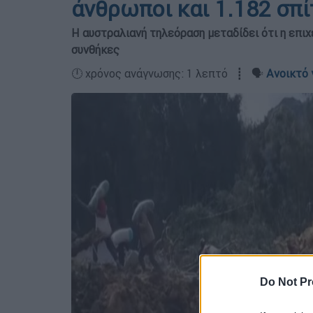
άνθρωποι και 1.182 σπ
Η αυστραλιανή τηλεόραση μεταδίδει ότι η επιχ
συνθήκες
🕛 χρόνος ανάγνωσης: 1 λεπτό ┋ 🗣️
Ανοικτό 
Do Not Pr