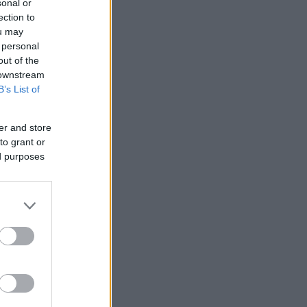
sonal or
ection to
ou may
 personal
out of the
 downstream
B’s List of
er and store
to grant or
ed purposes