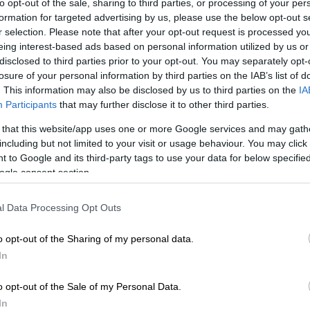
to opt-out of the sale, sharing to third parties, or processing of your per
formation for targeted advertising by us, please use the below opt-out s
r selection. Please note that after your opt-out request is processed y
eing interest-based ads based on personal information utilized by us or
disclosed to third parties prior to your opt-out. You may separately opt-
losure of your personal information by third parties on the IAB’s list of
. This information may also be disclosed by us to third parties on the
IA
Participants
that may further disclose it to other third parties.
 that this website/app uses one or more Google services and may gath
including but not limited to your visit or usage behaviour. You may click 
 to Google and its third-party tags to use your data for below specifi
 το ΕΘΝΟΣ στη Google
ogle consent section.
1.182 σπίτια θάφτηκαν στη λάσπη μετά την
l Data Processing Opt Outs
σε
χωριά της επαρχίας Ένγκα στην
Παπούα
μερίδα Post Courier της νησιωτικής χώρας.
o opt-out of the Sharing of my personal data.
In
φόβοι ότι σκοτώθηκαν στην κατολίσθηση
 περίπου 600 χιλιόμετρα βορειοδυτικά της
o opt-out of the Sale of my Personal Data.
στις 3 τα ξημερώματα της Παρασκευής
In