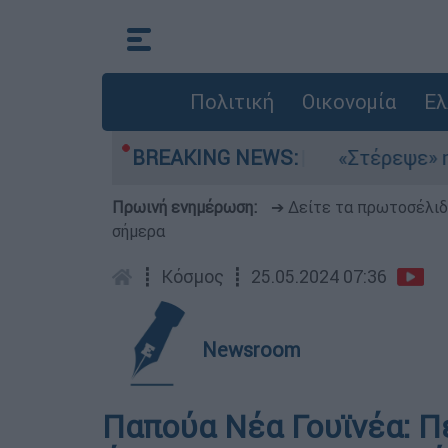
Πολιτική
Οικονομία
Ελ
α μελτέμια στο Αιγαίο
BREAKING NEWS:
«Στέρεψε» η αγορά
Πρωινή ενημέρωση:
➔ Δείτε τα πρωτοσέλι
σήμερα
┋
Κόσμος
┋
25.05.2024 07:36
Newsroom
Παπούα Νέα Γουϊνέα: Π