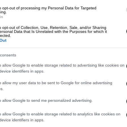
to opt-out of processing my Personal Data for Targeted
ing.
 dead after a MASSIVE LANDSLIDE hit a
In
New Guinea early on Friday.
o opt-out of Collection, Use, Retention, Sale, and/or Sharing
ersonal Data that Is Unrelated with the Purposes for which it
lected.
Boy’s Theory of History: It’s just one
Out
consents
ay 24, 2024
o allow Google to enable storage related to advertising like cookies on
evice identifiers in apps.
ότι η επιχείρηση έρευνας και διάσωσης
o allow my user data to be sent to Google for online advertising
 καθώς η πληγείσα περιοχή είναι προσβάσιμη
s.
 είναι αποκλεισμένοι.
to allow Google to send me personalized advertising.
νήρτησε
σε μέσα κοινωνικής δικτύωσης
ζώντες ανάμεσα σε βράχους, ξεριζωμένα
o allow Google to enable storage related to analytics like cookies on
θος ακούγονται γυναίκες να κλαίνε.
evice identifiers in apps.