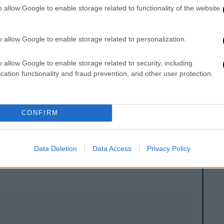
τας διευκρίνισε ότι «τουλάχιστον έξι
o allow Google to enable storage related to functionality of the website
ολίσθηση, κάνοντας λόγο για «άνευ
o allow Google to enable storage related to personalization.
after a “massive” landslide swept
o allow Google to enable storage related to security, including
ua New Guinea early Friday morning,
cation functionality and fraud prevention, and other user protection.
omes.
pic.twitter.com/iVV0lqJozj
)
May 24, 2024
CONFIRM
. Το ΕΘΝΟΣ θα παρεμβαίνει και τα προσβλητικά σχόλια θα
Data Deletion
Data Access
Privacy Policy