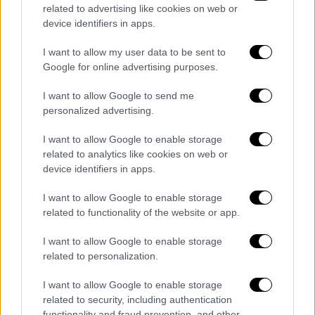
Κόσμος
|
25.03.2024 23:45
related to advertising like cookies on web or
Παπούα Νέα Γουινέα: Τουλάχιστον πέντε
device identifiers in apps.
άνθρωποι νεκροί - 1.000 σπίτια
I want to allow my user data to be sent to
καταστράφηκαν από τον σεισμό των 6,9
Google for online advertising purposes.
βαθμών
I want to allow Google to send me
Δεκάδες χωριά που βρίσκονται στις όχθες
personalized advertising.
του ποταμού Σεπίκ είχαν πληγεί
I want to allow Google to enable storage
related to analytics like cookies on web or
device identifiers in apps.
I want to allow Google to enable storage
related to functionality of the website or app.
I want to allow Google to enable storage
related to personalization.
I want to allow Google to enable storage
related to security, including authentication
functionality and fraud prevention, and other