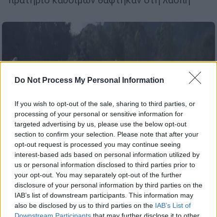
Do Not Process My Personal Information
If you wish to opt-out of the sale, sharing to third parties, or
processing of your personal or sensitive information for
targeted advertising by us, please use the below opt-out
section to confirm your selection. Please note that after your
opt-out request is processed you may continue seeing
interest-based ads based on personal information utilized by
us or personal information disclosed to third parties prior to
your opt-out. You may separately opt-out of the further
Κόσμος
|
25.05.2024 07:36
disclosure of your personal information by third parties on the
Χάος στην Παπούα Νέα Γουϊνέα:
IAB’s list of downstream participants. This information may
Περισσότεροι από 300 άνθρωποι και
also be disclosed by us to third parties on the
IAB’s List of
1.182 σπίτια θάφτηκαν στη λάσπη
Downstream Participants
that may further disclose it to other