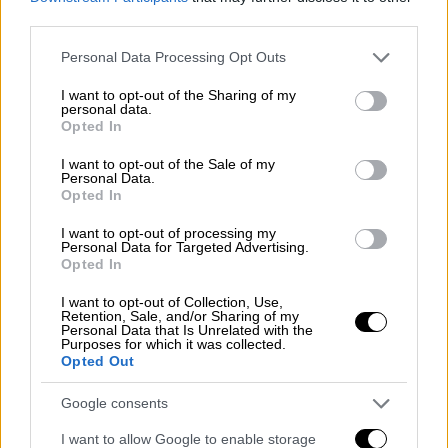
third parties.
Η αυστραλιανή τηλεόραση μεταδίδει ότι η
Please note that this website/app uses one or more Google
επιχείρηση έρευνας και διάσωσης
Personal Data Processing Opt Outs
services and may gather and store information including but
συνεχίζεται υπό αντίξοες συνθήκες
not limited to your visit or usage behaviour. You may click to
I want to opt-out of the Sharing of my
personal data.
grant or deny consent to Google and its third-party tags to
Opted In
use your data for below specified purposes in below Google
consent section.
I want to opt-out of the Sale of my
Personal Data.
Opted In
I want to opt-out of processing my
Personal Data for Targeted Advertising.
Opted In
I want to opt-out of Collection, Use,
Retention, Sale, and/or Sharing of my
Personal Data that Is Unrelated with the
Purposes for which it was collected.
Opted Out
Google consents
I want to allow Google to enable storage