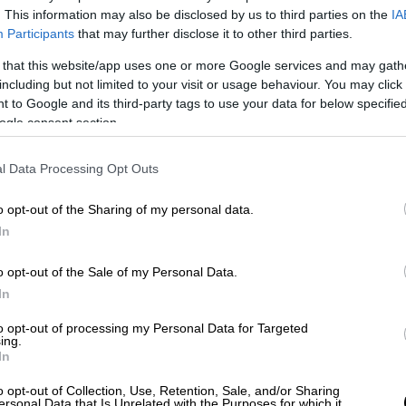
. This information may also be disclosed by us to third parties on the
IA
Participants
that may further disclose it to other third parties.
 that this website/app uses one or more Google services and may gath
including but not limited to your visit or usage behaviour. You may click 
 to Google and its third-party tags to use your data for below specifi
ogle consent section.
l Data Processing Opt Outs
o opt-out of the Sharing of my personal data.
 το ΕΘΝΟΣ στη Google
In
o opt-out of the Sale of my Personal Data.
νών
το οποίο υπέστη
ηλεκτροπληξία
, ενώ
In
, στην περιοχή Ύψωνα, στη
Λεμεσό
.
to opt-out of processing my Personal Data for Targeted
ε τους γιατρούς να παλεύουν να το
ing.
In
ρδιοαναπνευστική ανακοπή.
o opt-out of Collection, Use, Retention, Sale, and/or Sharing
 στο Τμήμα Πρώτων Βοηθειών του
ersonal Data that Is Unrelated with the Purposes for which it