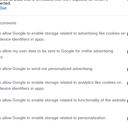
lected.
τρούς να καταφέρνουν να το επαναφέρουν
Out
consents
o allow Google to enable storage related to advertising like cookies on
τικό σημειώθηκε γύρω στις 9 το πρωί της
evice identifiers in apps.
τέρα του έκανε εργασίες στην κουζίνα. Το
o allow my user data to be sent to Google for online advertising
ργότερα εντοπίστηκε, δίπλα σε μία
s.
δεδεμένη στην πρίζα.
to allow Google to send me personalized advertising.
αγοράκι διακομίστηκε με ασθενοφόρο στο
ύ Νοσοκομείου Λεμεσού,
όπου
o allow Google to enable storage related to analytics like cookies on
πνευστική ανακοπή. Η
Αστυνομία
συνεχίζει
evice identifiers in apps.
ώσει κάτω από τις οποίες έλαβε χώρα το
o allow Google to enable storage related to functionality of the website
o allow Google to enable storage related to personalization.
. Το ΕΘΝΟΣ θα παρεμβαίνει και τα προσβλητικά σχόλια θα