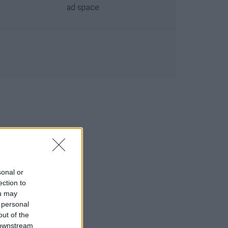
sonal or
ection to
ou may
 personal
out of the
 downstream