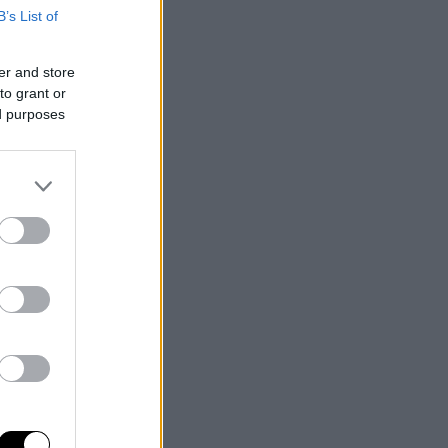
B’s List of
er and store
to grant or
ed purposes