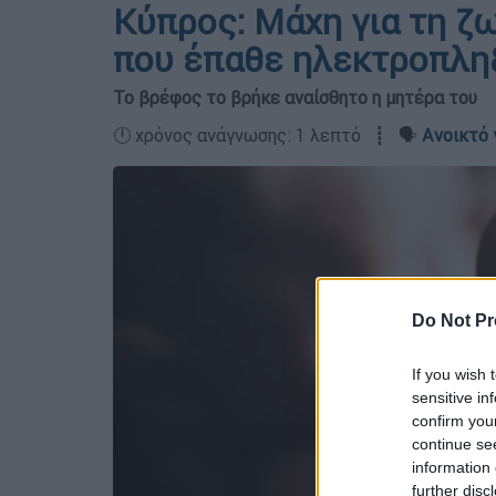
Κύπρος: Μάχη για τη ζ
που έπαθε ηλεκτροπλη
Το βρέφος το βρήκε αναίσθητο η μητέρα του
🕛 χρόνος ανάγνωσης: 1 λεπτό ┋ 🗣️
Ανοικτό 
Do Not Pr
If you wish 
sensitive in
confirm you
continue se
information 
further disc