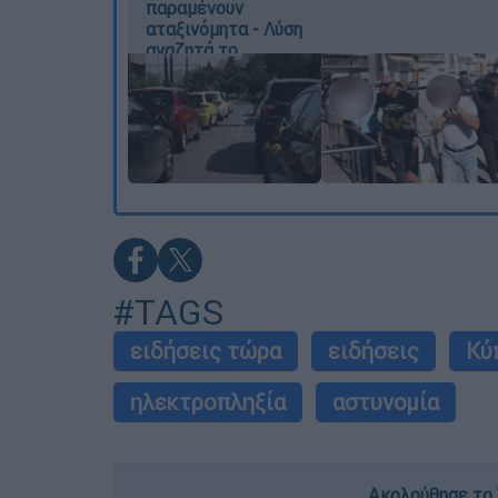
παραμένουν
αταξινόμητα - Λύση
αναζητά το
υπουργείο
#TAGS
ειδήσεις τώρα
ειδήσεις
Κύ
ηλεκτροπληξία
αστυνομία
Ακολούθησε το 