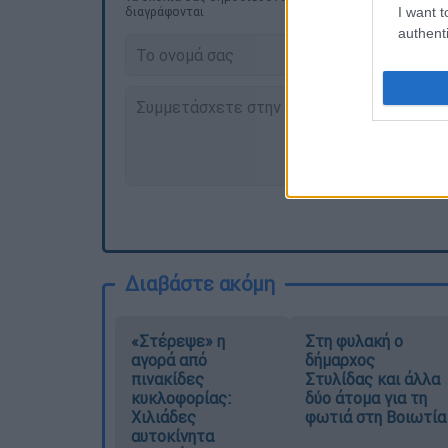
I want t
διαγράφονται
authenti
Διαβάστε ακόμη
«Στέρεψε» η
Στη φυλακή ο
αγορά από
δήμαρχος
πινακίδες
Στυλίδας και άλλα
κυκλοφορίας:
δύο άτομα για τη
Χιλιάδες
φωτιά στη Βοιωτία
αυτοκίνητα