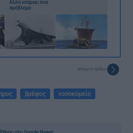
Αλλά υπάρχει ένα
πρόβλημα
επόμενο άρθρο
προς
βρέφος
νοσοκομείο
Έθνος στο Google News!