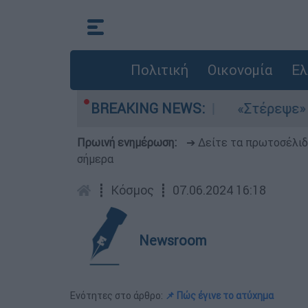
Πολιτική
Οικονομία
Ελ
τα μελτέμια στο Αιγαίο
BREAKING NEWS:
«Στέρεψε» η αγορ
Πρωινή ενημέρωση:
➔ Δείτε τα πρωτοσέλι
σήμερα
┋
Κόσμος
┋
07.06.2024 16:18
Newsroom
Ενότητες στο άρθρο:
📌 Πώς έγινε το ατύχημα