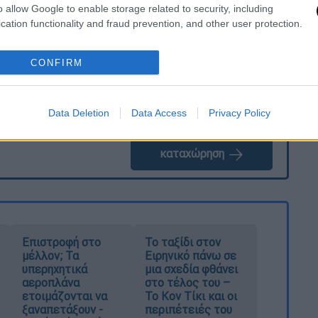
o allow Google to enable storage related to security, including
cation functionality and fraud prevention, and other user protection.
CONFIRM
Data Deletion
Data Access
Privacy Policy
καταχώρηση
Επιστροφή στο
Το ταξίδι στον
μέλλον; Τα
Ειρηνικό πάνω σε
υπερηχητικά
μια σχεδία φθάνει
αεροπλάνα
στο τέλος του –
ετοιμάζονται να
Το Κον Τίκι και οι
ξαναπετάξουν -
περιπέτειές του